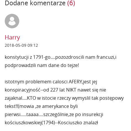
Dodane komentarze
(6)
Harry
2018-05-09 09:12
konstytucji z 1791-go....pozozdroscili nam francuzi,i
podprowadzili nam dane do tejze!
istotnym problemem calosci AFERY,jest jej
konspiracyjność--od 227 lat NIKT nawet się nie
zajaknal....KTO w istocie rzeczy wymyslil tak postępowy
tekst!!(mowia ,ze amerykance byli
pierwsi.....taaaa....szczególnie,ze po insurekcji
kościuszkowskiej(1794)--Kosciuszko znalazł