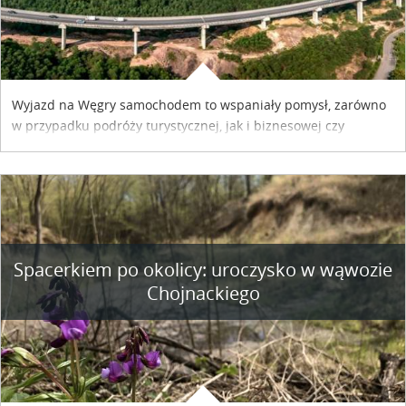
Wyjazd na Węgry samochodem to wspaniały pomysł, zarówno
w przypadku podróży turystycznej, jak i biznesowej czy
służbowej. Pamiętać tylko trzeba o wykupieniu winiety, co
można szybko i sprawnie zrobić online. Materiał powstał dzięki
współpracy reklamowej z Hungary Vignette.
Spacerkiem po okolicy: uroczysko w wąwozie
Chojnackiego