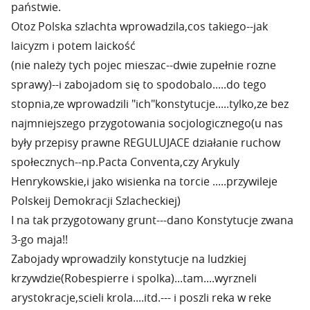
państwie.
Otoz Polska szlachta wprowadzila,cos takiego--jak
laicyzm i potem laickość
(nie należy tych pojec mieszac--dwie zupełnie rozne
sprawy)--i zabojadom się to spodobalo.....do tego
stopnia,ze wprowadzili "ich"konstytucje.....tylko,ze bez
najmniejszego przygotowania socjologicznego(u nas
były przepisy prawne REGULUJACE działanie ruchow
społecznych--np.Pacta Conventa,czy Arykuly
Henrykowskie,i jako wisienka na torcie .....przywileje
Polskeij Demokracji Szlacheckiej)
I na tak przygotowany grunt---dano Konstytucje zwana
3-go maja!!
Zabojady wprowadzily konstytucje na ludzkiej
krzywdzie(Robespierre i spolka)...tam....wyrzneli
arystokracje,scieli krola....itd.--- i poszli reka w reke