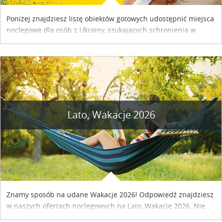
Poniżej znajdziesz listę obiektów gotowych udostępnić miejsca
noclegowe dla osób z Ukrainy, szukających schronienia w
naszym kraju. Skontaktuj się z właścicielem obiektu i uzgodnij
szczegóły....
Lato, Wakacje 2026
Znamy sposób na udane Wakacje 2026! Odpowiedź znajdziesz
w naszych ofertach noclegowych na Lato, Wakacje 2026. Nie
zwlekaj atrakcyjne noclegi czekają...