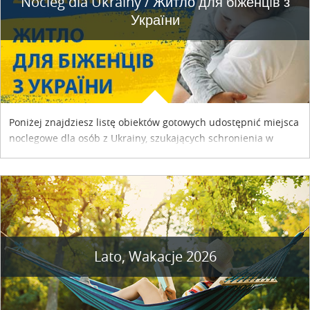
Nocleg dla Ukrainy / Житло для бiженцiв з
України
Poniżej znajdziesz listę obiektów gotowych udostępnić miejsca
noclegowe dla osób z Ukrainy, szukających schronienia w
naszym kraju. Skontaktuj się z właścicielem obiektu i uzgodnij
szczegóły....
Lato, Wakacje 2026