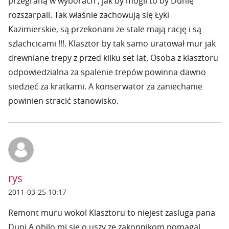
przegraną w wyborach , jak by mogli to by Dunię
rozszarpali. Tak właśnie zachowują się Łyki
Kazimierskie, są przekonani że stale mają rację i są
szlachcicami !!!. Klasztor by tak samo uratował mur jak
drewniane trepy z przed kilku set lat. Osoba z klasztoru
odpowiedzialna za spalenie trepów powinna dawno
siedzieć za kratkami. A konserwator za zaniechanie
powinien stracić stanowisko.
rys
2011-03-25 10:17
Remont muru wokol Klasztoru to niejest zasluga pana
Duni.A obilo mi sie o uszy ze zakonnikom pomagal