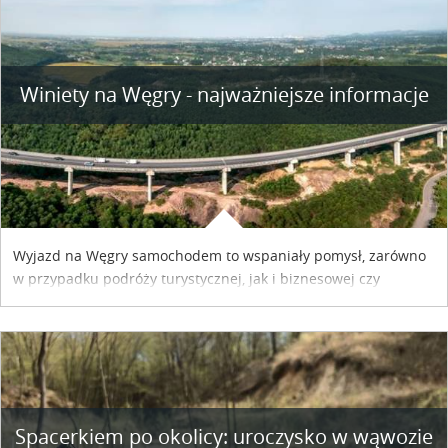
Winiety na Węgry - najważniejsze informacje
Wyjazd na Węgry samochodem to wspaniały pomysł, zarówno
w przypadku podróży turystycznej, jak i biznesowej czy
służbowej. Pamiętać tylko trzeba o wykupieniu winiety, co
można szybko i sprawnie zrobić online. Materiał powstał dzięki
współpracy reklamowej z Hungary Vignette.
Spacerkiem po okolicy: uroczysko w wąwozie