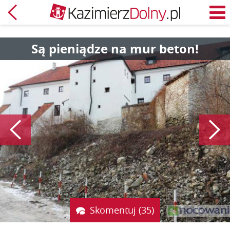
Powrót
M
Są pieniądze na mur beton!
Poprzedni
Skomentuj (35)