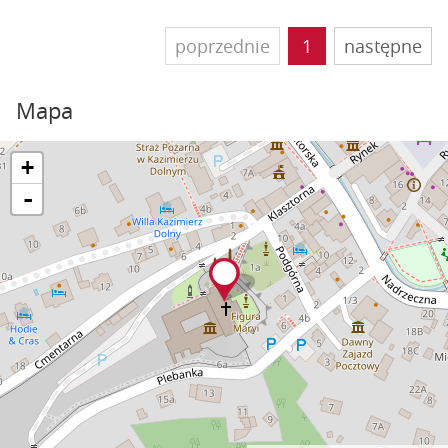
poprzednie
1
następne
Mapa
+
-