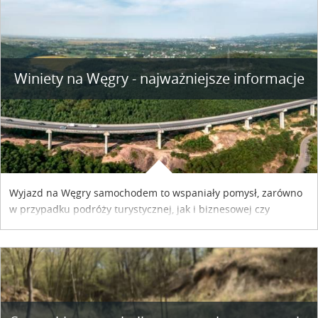
Winiety na Węgry - najważniejsze informacje
Wyjazd na Węgry samochodem to wspaniały pomysł, zarówno
w przypadku podróży turystycznej, jak i biznesowej czy
służbowej. Pamiętać tylko trzeba o wykupieniu winiety, co
można szybko i sprawnie zrobić online. Materiał powstał dzięki
współpracy reklamowej z Hungary Vignette.