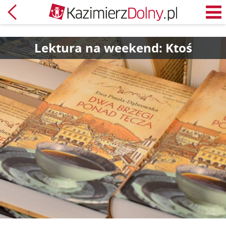
Powrót
M
Lektura na weekend: Ktoś