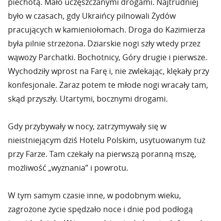
piechotą. Mało uczęszczanymi drogami. Najtrudniej
było w czasach, gdy Ukraińcy pilnowali Żydów
pracujących w kamieniołomach. Droga do Kazimierza
była pilnie strzeżona. Dziarskie nogi szły wtedy przez
wąwozy Parchatki. Bochotnicy, Góry drugie i pierwsze.
Wychodziły wprost na Farę i, nie zwlekając, klękały przy
konfesjonale. Zaraz potem te młode nogi wracały tam,
skąd przyszły. Utartymi, bocznymi drogami.
Gdy przybywały w nocy, zatrzymywały się w
nieistniejącym dziś Hotelu Polskim, usytuowanym tuż
przy Farze. Tam czekały na pierwszą poranną mszę,
możliwość „wyznania” i powrotu.
W tym samym czasie inne, w podobnym wieku,
zagrożone życie spędzało noce i dnie pod podłogą