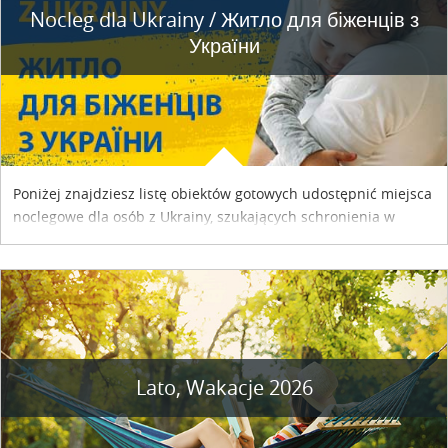
Nocleg dla Ukrainy / Житло для бiженцiв з
України
Poniżej znajdziesz listę obiektów gotowych udostępnić miejsca
noclegowe dla osób z Ukrainy, szukających schronienia w
naszym kraju. Skontaktuj się z właścicielem obiektu i uzgodnij
szczegóły....
Lato, Wakacje 2026