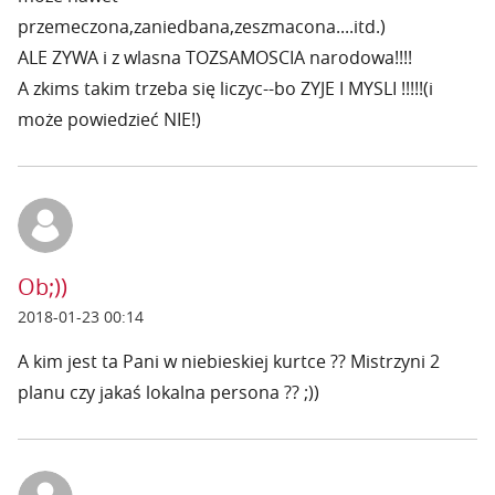
przemeczona,zaniedbana,zeszmacona....itd.)
ALE ZYWA i z wlasna TOZSAMOSCIA narodowa!!!!
A zkims takim trzeba się liczyc--bo ZYJE I MYSLI !!!!!(i
może powiedzieć NIE!)
Ob;))
2018-01-23 00:14
A kim jest ta Pani w niebieskiej kurtce ?? Mistrzyni 2
planu czy jakaś lokalna persona ?? ;))