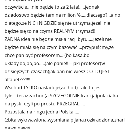
oczywiście....nie będzie to za 2 lata!.....jednak
dziadostwo będzie tam na milion %.....dlaczego?...a no
dlatego,ze NIC i NIGDZIE się nie utrzyma,jezeli nie
będzie się to na czyms REALNYM trzymać!!
ZADNA idea nie będzie miała racji bytu.....jeżeli nie
będzie miała się na czym bazować....przypuśćmy,ze
chce pan być profesorem....(bo kasa,bo
układy.bo,bo,bo.....)ale panie!!---jaki profesor(w
dzisiejszych czasach)jak pan nie wiesz CO TO JEST
alfabet???!!!!
Wschod TYLKO nasladuje(zachod)...ale to jest
tyle....teraz zachod(a SZCZEGOLNIE francja)polacial/a
na pysk--czyli po prostu PRZEGRAL.....
Pozostala na ringu jedna Polska.....
(zbita,wykrwawiona,wysmiana,pijana,rozkradziona,znarko
może nawet