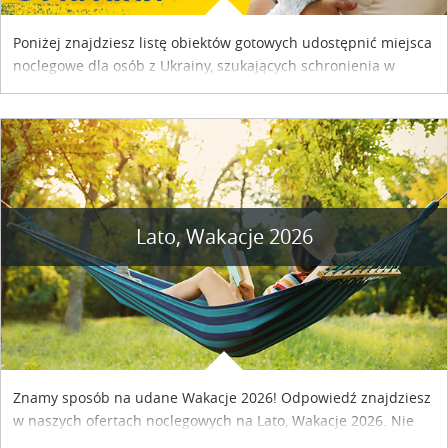
Poniżej znajdziesz listę obiektów gotowych udostępnić miejsca
noclegowe dla osób z Ukrainy, szukających schronienia w
naszym kraju. Skontaktuj się z właścicielem obiektu i uzgodnij
szczegóły....
Lato, Wakacje 2026
Znamy sposób na udane Wakacje 2026! Odpowiedź znajdziesz
w naszych ofertach noclegowych na Lato, Wakacje 2026. Nie
zwlekaj atrakcyjne noclegi czekają...