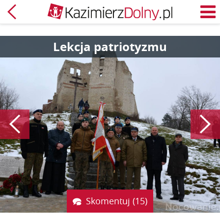
Powrót
M
Lekcja patriotyzmu
Poprzedni
Skomentuj (15)