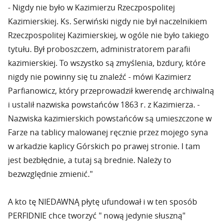
- Nigdy nie było w Kazimierzu Rzeczpospolitej
Kazimierskiej. Ks. Serwiński nigdy nie był naczelnikiem
Rzeczpospolitej Kazimierskiej, w ogóle nie było takiego
tytułu. Był proboszczem, administratorem parafii
kazimierskiej. To wszystko są zmyślenia, bzdury, które
nigdy nie powinny się tu znaleźć - mówi Kazimierz
Parfianowicz, który przeprowadził kwerendę archiwalną
i ustalił nazwiska powstańców 1863 r. z Kazimierza. -
Nazwiska kazimierskich powstańców są umieszczone w
Farze na tablicy malowanej ręcznie przez mojego syna
w arkadzie kaplicy Górskich po prawej stronie. I tam
jest bezbłędnie, a tutaj są brednie. Należy to
bezwzględnie zmienić."
A kto tę NIEDAWNĄ płytę ufundował i w ten sposób
PERFIDNIE chce tworzyć " nową jedynie słuszną"