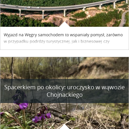
Wyjazd na Węgry samochodem to wspaniały pomysł, zarówno
w przypadku podróży turystycznej, jak i biznesowej czy
służbowej. Pamiętać tylko trzeba o wykupieniu winiety, co
można szybko i sprawnie zrobić online. Materiał powstał dzięki
współpracy reklamowej z Hungary Vignette.
Spacerkiem po okolicy: uroczysko w wąwozie
Chojnackiego