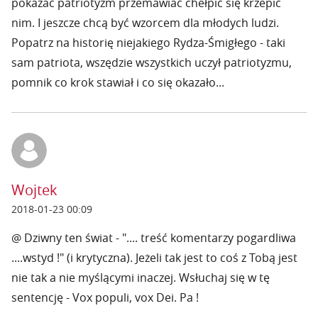
pokazać patriotyzm przemawiać chełpić się krzepić
nim. I jeszcze chcą być wzorcem dla młodych ludzi.
Popatrz na historię niejakiego Rydza-Śmigłego - taki
sam patriota, wszędzie wszystkich uczył patriotyzmu,
pomnik co krok stawiał i co się okazało...
Wojtek
2018-01-23 00:09
@ Dziwny ten świat - ".... treść komentarzy pogardliwa
....wstyd !" (i krytyczna). Jeżeli tak jest to coś z Tobą jest
nie tak a nie myślącymi inaczej. Wsłuchaj się w tę
sentencję - Vox populi, vox Dei. Pa !