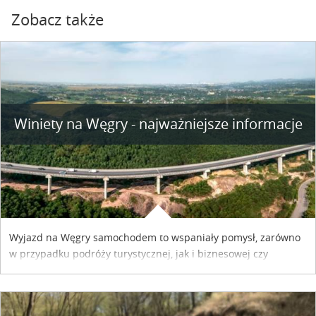
Zobacz także
Winiety na Węgry - najważniejsze informacje
Wyjazd na Węgry samochodem to wspaniały pomysł, zarówno
w przypadku podróży turystycznej, jak i biznesowej czy
służbowej. Pamiętać tylko trzeba o wykupieniu winiety, co
można szybko i sprawnie zrobić online. Materiał powstał dzięki
współpracy reklamowej z Hungary Vignette.