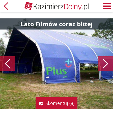
Powrót
M
Lato Filmów coraz bliżej
Poprzedni
Skomentuj (8)