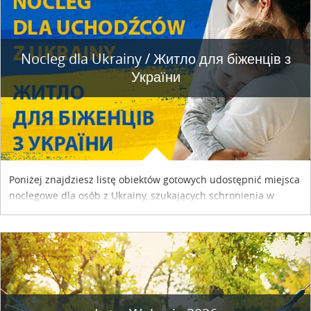
Nocleg dla Ukrainy / Житло для бiженцiв з
України
Poniżej znajdziesz listę obiektów gotowych udostępnić miejsca
noclegowe dla osób z Ukrainy, szukających schronienia w
naszym kraju. Skontaktuj się z właścicielem obiektu i uzgodnij
szczegóły....