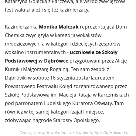
Katarzyna Golecka z Parczewa, ale wśród zwycięzców
festiwalu znaleźli się też kazimierzacy.
Kazimierzanka
Monika Malczak
reprezentująca Dom
Chemika zwyciężyła w kategorii wokalistów
młodzieżowych, a w kategorii dziecięcych zespołów
wokalno instrumentalnych -
uczniowie ze Szkoły
Podstawowej w Dąbrówce
przygotowani przez Alicję
Kutnik i Małgorzatę Rogalną. Ten sam zespół z
Dąbrówki w sobotę 16 stycznia został laureatem
Powiatowego Festiwalu Kolęd zorganizowanego przez
Szkołę Podstawową im. Macieja Rataja w Karczmiskach
pod patronatem Lubelskiego Kuratora Oświaty. Tam
również w tej samej kategorii zajął I miejsce,
zdobywając nagrodę Starosty Opolskiego.
Dziecięcy zespół wokalno - instrumentalny z Dąbrówki. Fot.