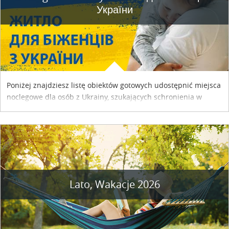
України
Poniżej znajdziesz listę obiektów gotowych udostępnić miejsca
noclegowe dla osób z Ukrainy, szukających schronienia w
naszym kraju. Skontaktuj się z właścicielem obiektu i uzgodnij
szczegóły....
Lato, Wakacje 2026