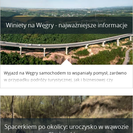
Winiety na Węgry - najważniejsze informacje
Wyjazd na Węgry samochodem to wspaniały pomysł, zarówno
w przypadku podróży turystycznej, jak i biznesowej czy
służbowej. Pamiętać tylko trzeba o wykupieniu winiety, co
można szybko i sprawnie zrobić online. Materiał powstał dzięki
współpracy reklamowej z Hungary Vignette.
Spacerkiem po okolicy: uroczysko w wąwozie