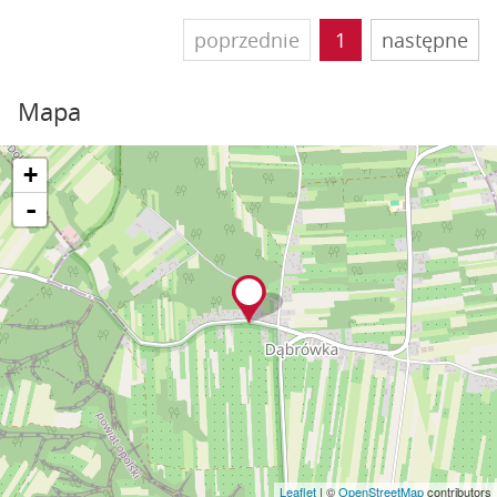
poprzednie
1
następne
Mapa
+
-
Leaflet
| ©
OpenStreetMap
contributors