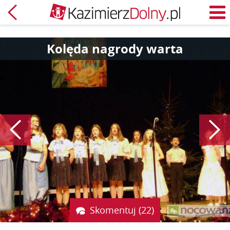
Powrót
M
Kolęda nagrody warta
Poprzedni
Skomentuj (22)