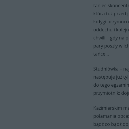
taniec skoncentr
która tuż przed
łodygi przymocow
oddechu i kolejn
chwili – gdy na 
pary poszły w ic
tańce...
Studniówka – naj
następuje już ty
do tego egzaminu
przymiotnik: doj
Kazimierskim ma
połamania obcasó
bądź co bądź doj