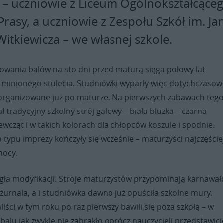
 – uczniowie z Liceum Ogólnokształcące
rasy, a uczniowie z Zespołu Szkół im. Ja
itkiewicza – we własnej szkole.
zowania balów na sto dni przed maturą sięga połowy lat
h minionego stulecia. Studniówki wyparły więc dotychczasow
organizowane już po maturze. Na pierwszych zabawach teg
 tradycyjny szkolny strój galowy – biała bluzka – czarna
ewcząt i w takich kolorach dla chłopców koszule i spodnie.
typu imprezy kończyły się wcześnie – maturzyści najczęście
nocy.
legła modyfikacji. Stroje maturzystów przypominają karnawa
 żurnala, a i studniówka dawno już opuściła szkolne mury.
liści w tym roku po raz pierwszy bawili się poza szkołą – w
alu jak zwykle nie zabrakło oprócz nauczycieli przedstawicie