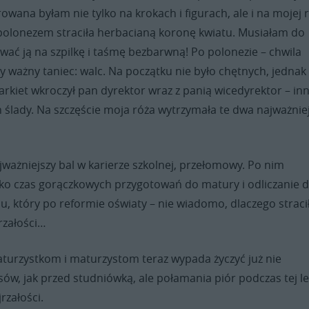
owana byłam nie tylko na krokach i figurach, ale i na mojej r
 polonezem straciła herbacianą koronę kwiatu. Musiałam do
ać ją na szpilkę i taśmę bezbarwną! Po polonezie – chwila
y ważny taniec: walc. Na początku nie było chętnych, jednak
parkiet wkroczył pan dyrektor wraz z panią wicedyrektor – in
h ślady. Na szczęście moja róża wytrzymała te dwa najważnie
ważniejszy bal w karierze szkolnej, przełomowy. Po nim
lko czas gorączkowych przygotowań do matury i odliczanie d
, który po reformie oświaty – nie wiadomo, dlaczego straci
rzałości…
turzystkom i maturzystom teraz wypada życzyć już nie
w, jak przed studniówką, ale połamania piór podczas tej le
rzałości.