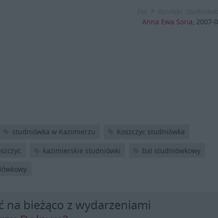
Fot. P. Ruciński. Studniów
Anna Ewa Soria
,
2007-0
studniówka w Kazimierzu
Koszczyc studniówka
szczyc
kazimierskie studniówki
bal studniówkowy
niówkowy
ć na bieżąco z wydarzeniami