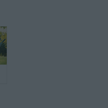
ie
ie