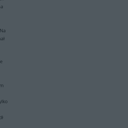
na
 Na
nał
je
ym
ylko
dł