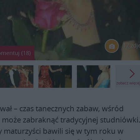
12 zdj
omentuj (18)
zobacz więce
wał – czas tanecznych zabaw, wśród
e może zabraknąć tradycyjnej studniówki
y maturzyści bawili się w tym roku w