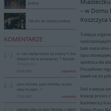
Miasteczku
(video)
– w Domu P
Koszczyca W
100 dni do matury (video)
Tradycja organi
KOMENTARZE
sześćdziesiątyc
bale maturalne 
A i tak najfajniejsze są siostry P. (Na
typu obowiązywał
fotkach nie w komplecie) :* Buziaki
spódnica dla dzi
dziewczyny
Początkowo tego 
03.03.2007
odpowiedz
bawili się do pół
pani monika, pani monika, to jest
Dziś tradycja u
taka muzyka...?
kreacje prosto z
27.02.2007
odpowiedz
Kazimierscy licea
Domu Prasy. Na b
szkoda tylko ze pani Monika z takim