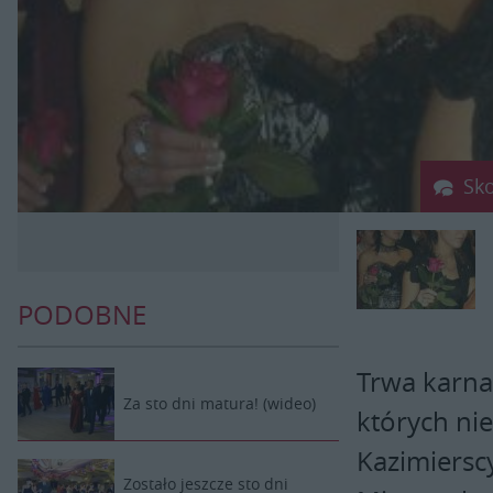
Sk
PODOBNE
Trwa karna
Za sto dni matura! (wideo)
których ni
Kazimiersc
Zostało jeszcze sto dni