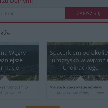
erzu Dolnym?
ZAPISZ SIĘ
akże
 na Węgry -
Spacerkiem po okolic
ażniejsze
uroczysko w wąwozi
ormacje
Chojnackiego
y samochodem to
Miejsce to rzeczywiście urokliwe,
ł, zarówno w
chociaż wciąż widać niezaleczone
y turystycznej, jak i
jeszcze rany: podcięte skarpy lesso
służbowej. Pamiętać
pustka po nielegalnie wyciętych