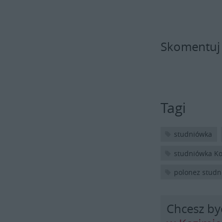
Skomentuj
Tagi
studniówka
studniówka Ko
polonez stud
Chcesz by