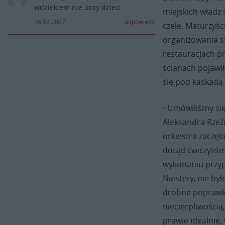
wdziekiem nie uczy dzieci
miejskich wład
26.02.2007
odpowiedz
czele. Maturzyśc
organizowania s
restauracjach pr
ścianach pojawił
się pod kaskadą
- Umówiliśmy się
Aleksandra Rzeźn
orkiestra zaczęła
dotąd ćwiczyliśm
wykonaniu przyp
Niestety, nie był
drobne poprawki,
niecierpliwością
prawie idealnie,