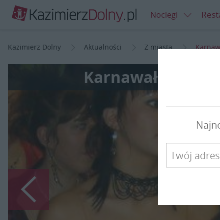
Rest
Noclegi
Kazimierz Dolny
Aktualności
Z miasta
Karnaw
Karnawał kazimi
Najn
Poprzedni