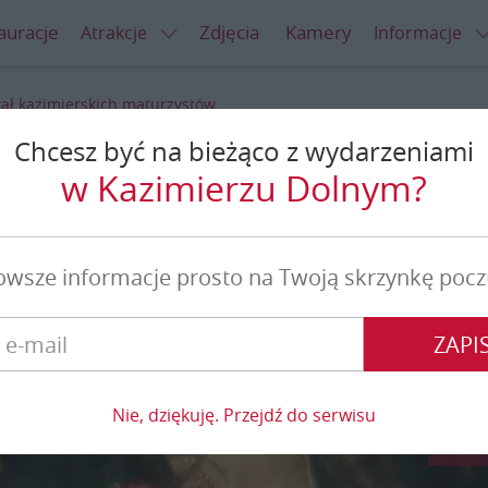
auracje
Zdjęcia
Kamery
Atrakcje
Informacje
ał kazimierskich maturzystów
Chcesz być na bieżąco z wydarzeniami
erskich maturzystów
w Kazimierzu Dolnym?
owsze informacje prosto na Twoją skrzynkę pocz
ZAPIS
Nie, dziękuję. Przejdź do serwisu