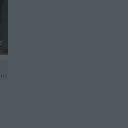
ęć
j
(12)
.