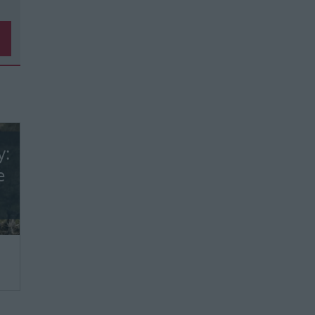
y:
e
we,