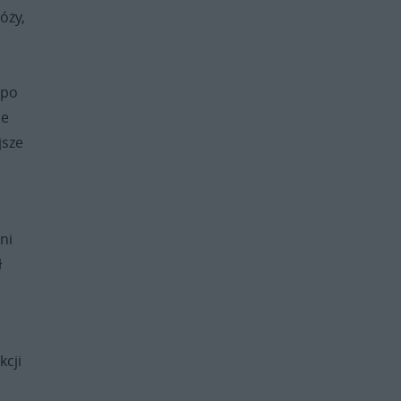
óży,
 po
ne
jsze
ni
ł
kcji