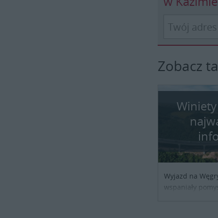
w Kazimi
Zobacz t
Winiety
najw
inf
Wyjazd na Węgr
wspaniały pomys
przypadku podróż
biznesowej czy 