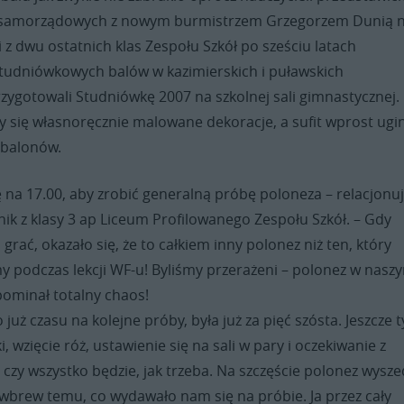
z samorządowych z nowym burmistrzem Grzegorzem Dunią 
i z dwu ostatnich klas Zespołu Szkół po sześciu latach
tudniówkowych balów w kazimierskich i puławskich
zygotowali Studniówkę 2007 na szkolnej sali gimnastycznej.
y się własnoręcznie malowane dekoracje, a sufit wprost ugi
 balonów.
 na 17.00, aby zrobić generalną próbę poloneza – relacjonu
ik z klasy 3 ap Liceum Profilowanego Zespołu Szkół. – Gdy
 grać, okazało się, że to całkiem inny polonez niż ten, który
y podczas lekcji WF-u! Byliśmy przerażeni – polonez w nasz
ominał totalny chaos!
o już czasu na kolejne próby, była już za pięć szósta. Jeszcze t
 wzięcie róż, ustawienie się na sali w pary i oczekiwanie z
, czy wszystko będzie, jak trzeba. Na szczęście polonez wysze
 wbrew temu, co wydawało nam się na próbie. Ja przez cały