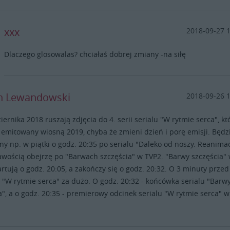
xxx
2018-09-27 
Dlaczego glosowalas? chciałaś dobrej zmiany -na siłę
n Lewandowski
2018-09-26 
iernika 2018 ruszają zdjęcia do 4. serii serialu "W rytmie serca", kt
 emitowany wiosną 2019, chyba że zmieni dzień i porę emisji. Będz
y np. w piątki o godz. 20:35 po serialu "Daleko od noszy. Reanimac
kawością obejrzę po "Barwach szczęścia" w TVP2. "Barwy szczęścia"
tartują o godz. 20:05, a zakończy się o godz. 20:32. O 3 minuty przed
 "W rytmie serca" za dużo. O godz. 20:32 - końcówka serialu "Barw
a", a o godz. 20:35 - premierowy odcinek serialu "W rytmie serca" w
.