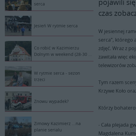
pojawili s
serca
czas zobacz
Jesień W rytmie serca
W jesiennej ramó
serca”, którego 
zdjęć. Wraz z po
Co robić w Kazimierzu
Dolnym w weekend (28-30 ...
zawitała więc ek
telewizorów zob
W rytmie serca - sezon
trzeci
Tym razem sceny 
Krzywe Koło oraz
Znowu wypadek?
Którzy bohatero
Zimowy Kazimierz ...na
- Cała plejada g
planie serialu
Magdalena Kumor