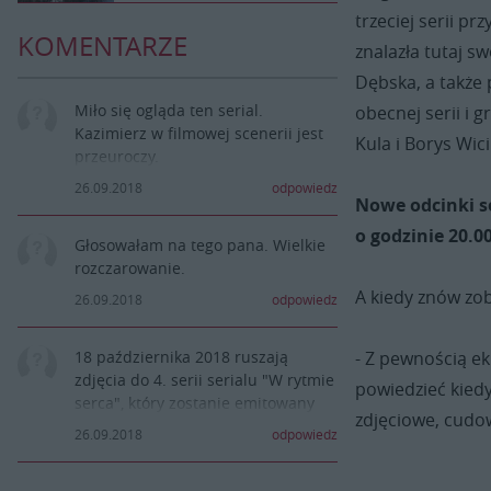
trzeciej serii pr
KOMENTARZE
znalazła tutaj s
Dębska, a także 
Miło się ogląda ten serial.
obecnej serii i g
Kazimierz w filmowej scenerii jest
Kula i Borys Wic
przeuroczy.
26.09.2018
odpowiedz
Nowe odcinki s
o godzinie 20.00
Głosowałam na tego pana. Wielkie
rozczarowanie.
A kiedy znów zo
26.09.2018
odpowiedz
- Z pewnością ek
18 października 2018 ruszają
zdjęcia do 4. serii serialu "W rytmie
powiedzieć kied
serca", który zostanie emitowany
zdjęciowe, cudo
wiosną 2019, chyba że zmieni dzień
26.09.2018
odpowiedz
i porę emisji. Będzie emitowany np.
w piątki o godz. 20:35 po serialu