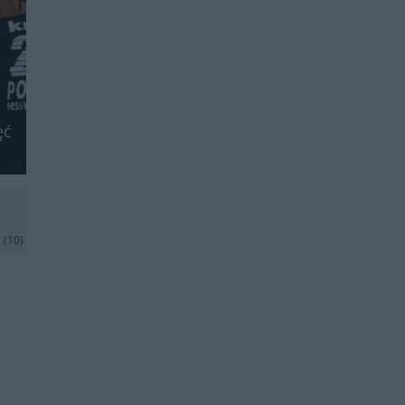
ęć
j
(10)