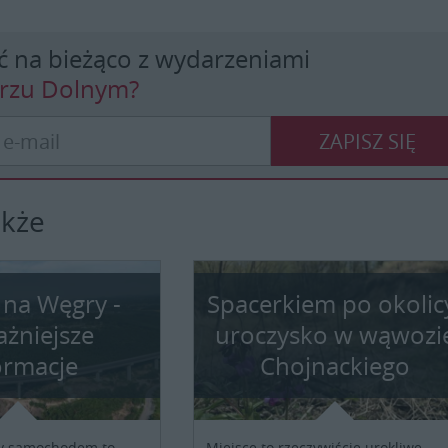
ć na bieżąco z wydarzeniami
erzu Dolnym?
ZAPISZ SIĘ
akże
 na Węgry -
Spacerkiem po okolic
ażniejsze
uroczysko w wąwozi
ormacje
Chojnackiego
y samochodem to
Miejsce to rzeczywiście urokliwe,