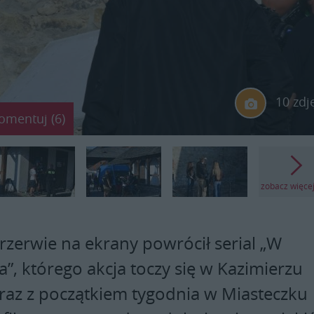
10 zdj
omentuj (6)
zobacz więce
przerwie na ekrany powrócił serial „W
a”, którego akcja toczy się w Kazimierzu
az z początkiem tygodnia w Miasteczku