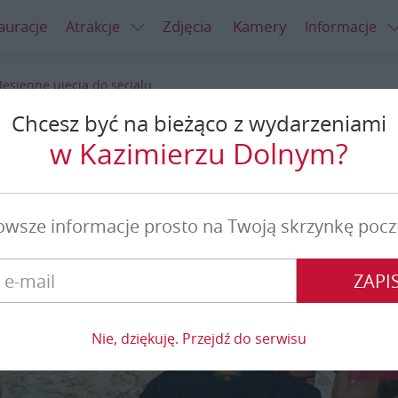
auracje
Zdjęcia
Kamery
Atrakcje
Informacje
Jesienne ujęcia do serialu
Chcesz być na bieżąco z wydarzeniami
ęcia do serialu
w Kazimierzu Dolnym?
owsze informacje prosto na Twoją skrzynkę pocz
ZAPIS
Nie, dziękuję. Przejdź do serwisu