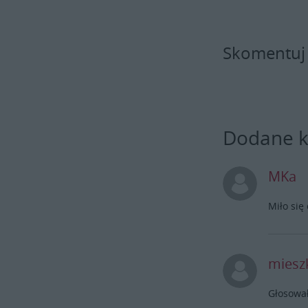
"Daleko od noszy. Reanimacja". Ja z
ciekawością obejrzę po "Barwach
szczęścia" w TVP2. "Barwy
szczęścia" w piątki startują o godz.
Skomentuj
20:05, a zakończy się o godz. 20:32.
O 3 minuty przed serialem "W
rytmie serca" za dużo. O godz.
20:32 - końcówka serialu "Barwy
szczęścia", a o godz. 20:35 -
Dodane 
premierowy odcinek serialu "W
rytmie serca" w Polsacie.
MKa
Miło się
miesz
Głosował