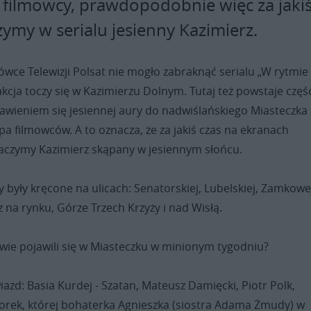
ię filmowcy, prawdopodobnie więc za jaki
ymy w serialu jesienny Kazimierz.
wce Telewizji Polsat nie mogło zabraknąć serialu „W rytmie
akcja toczy się w Kazimierzu Dolnym. Tutaj też powstaje częś
jawieniem się jesiennej aury do nadwiślańskiego Miasteczka
ipa filmowców. A to oznacza, że za jakiś czas na ekranach
aczymy Kazimierz skąpany w jesiennym słońcu.
były kręcone na ulicach: Senatorskiej, Lubelskiej, Zamkowej
 na rynku, Górze Trzech Krzyży i nad Wisłą.
wie pojawili się w Miasteczku w minionym tygodniu?
wiazd: Basia Kurdej - Szatan, Mateusz Damięcki, Piotr Polk,
ek, której bohaterka Agnieszka (siostra Adama Żmudy) w