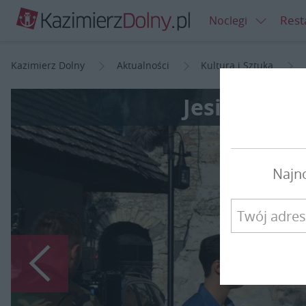
Rest
Noclegi
Kazimierz Dolny
Aktualności
Kultura i Sztuka
Jesienne uj
Najn
Poprzedni