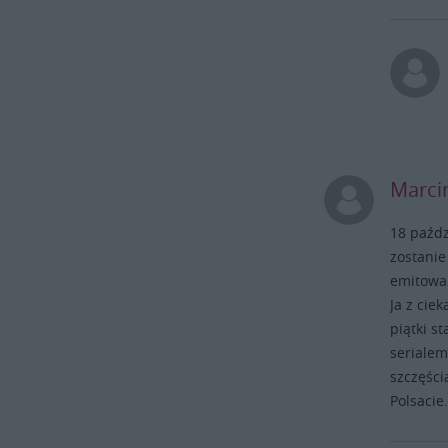
Marci
18 paźdz
zostanie
emitowan
Ja z cie
piątki s
serialem
szczęści
Polsacie