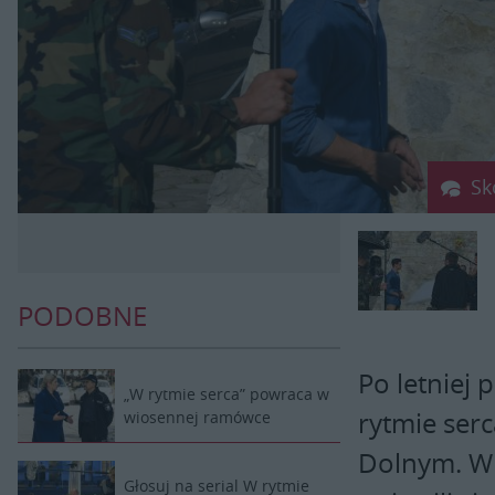
Sk
PODOBNE
Po letniej 
„W rytmie serca” powraca w
rytmie serc
wiosennej ramówce
Dolnym. Wr
Głosuj na serial W rytmie