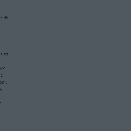
16:45
13:37
óry
ie
ja".
 w
y