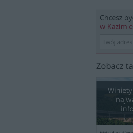
Chcesz by
w Kazimi
Zobacz t
Winiety
najw
inf
Wyjazd na Węgr