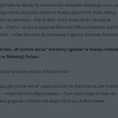
zyjechała na dłużej do Kazimierza i wszystko wskazuje na to, ż
woją miłość w postaci doktora Kowalczyka (Piotr Polk), Maria
po raz pierwszy – Filip Bobek, który dołączył do obsady w
ra – Piotra – brata policjantki Weroniki (Maria Dębska), Kamil
iński – mówi Karolina Baranowska z agencji filmowej Artrama
erialu „W rytmie serca” możemy oglądać w każdą niedzie
 w Telewizji Polsat.
baczymy ekipę serialu w Kazimierzu?
ipa „W rytmie serca" zawita jeszcze do Kazimierza, ale trudn
y – mówi Karolina Baranowska. – Tym razem były to dwa dni
wna pogoda i oddech dla ekipy od pracy w Warszawie.