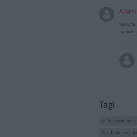
Adam
Statysta
na odejś
Tagi
W rytmie serca
zdjęcia do ser