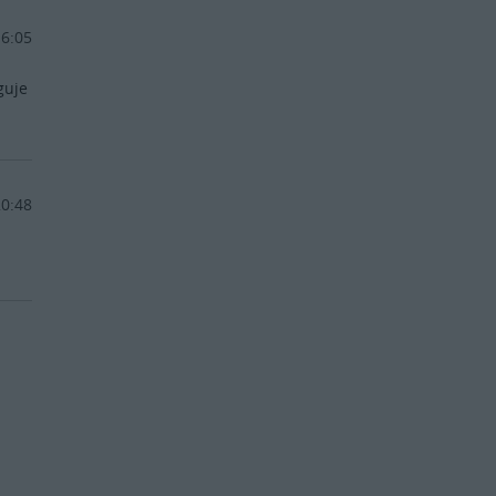
16:05
guje
20:48