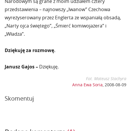
Narodowym są grane z moim udziałem cztery
przedstawienia – najnowszy „Iwanow” Czechowa
wyreżyserowany przez Englerta ze wspaniałą obsadą,
„Narty ojca świętego”, „Śmierć komiwojażera” i
„Władza”.
Dziękuję za rozmowę.
Janusz Gajos –
Dziękuję.
Fot. Mateusz Stachyra
Anna Ewa Soria
,
2008-08-09
Skomentuj