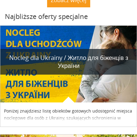
Najbliższe oferty specjalne
Nocleg dla Ukrainy / Житло для бiженцiв з
України
Poniżej znajdziesz listę obiektów gotowych udostępnić miejsca
noclegowe dla osób z Ukrainy, szukających schronienia w
naszym kraju. Skontaktuj się z właścicielem obiektu i uzgodnij
szczegóły....