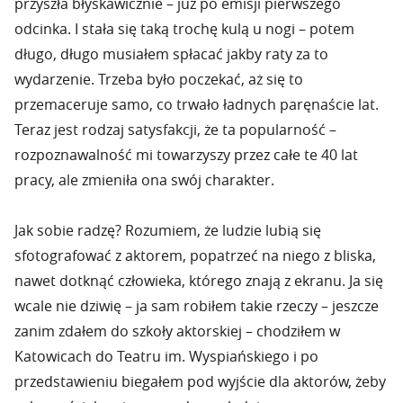
przyszła błyskawicznie – już po emisji pierwszego
odcinka. I stała się taką trochę kulą u nogi – potem
długo, długo musiałem spłacać jakby raty za to
wydarzenie. Trzeba było poczekać, aż się to
przemaceruje samo, co trwało ładnych paręnaście lat.
Teraz jest rodzaj satysfakcji, że ta popularność –
rozpoznawalność mi towarzyszy przez całe te 40 lat
pracy, ale zmieniła ona swój charakter.
Jak sobie radzę? Rozumiem, że ludzie lubią się
sfotografować z aktorem, popatrzeć na niego z bliska,
nawet dotknąć człowieka, którego znają z ekranu. Ja się
wcale nie dziwię – ja sam robiłem takie rzeczy – jeszcze
zanim zdałem do szkoły aktorskiej – chodziłem w
Katowicach do Teatru im. Wyspiańskiego i po
przedstawieniu biegałem pod wyjście dla aktorów, żeby