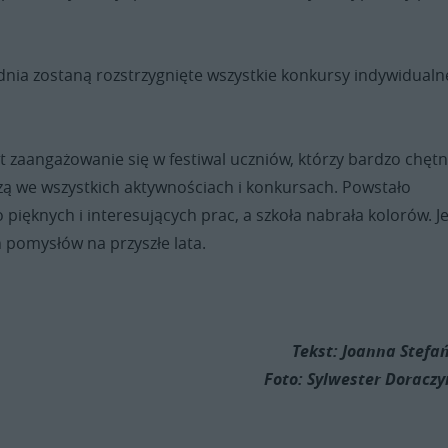
nia zostaną rozstrzygnięte wszystkie konkursy indywidualne
 zaangażowanie się w festiwal uczniów, którzy bardzo chętni
czą we wszystkich aktywnościach i konkursach. Powstało
ięknych i interesujących prac, a szkoła nabrała kolorów. J
 pomysłów na przyszłe lata.
Tekst: Joanna Stefa
Foto: Sylwester Doraczy