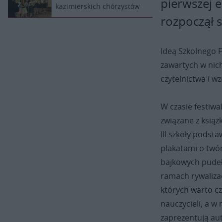
pierwszej e
kazimierskich chórzystów
rozpoczął s
Ideą Szkolnego F
zawartych w nic
czytelnictwa i w
W czasie festiw
związane z książ
III szkoły podst
plakatami o twór
bajkowych pudeł
ramach rywaliza
których warto cz
nauczycieli, a w 
zaprezentują aut