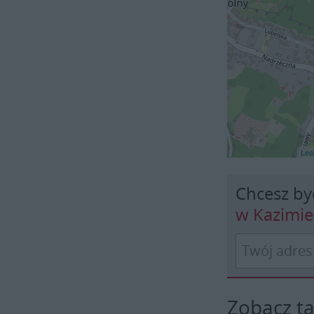
Leaf
Chcesz by
w Kazimi
Zobacz t