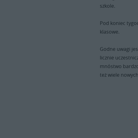
szkole.
Pod koniec tygod
klasowe.
Godne uwagi jest
licznie uczestni
mnóstwo bardzo p
też wiele nowych