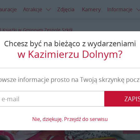
auracje
Zdjęcia
Kamery
Atrakcje
Informacje
l Książki w Gminnym Zespole Szkół
Chcesz być na bieżąco z wydarzeniami
 Gminnym Zespole Szkół
w Kazimierzu Dolnym?
owsze informacje prosto na Twoją skrzynkę pocz
ZAPIS
Nie, dziękuję. Przejdź do serwisu