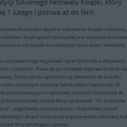
dycji Szkolnego Festiwalu Książki, który
ię 1 lutego i potrwa aż do ferii.
estiwalu Książki jest wspólne odkrywanie książek i literatury,
h skarbów i inspirujących pomysłów, a w rezultacie promow
zmacnianie roli książki w codziennym życiu dzieci i młodzieży.
alu uczniowie mogą angażować się w różnorodne aktywności
kami i czytaniem. Powstały już niezwykłe bajkowe drzwi do kla
awowej. Ściany szkoły zapełnione są zakładkami do książek i
czości ulubionych autorów. Szkołę zdobi również koło 30
ek przedstawiających najbardziej lubianych bohaterów. W
cji międzyklasowej starsze klasy opracowały “101 powodów, 
ytać”, odgadywały ulubione książki z dzieciństwa swoich
najbliższych dniach zmierzą się w quizie wiedzy literackiej or
orskie filmy promujące czytanie.