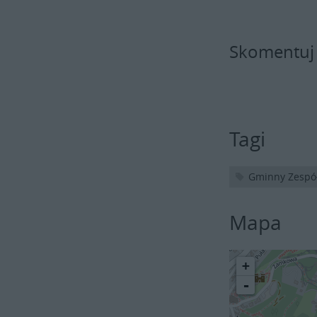
Skomentuj
Tagi
Gminny Zespół
Mapa
+
-