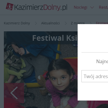
Rest
Noclegi
Kazimierz Dolny
Aktualności
Z miasta
Festiwa
Festiwal Książki w
Najn
Poprzedni