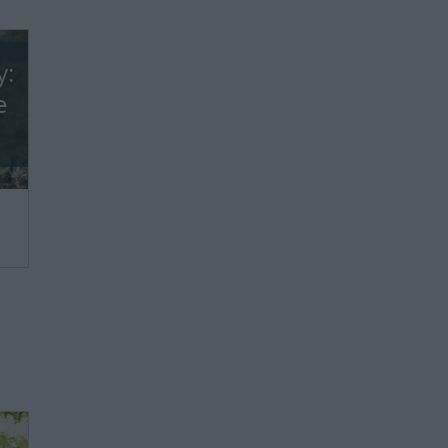
y:
e
we,
ie
ie