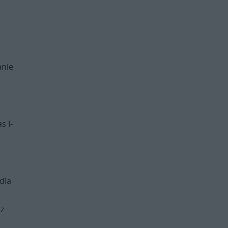
anie
s I-
dla
az