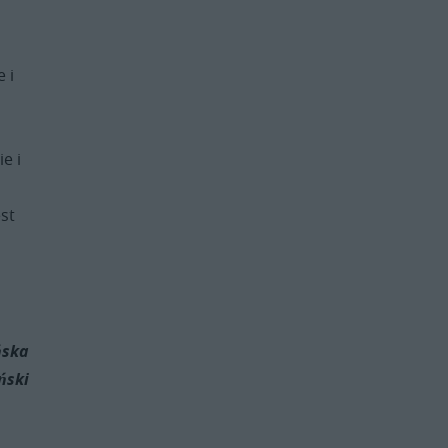
 i
e i
est
ńska
ński