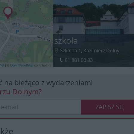
szkoła
Szkolna 1, Kazimierz Dolny
81 881 00 83
let
| ©
OpenStreetMap
contributors
ć na bieżąco z wydarzeniami
erzu Dolnym?
ZAPISZ SIĘ
akże