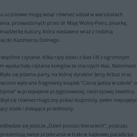
alu uczniowie mogą wziąć również udział w warsztatach
ania, prowadzonych przez dr Maję Wolny-Peirs, pisarkę,
enadżerkę kultury, która niedawno wraz z rodziną
się do Kazimierza Dolnego.
 wspólne czytanie. Kilka razy dzieci z klas I-III z ogromnym
m wysłuchały czytania kolegów ze starszych klas. Natomiast
dbyła się piżama party, na której dyrektor Jerzy Arbuz oraz
dzieciom wybrane fragmenty książek “Ciocia Jadzia w szkole” 
 Rzymie” w przepięknie przygotowanej, nastrojowej świetlicy.
był się również magiczny pokaz iluzjonisty, pełen niepojęty
jący stolik i znikające przedmioty.
dbędzie się jeszcze „Dzień postaci literackich”, podczas
aprezentują swoje przebrania w trakcie bajkowej parady po