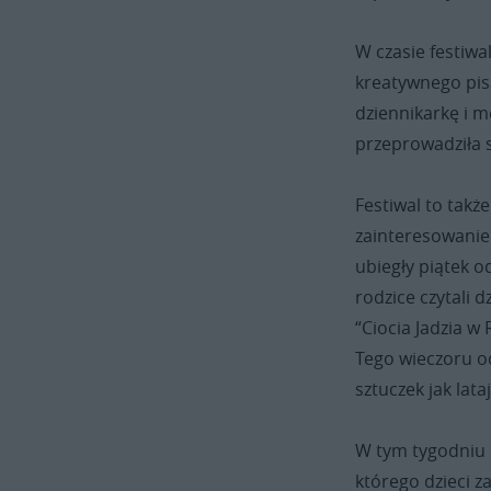
W czasie festiw
kreatywnego pis
dziennikarkę i m
przeprowadziła 
Festiwal to także
zainteresowanie
ubiegły piątek o
rodzice czytali 
“Ciocia Jadzia w
Tego wieczoru od
sztuczek jak lata
W tym tygodniu o
którego dzieci z