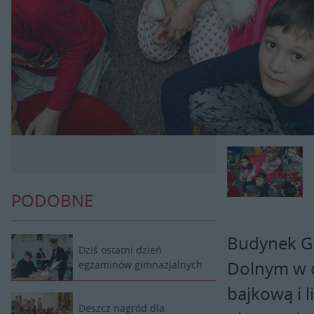
PODOBNE
Budynek G
Dziś ostatni dzień
Dolnym w o
egzaminów gimnazjalnych
bajkową i l
Deszcz nagród dla