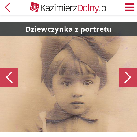
Powrót
M
Dziewczynka z portretu
Poprzedni