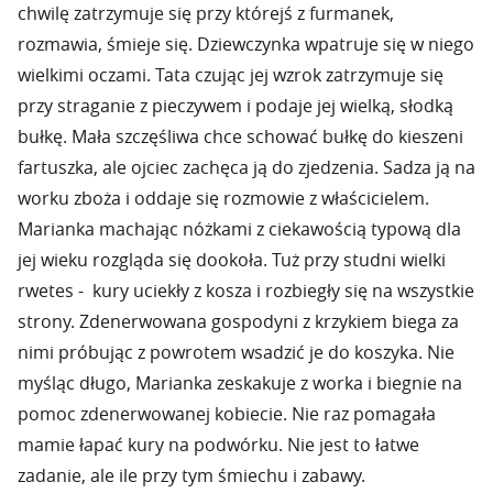
chwilę zatrzymuje się przy którejś z furmanek,
rozmawia, śmieje się. Dziewczynka wpatruje się w niego
wielkimi oczami. Tata czując jej wzrok zatrzymuje się
przy straganie z pieczywem i podaje jej wielką, słodką
bułkę. Mała szczęśliwa chce schować bułkę do kieszeni
fartuszka, ale ojciec zachęca ją do zjedzenia. Sadza ją na
worku zboża i oddaje się rozmowie z właścicielem.
Marianka machając nóżkami z ciekawością typową dla
jej wieku rozgląda się dookoła. Tuż przy studni wielki
rwetes - kury uciekły z kosza i rozbiegły się na wszystkie
strony. Zdenerwowana gospodyni z krzykiem biega za
nimi próbując z powrotem wsadzić je do koszyka. Nie
myśląc długo, Marianka zeskakuje z worka i biegnie na
pomoc zdenerwowanej kobiecie. Nie raz pomagała
mamie łapać kury na podwórku. Nie jest to łatwe
zadanie, ale ile przy tym śmiechu i zabawy.