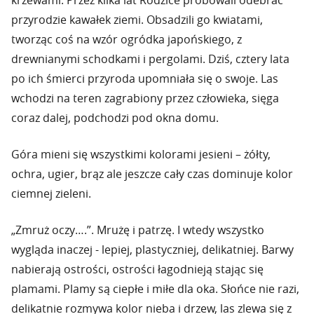
krzewami. Przez klika lat Rodzice próbowali odebrać
przyrodzie kawałek ziemi. Obsadzili go kwiatami,
tworząc coś na wzór ogródka japońskiego, z
drewnianymi schodkami i pergolami. Dziś, cztery lata
po ich śmierci przyroda upomniała się o swoje. Las
wchodzi na teren zagrabiony przez człowieka, sięga
coraz dalej, podchodzi pod okna domu.
Góra mieni się wszystkimi kolorami jesieni – żółty,
ochra, ugier, brąz ale jeszcze cały czas dominuje kolor
ciemnej zieleni.
„Zmruż oczy….”. Mrużę i patrzę. I wtedy wszystko
wygląda inaczej - lepiej, plastyczniej, delikatniej. Barwy
nabierają ostrości, ostrości łagodnieją stając się
plamami. Plamy są ciepłe i miłe dla oka. Słońce nie razi,
delikatnie rozmywa kolor nieba i drzew, las zlewa się z