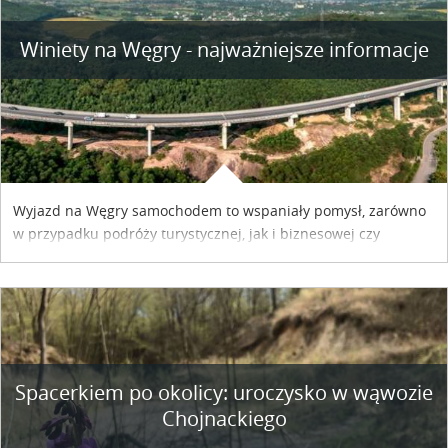
Winiety na Węgry - najważniejsze informacje
Wyjazd na Węgry samochodem to wspaniały pomysł, zarówno
w przypadku podróży turystycznej, jak i biznesowej czy
służbowej. Pamiętać tylko trzeba o wykupieniu winiety, co
można szybko i sprawnie zrobić online. Materiał powstał dzięki
współpracy reklamowej z Hungary Vignette.
Spacerkiem po okolicy: uroczysko w wąwozie
Chojnackiego