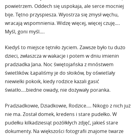
powietrzem. Oddech się uspokaja, ale serce mocniej
bije. Tętno przyspiesza. Wyostrza się zmysł węchu,
wracają wspomnienia. Widzę więcej, więcej czuję….
Myśl, goni myśl….
Kiedyś to miejsce tętniło życiem. Zawsze było tu dużo
dzieci, zwłaszcza w wakacje i potem w dniu imienin
pradziadka Jana. Noc świętojańska z mnóstwem
świetlików. Łapaliśmy je do słoików, by oświetlały
niewielki pokoik, kiedy rodzice kazali gasić
światło….biedne owady, nie dożywały poranka.
Pradziadkowie, Dziadkowie, Rodzice…. Nikogo z nich już
nie ma. Został domek, kredens i stare pudełko. W
pudełku kilkadziesiąt pożółkłych zdjęć, jakieś stare
dokumenty. Na większości fotografii znajome twarze