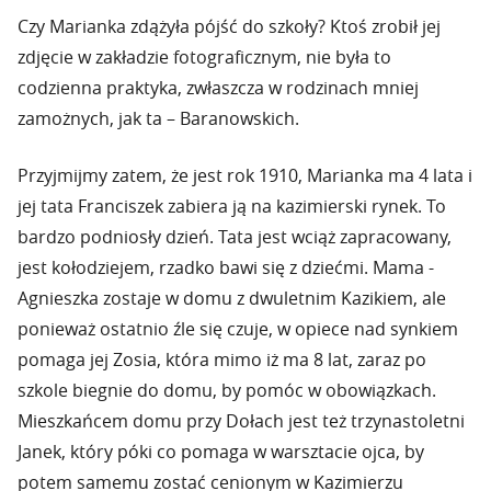
Czy Marianka zdążyła pójść do szkoły? Ktoś zrobił jej
zdjęcie w zakładzie fotograficznym, nie była to
codzienna praktyka, zwłaszcza w rodzinach mniej
zamożnych, jak ta – Baranowskich.
Przyjmijmy zatem, że jest rok 1910, Marianka ma 4 lata i
jej tata Franciszek zabiera ją na kazimierski rynek. To
bardzo podniosły dzień. Tata jest wciąż zapracowany,
jest kołodziejem, rzadko bawi się z dziećmi. Mama -
Agnieszka zostaje w domu z dwuletnim Kazikiem, ale
ponieważ ostatnio źle się czuje, w opiece nad synkiem
pomaga jej Zosia, która mimo iż ma 8 lat, zaraz po
szkole biegnie do domu, by pomóc w obowiązkach.
Mieszkańcem domu przy Dołach jest też trzynastoletni
Janek, który póki co pomaga w warsztacie ojca, by
potem samemu zostać cenionym w Kazimierzu