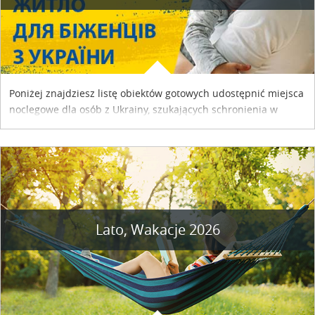
Poniżej znajdziesz listę obiektów gotowych udostępnić miejsca
noclegowe dla osób z Ukrainy, szukających schronienia w
naszym kraju. Skontaktuj się z właścicielem obiektu i uzgodnij
szczegóły....
Lato, Wakacje 2026