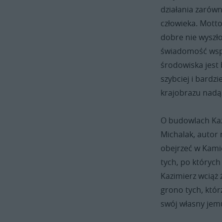
działania zarówn
człowieka. Motto
dobre nie wyszło
świadomość wspó
środowiska jest
szybciej i bardz
krajobrazu nadą
O budowlach Kaz
Michalak, autor 
obejrzeć w Kamie
tych, po których
Kazimierz wciąż 
grono tych, któ
swój własny jemu