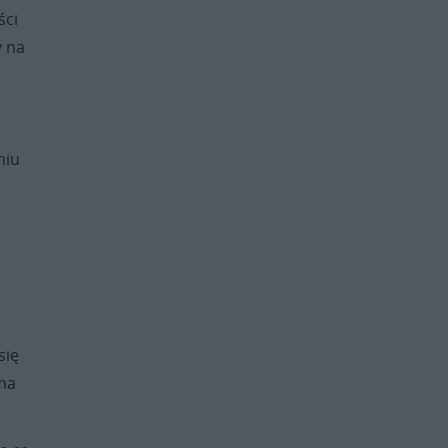
ści
y na
niu
się
 ma