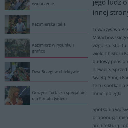
jego ludzio
wydarzenie
innej stron
Kazimierska Italia
Towarzystwo Przy
Małachowskiego 
wzgórza. Stoi tu
Kazimierz w rysunku i
grafice
wiele z historii
budowy pensjona
niewiele. Sprzed
Dwa Brzegi w obiektywie
świętą Annę i Fa
że tu spotkania 
Grażyna Torbicka specjalnie
mniej odległa.
dla Portalu (video)
Spotkania wpisyw
proponując miło
architekturą - o