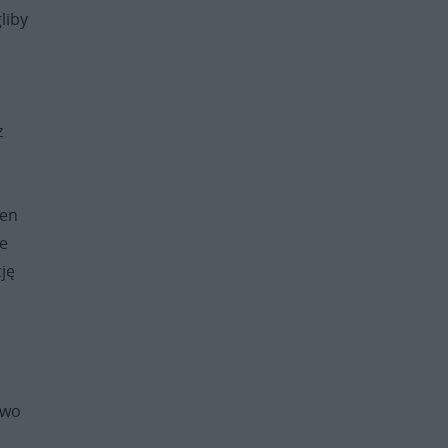
liby
z
den
że
cję
e
two