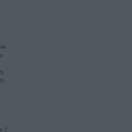
nie
ka
y,
go,
–
e. Z