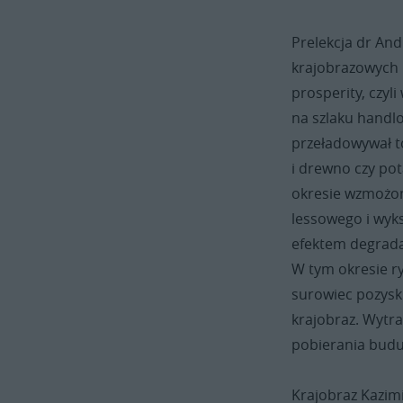
Prelekcja dr An
krajobrazowych 
prosperity, czyl
na szlaku handl
przeładowywał to
i drewno czy po
okresie wzmożon
lessowego i wyks
efektem degradac
W tym okresie 
surowiec pozysk
krajobraz. Wytra
pobierania budu
Krajobraz Kazimi