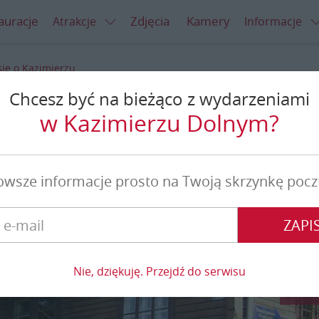
auracje
Zdjęcia
Kamery
Atrakcje
Informacje
je o Kazimierzu
Chcesz być na bieżąco z wydarzeniami
o Kazimierzu
w Kazimierzu Dolnym?
owsze informacje prosto na Twoją skrzynkę pocz
ZAPIS
Nie, dziękuję. Przejdź do serwisu