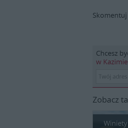
Skomentuj
Chcesz by
w Kazimi
Zobacz t
Winiety