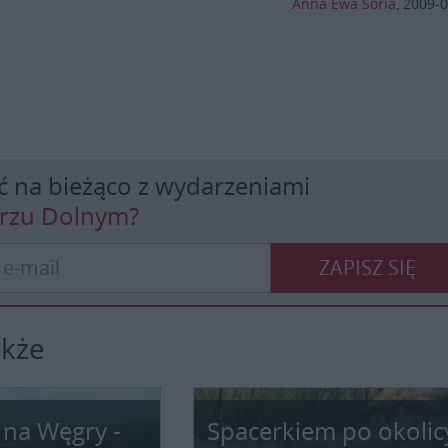
Anna Ewa Soria
,
2009-0
ć na bieżąco z wydarzeniami
erzu Dolnym?
ZAPISZ SIĘ
akże
 na Węgry -
Spacerkiem po okolic