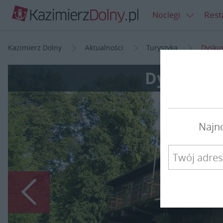
Rest
Noclegi
Kazimierz Dolny
Aktualności
Turystyka
Dyskus
Dyskusje 
Najn
Poprzedni