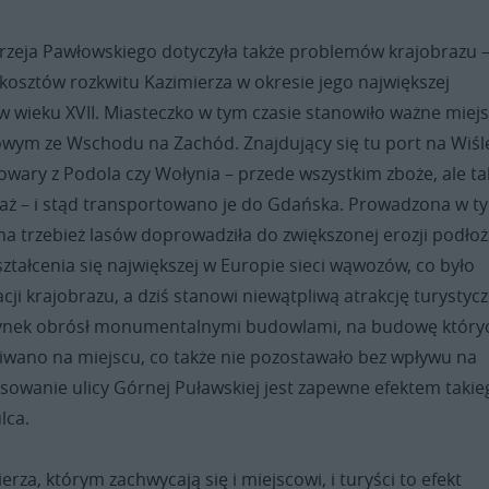
drzeja Pawłowskiego dotyczyła także problemów krajobrazu 
kosztów rozkwitu Kazimierza w okresie jego największej
i w wieku XVII. Miasteczko w tym czasie stanowiło ważne miej
owym ze Wschodu na Zachód. Znajdujący się tu port na Wiśl
wary z Podola czy Wołynia – przede wszystkim zboże, ale ta
taż – i stąd transportowano je do Gdańska. Prowadzona w t
a trzebież lasów doprowadziła do zwiększonej erozji podło
ztałcenia się największej w Europie sieci wąwozów, co było
ji krajobrazu, a dziś stanowi niewątpliwą atrakcję turystycz
rynek obrósł monumentalnymi budowlami, na budowę który
iwano na miejscu, co także nie pozostawało bez wpływu na
sowanie ulicy Górnej Puławskiej jest zapewne efektem takie
lca.
erza, którym zachwycają się i miejscowi, i turyści to efekt