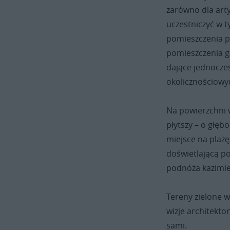
zarówno dla arty
uczestniczyć w t
pomieszczenia p
pomieszczenia g
dające jednocze
okolicznościowy
Na powierzchni 
płytszy – o głęb
miejsce na plażę
doświetlającą p
podnóża kazimie
Tereny zielone w
wizje architekt
sami.