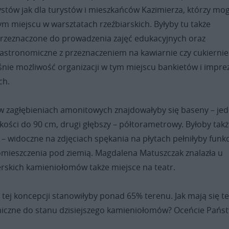
stów jak dla turystów i mieszkańców Kazimierza, którzy mog
ym miejscu w warsztatach rzeźbiarskich. Byłyby tu także
rzeznaczone do prowadzenia zajęć edukacyjnych oraz
astronomiczne z przeznaczeniem na kawiarnie czy cukiernie
śnie możliwość organizacji w tym miejscu bankietów i impre
ch.
w zagłębieniach amonitowych znajdowałyby się baseny – je
okości do 90 cm, drugi głębszy – półtorametrowy. Byłoby tak
 – widoczne na zdjęciach spękania na płytach pełniłyby funk
omieszczenia pod ziemią. Magdalena Matuszczak znalazła u
rskich kamieniołomów także miejsce na teatr.
 tej koncepcji stanowiłyby ponad 65% terenu. Jak mają się t
oniczne do stanu dzisiejszego kamieniołomów? Oceńcie Pańs