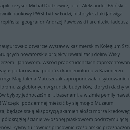
ąpili: reżyser Michał Dudziewicz, prof. Aleksander Błoński –
cownik naukowy PWSFTviT w Łodzi, historyk sztuki Jadwiga
epińską, geograf dr Andrzej Pawłowski i architekt Tadeusz
inaugurowało otwarcie wystaw w kazimierskim Kolegium Szt
tujących nowatorskie projekty rewitalizacji doliny Wisły
ierzem i Janowcem. Wśród prac studenckich zaprezentowa
t zagospodarowania podnóża kamieniołomu w Kazimierzu
a mgr Magdalena Matuszczak zaproponowała usytuowanie 
ołomu zagłębionych w gruncie budynków, których dachy w
ów byłyby jednocześnie … basenami, a w zimie pełniły nawet
k! W części podziemnej mieścić by się mogło Muzeum
a, będące stałą ekspozycją skamieniałości morza kredowe
 półokrągłej ścianie wyłożonej piaskowcem podtrzymującej
enów. Byłyby tu również pracownie rzeźbiarskie przeznaczo