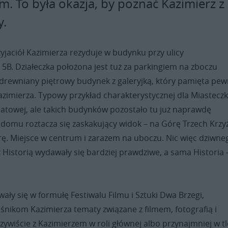
m. To była okazja, by poznać Kazimierz z
y.
jaciół Kazimierza rezyduje w budynku przy ulicy
5B. Działeczka położona jest tuż za parkingiem na zboczu
 drewniany piętrowy budynek z galeryjką, który pamięta pew
 Kazimierza. Typowy przykład charakterystycznej dla Miastecz
towej, ale takich budynków pozostało tu już naprawdę
 domu roztacza się zaskakujący widok – na Górę Trzech Krzyż
rę. Miejsce w centrum i zarazem na uboczu. Nic więc dziwne
z Historią wydawały się bardziej prawdziwe, a sama Historia 
ały się w formułę Festiwalu Filmu i Sztuki Dwa Brzegi,
śnikom Kazimierza tematy związane z filmem, fotografią i
czywiście z Kazimierzem w roli głównej albo przynajmniej w tl