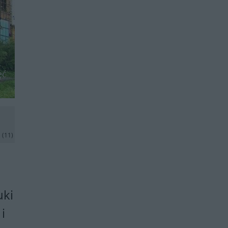
ęć
j
(11)
uki
i