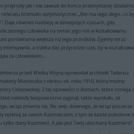
o przyrody jak i nie zawsze do końca przemyślanej działalno
 referatu brzmiało optymistycznie: „Nie ma tego złego, co b
”. Daje również nadzieję w dzisiejszych czasach, gdy
łczesnego człowieka na temat jego roli w kształtowaniu
 bez porównania większa niż jego przodków. Żyjemy teraz
iej intensywnie, a trzeba dać przyrodzie czas, by w kształtowa
żyła za człowiekiem…
imierza przed Wielką Wojną opowiadał architekt Tadeusz
makiety Miasteczka z okresu ok. roku 1910, którą można
nicy Celejowskiej. Z tej opowieści o domach, które istnieją i
 ślad niekiedy bezpowrotnie zaginął, także wynikało, że
żyje, wciąż zmienia się. Nic więc dziwnego, że wciąż poszerza 
rzy tęsknią za swoim Kazimierzem, z tym że każde pokolenie
 tylko dany Kazimierz. A jaki jest Twój ukochany Kazimierz?