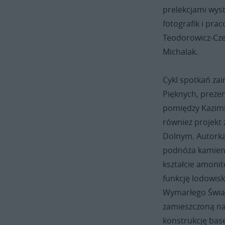
prelekcjami wyst
fotografik i pra
Teodorowicz-Czer
Michalak.
Cykl spotkań za
Pięknych, prezen
pomiędzy Kazim
również projek
Dolnym. Autork
podnóża kamieni
kształcie amonit
funkcję lodowis
Wymarłego Świat
zamieszczoną na
konstrukcję bas