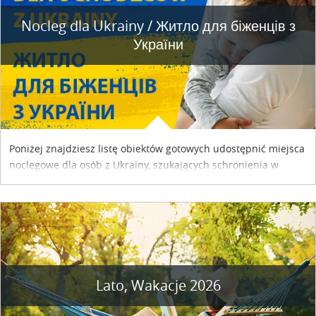
Nocleg dla Ukrainy / Житло для бiженцiв з
України
Poniżej znajdziesz listę obiektów gotowych udostępnić miejsca
noclegowe dla osób z Ukrainy, szukających schronienia w
naszym kraju. Skontaktuj się z właścicielem obiektu i uzgodnij
szczegóły....
Lato, Wakacje 2026