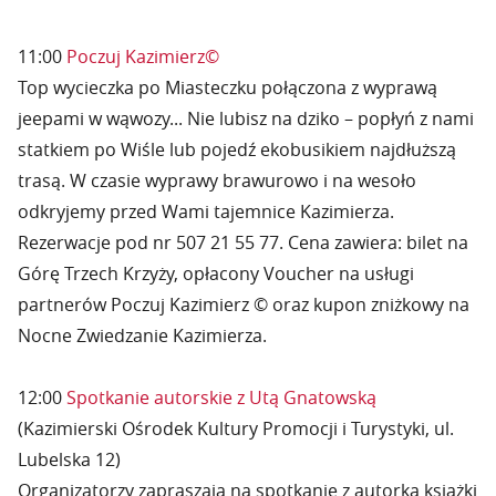
11:00
Poczuj Kazimierz©
Top wycieczka po Miasteczku połączona z wyprawą
jeepami w wąwozy... Nie lubisz na dziko – popłyń z nami
statkiem po Wiśle lub pojedź ekobusikiem najdłuższą
trasą. W czasie wyprawy brawurowo i na wesoło
odkryjemy przed Wami tajemnice Kazimierza.
Rezerwacje pod nr 507 21 55 77. Cena zawiera: bilet na
Górę Trzech Krzyży, opłacony Voucher na usługi
partnerów Poczuj Kazimierz © oraz kupon zniżkowy na
Nocne Zwiedzanie Kazimierza.
12:00
Spotkanie autorskie z Utą Gnatowską
(Kazimierski Ośrodek Kultury Promocji i Turystyki, ul.
Lubelska 12)
Organizatorzy zapraszają na spotkanie z autorką książki