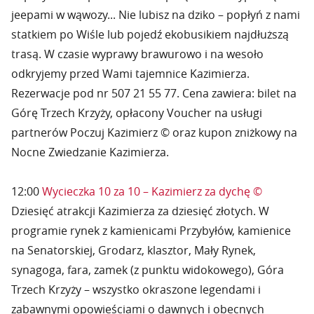
jeepami w wąwozy... Nie lubisz na dziko – popłyń z nami
statkiem po Wiśle lub pojedź ekobusikiem najdłuższą
trasą. W czasie wyprawy brawurowo i na wesoło
odkryjemy przed Wami tajemnice Kazimierza.
Rezerwacje pod nr 507 21 55 77. Cena zawiera: bilet na
Górę Trzech Krzyży, opłacony Voucher na usługi
partnerów Poczuj Kazimierz © oraz kupon zniżkowy na
Nocne Zwiedzanie Kazimierza.
12:00
Wycieczka 10 za 10 – Kazimierz za dychę ©
Dziesięć atrakcji Kazimierza za dziesięć złotych. W
programie rynek z kamienicami Przybyłów, kamienice
na Senatorskiej, Grodarz, klasztor, Mały Rynek,
synagoga, fara, zamek (z punktu widokowego), Góra
Trzech Krzyży – wszystko okraszone legendami i
zabawnymi opowieściami o dawnych i obecnych