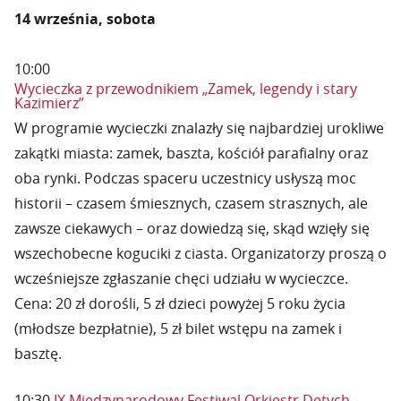
14 września, sobota
10:00
Wycieczka z przewodnikiem „Zamek, legendy i stary
Kazimierz”
W programie wycieczki znalazły się najbardziej urokliwe
zakątki miasta: zamek, baszta, kościół parafialny oraz
oba rynki. Podczas spaceru uczestnicy usłyszą moc
historii – czasem śmiesznych, czasem strasznych, ale
zawsze ciekawych – oraz dowiedzą się, skąd wzięły się
wszechobecne koguciki z ciasta. Organizatorzy proszą o
wcześniejsze zgłaszanie chęci udziału w wycieczce.
Cena: 20 zł dorośli, 5 zł dzieci powyżej 5 roku życia
(młodsze bezpłatnie), 5 zł bilet wstępu na zamek i
basztę.
10:30
IX Międzynarodowy Festiwal Orkiestr Dętych