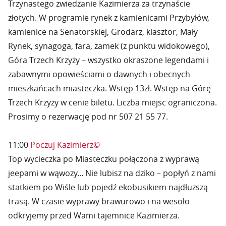
Trzynastego zwiedzanie Kazimierza za trzynaście
złotych. W programie rynek z kamienicami Przybyłów,
kamienice na Senatorskiej, Grodarz, klasztor, Mały
Rynek, synagoga, fara, zamek (z punktu widokowego),
Góra Trzech Krzyży – wszystko okraszone legendami i
zabawnymi opowieściami o dawnych i obecnych
mieszkańcach miasteczka. Wstęp 13zł. Wstęp na Górę
Trzech Krzyży w cenie biletu. Liczba miejsc ograniczona.
Prosimy o rezerwację pod nr 507 21 55 77.
11:00
Poczuj Kazimierz©
Top wycieczka po Miasteczku połączona z wyprawą
jeepami w wąwozy... Nie lubisz na dziko – popłyń z nami
statkiem po Wiśle lub pojedź ekobusikiem najdłuższą
trasą. W czasie wyprawy brawurowo i na wesoło
odkryjemy przed Wami tajemnice Kazimierza.