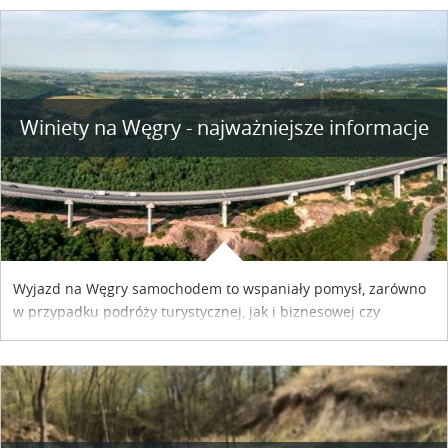
Winiety na Węgry - najważniejsze informacje
Wyjazd na Węgry samochodem to wspaniały pomysł, zarówno
w przypadku podróży turystycznej, jak i biznesowej czy
służbowej. Pamiętać tylko trzeba o wykupieniu winiety, co
można szybko i sprawnie zrobić online. Materiał powstał dzięki
współpracy reklamowej z Hungary Vignette.