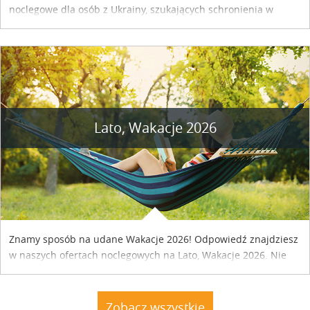
noclegowe dla osób z Ukrainy, szukających schronienia w
naszym kraju. Skontaktuj się z właścicielem obiektu i uzgodnij
szczegóły....
Lato, Wakacje 2026
Znamy sposób na udane Wakacje 2026! Odpowiedź znajdziesz
w naszych ofertach noclegowych na Lato, Wakacje 2026. Nie
zwlekaj atrakcyjne noclegi czekają...
Zobacz wszystkie