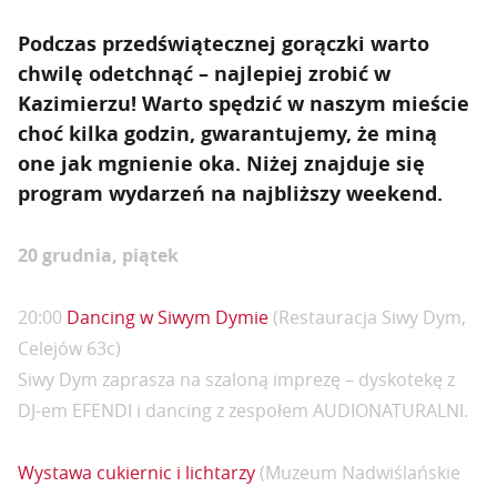
Podczas przedświątecznej gorączki warto
chwilę odetchnąć – najlepiej zrobić w
Kazimierzu! Warto spędzić w naszym mieście
choć kilka godzin, gwarantujemy, że miną
one jak mgnienie oka. Niżej znajduje się
program wydarzeń na najbliższy weekend.
20 grudnia, piątek
20:00
Dancing w Siwym Dymie
(Restauracja Siwy Dym,
Celejów 63c)
Siwy Dym zaprasza na szaloną imprezę – dyskotekę z
DJ-em EFENDI i dancing z zespołem AUDIONATURALNI.
Wystawa cukiernic i lichtarzy
(Muzeum Nadwiślańskie