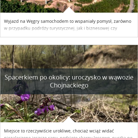
Wyjazd na Węgry samochodem to wspaniały pomysł, zarówno
w przypadku podróży turystycznej, jak i biznesowej czy
służbowej. Pamiętać tylko trzeba o wykupieniu winiety, co
można szybko i sprawnie zrobić online. Materiał powstał dzięki
współpracy reklamowej z Hungary Vignette.
Spacerkiem po okolicy: uroczysko w wąwozie
Chojnackiego
Miejsce to rzeczywiście urokliwe, chociaż wciąż widać
niezaleczone jeszcze rany: podcięte skarpy lessowe, pustka po