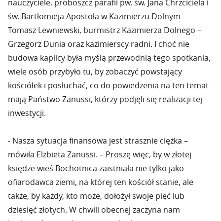
nauczyciele, proboszcz parafii pw. św. Jana Chrzciciela i
św. Bartłomieja Apostoła w Kazimierzu Dolnym –
Tomasz Lewniewski, burmistrz Kazimierza Dolnego –
Grzegorz Dunia oraz kazimierscy radni. I choć nie
budowa kaplicy była myślą przewodnią tego spotkania,
wiele osób przybyło tu, by zobaczyć powstający
kościółek i posłuchać, co do powiedzenia na ten temat
mają Państwo Zanussi, którzy podjęli się realizacji tej
inwestycji.
- Nasza sytuacja finansowa jest strasznie ciężka –
mówiła Elżbieta Zanussi. – Proszę więc, by w złotej
księdze wieś Bochotnica zaistniała nie tylko jako
ofiarodawca ziemi, na której ten kościół stanie, ale
także, by każdy, kto może, dołożył swoje pięć lub
dziesięć złotych. W chwili obecnej zaczyna nam