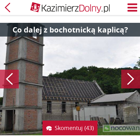
Powrót
M
Co dalej z bochotnicką kaplicą?
Poprzedni
Skomentuj (43)