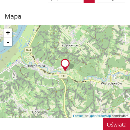
Mapa
+
-
Leaflet
| ©
OpenStreetMap
contributors
Oświata