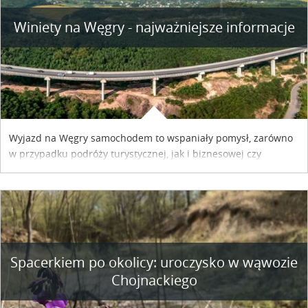
Winiety na Węgry - najważniejsze informacje
Wyjazd na Węgry samochodem to wspaniały pomysł, zarówno
w przypadku podróży turystycznej, jak i biznesowej czy
służbowej. Pamiętać tylko trzeba o wykupieniu winiety, co
można szybko i sprawnie zrobić online. Materiał powstał dzięki
współpracy reklamowej z Hungary Vignette.
Spacerkiem po okolicy: uroczysko w wąwozie
Chojnackiego