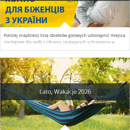
Poniżej znajdziesz listę obiektów gotowych udostępnić miejsca
noclegowe dla osób z Ukrainy, szukających schronienia w
naszym kraju. Skontaktuj się z właścicielem obiektu i uzgodnij
szczegóły....
Lato, Wakacje 2026