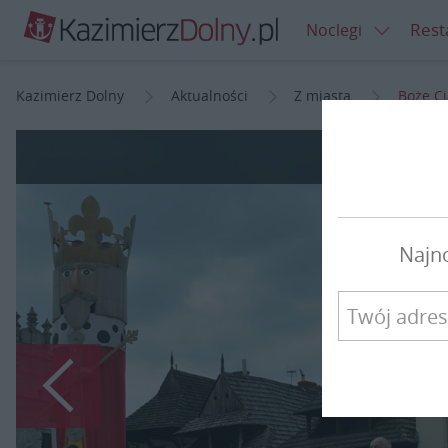
Rest
Noclegi
Kazimierz Dolny
Aktualności
Z miasta
Boże Ci
Boże Ci
Najn
Poprzedni