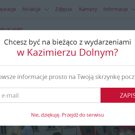
auracje
Zdjęcia
Kamery
Atrakcje
Informacje
ało w upale
Chcesz być na bieżąco z wydarzeniami
ało w upale
w Kazimierzu Dolnym?
owsze informacje prosto na Twoją skrzynkę pocz
ZAPIS
Nie, dziękuję. Przejdź do serwisu