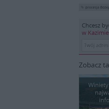
procesja Boże
Chcesz by
w Kazimi
Zobacz t
Winiety
najw
inf