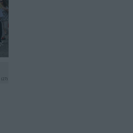
ęć
j
(27)