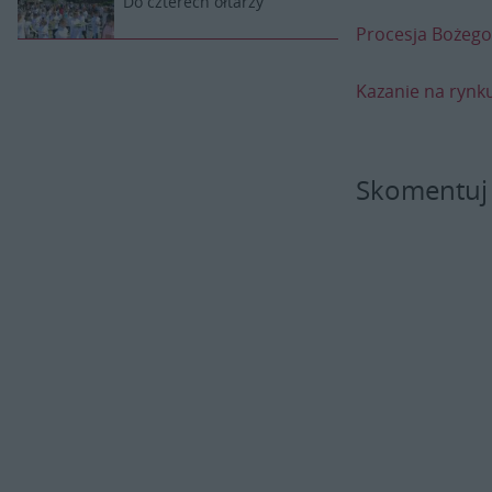
Do czterech ołtarzy
Procesja Bożego
Kazanie na rynk
Skomentuj