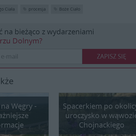
go Ciała
procesja
Boże Ciało
ć na bieżąco z wydarzeniami
erzu Dolnym?
ZAPISZ SIĘ
akże
 na Węgry -
Spacerkiem po okolic
ażniejsze
uroczysko w wąwozi
ormacje
Chojnackiego