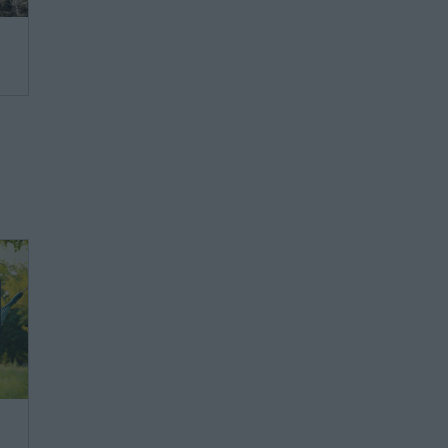
we,
ie
ie