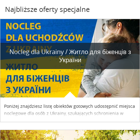
Najbliższe oferty specjalne
Nocleg dla Ukrainy / Житло для бiженцiв з
України
Poniżej znajdziesz listę obiektów gotowych udostępnić miejsca
noclegowe dla osób z Ukrainy, szukających schronienia w
naszym kraju. Skontaktuj się z właścicielem obiektu i uzgodnij
szczegóły....