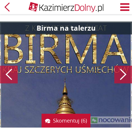
Powrót
M
Birma na talerzu
Poprzedni
Skomentuj (6)