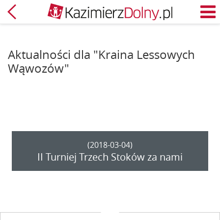
Powrót
M
Aktualności dla "Kraina Lessowych
Wąwozów"
(2018-03-04)
II Turniej Trzech Stoków za nami