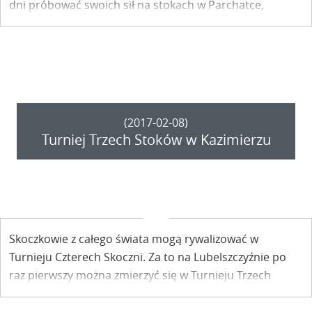
dni próbować swoich sił na stokach w Parchatce,
Rąblowie i Kazimierzu Dolnym.
(2017-02-08)
Turniej Trzech Stoków w Kazimierzu
Skoczkowie z całego świata mogą rywalizować w
Turnieju Czterech Skoczni. Za to na Lubelszczyźnie po
raz pierwszy można zmierzyć się w Turnieju Trzech
Stoków - konkursie przeznaczonym dla wszystkich
miłośników białego szaleństwa.