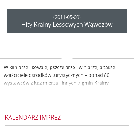
(2011-05-09)
Hity Krainy Lessowych Wąwozów
Wikliniarze i kowale, pszczelarze i winiarze, a także
właściciele ośrodków turystycznych – ponad 80
wystawców z Kazimierza i innych 7 gmin Krainy
Lessowych Wąwozów. Pokazy i prezentacje. Konkursy z
nagrodami. Recitale i koncerty. To wszystko podczas
imprezy Hity turystyczne w Kazimierzu na Rynku 21
maja.
KALENDARZ IMPREZ