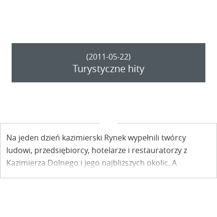
(2011-05-22)
Turystyczne hity
Na jeden dzień kazimierski Rynek wypełnili twórcy
ludowi, przedsiębiorcy, hotelarze i restauratorzy z
Kazimierza Dolnego i jego najbliższych okolic. A
wszystko to z okazji imprezy – Hitów Turystycznych
Krainy Lessowych Wąwozów.