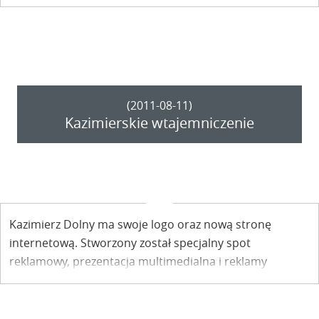
stworzyły obrazki o łącznej długości prawie pół
kilometra!
(2011-08-11)
Kazimierskie wtajemniczenie
Kazimierz Dolny ma swoje logo oraz nową stronę
internetową. Stworzony został specjalny spot
reklamowy, prezentacja multimedialna i reklamy
wizerunkowe miasta. A wszystko to realizowane jest w
ramach projektu promocyjnego współfinansowanego z
RPO Województwa Lubelskiego.