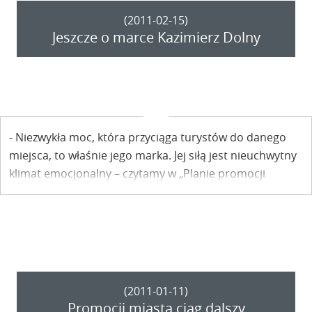
(2011-02-15)
Jeszcze o marce Kazimierz Dolny
- Niezwykła moc, która przyciąga turystów do danego
miejsca, to właśnie jego marka. Jej siłą jest nieuchwytny
klimat emocjonalny – czytamy w „Planie promocji
zawierającym strategię marki Kazimierz Dolny (wyciąg)”.
Patrząc na tłumy ściągających do Miasteczka turystów,
nietrudno wyciągnąć wniosek, że Kazimierz taką markę
ma. Po co więc jakieś dokumenty na temat strategii
marki?
(2011-01-11)
Promocji miasta ciąg dalszy