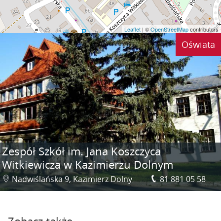
Leaflet
| ©
OpenStreetMap
contributors
Oświata
Zespół Szkół im. Jana Koszczyca
Witkiewicza w Kazimierzu Dolnym
Nadwiślańska 9, Kazimierz Dolny
81 881 05 58