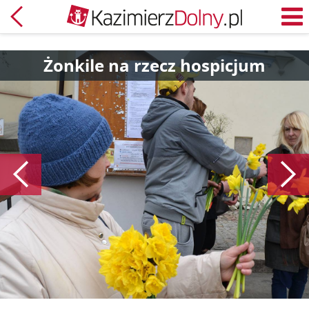
Powrót
M
Żonkile na rzecz hospicjum
Poprzedni