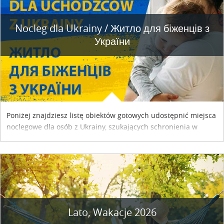
Nocleg dla Ukrainy / Житло для бiженцiв з
України
Poniżej znajdziesz listę obiektów gotowych udostępnić miejsca
noclegowe dla osób z Ukrainy, szukających schronienia w
naszym kraju. Skontaktuj się z właścicielem obiektu i uzgodnij
szczegóły....
Lato, Wakacje 2026