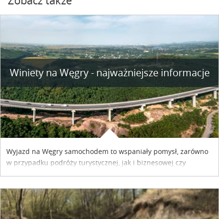
Zobacz także
Winiety na Węgry - najważniejsze informacje
Wyjazd na Węgry samochodem to wspaniały pomysł, zarówno
w przypadku podróży turystycznej, jak i biznesowej czy
służbowej. Pamiętać tylko trzeba o wykupieniu winiety, co
można szybko i sprawnie zrobić online. Materiał powstał dzięki
współpracy reklamowej z Hungary Vignette.