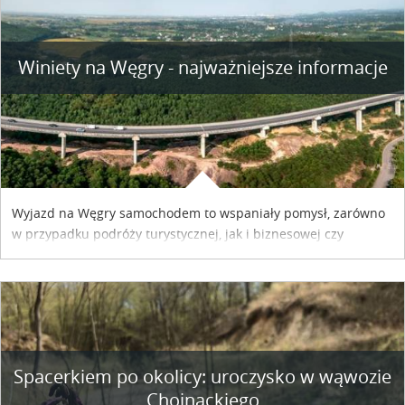
Winiety na Węgry - najważniejsze informacje
Wyjazd na Węgry samochodem to wspaniały pomysł, zarówno
w przypadku podróży turystycznej, jak i biznesowej czy
służbowej. Pamiętać tylko trzeba o wykupieniu winiety, co
można szybko i sprawnie zrobić online. Materiał powstał dzięki
współpracy reklamowej z Hungary Vignette.
Spacerkiem po okolicy: uroczysko w wąwozie
Chojnackiego