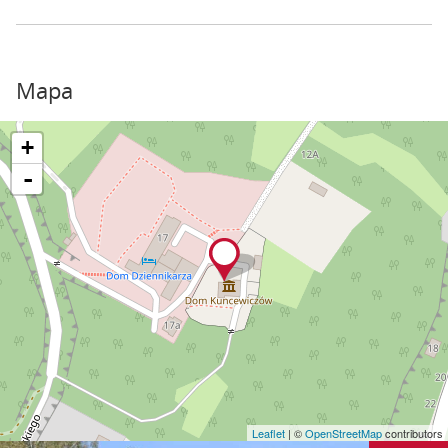
Mapa
+
-
Leaflet
| ©
OpenStreetMap
contributors