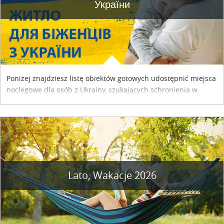
України
Poniżej znajdziesz listę obiektów gotowych udostępnić miejsca
noclegowe dla osób z Ukrainy, szukających schronienia w
naszym kraju. Skontaktuj się z właścicielem obiektu i uzgodnij
szczegóły....
Lato, Wakacje 2026