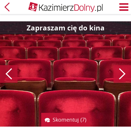
Powrót
M
Zapraszam cię do kina
Poprzedni
Skomentuj (7)