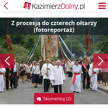
Powrót
M
Z procesją do czterech ołtarzy
(fotoreportaż)
Poprzedni
Skomentuj (2)