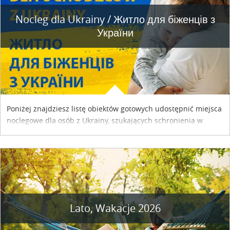
Nocleg dla Ukrainy / Житло для бiженцiв з
України
Poniżej znajdziesz listę obiektów gotowych udostępnić miejsca
noclegowe dla osób z Ukrainy, szukających schronienia w
naszym kraju. Skontaktuj się z właścicielem obiektu i uzgodnij
szczegóły....
Lato, Wakacje 2026