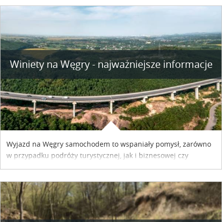
Winiety na Węgry - najważniejsze informacje
Wyjazd na Węgry samochodem to wspaniały pomysł, zarówno
w przypadku podróży turystycznej, jak i biznesowej czy
służbowej. Pamiętać tylko trzeba o wykupieniu winiety, co
można szybko i sprawnie zrobić online. Materiał powstał dzięki
współpracy reklamowej z Hungary Vignette.