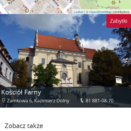
Leaflet
| ©
OpenStreetMap
contributors
Zabytki
Kościół Farny
Zamkowa 6, Kazimierz Dolny
81 881-08-70
Zobacz także