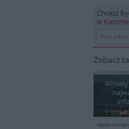
Chcesz by
w Kazimi
Zobacz t
Winiety
najw
inf
Wyjazd na Węgr