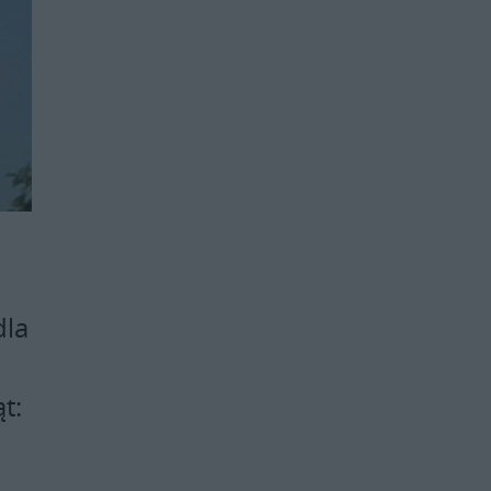
e
dla
t: