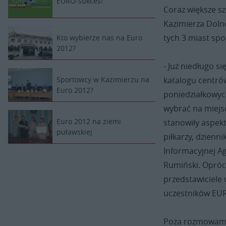
EURO-sukces!
Coraz większe s
Kazimierza Dolne
tych 3 miast spo
Kto wybierze nas na Euro
2012?
- Już niedługo s
Sportowcy w Kazimierzu na
katalogu centró
Euro 2012?
poniedziałkowyc
wybrać na miejs
Euro 2012 na ziemi
stanowiły aspekt
puławskiej
piłkarzy, dzienn
Informacyjnej A
Rumiński. Oprócz
przedstawiciele 
uczestników EU
Poza rozmowami 