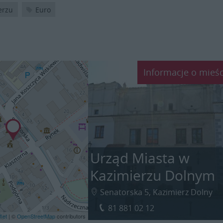
erzu
Euro
Informacje o mieśc
Urząd Miasta w
Kazimierzu Dolnym
Senatorska 5, Kazimierz Dolny
81 881 02 12
let
| ©
OpenStreetMap
contributors