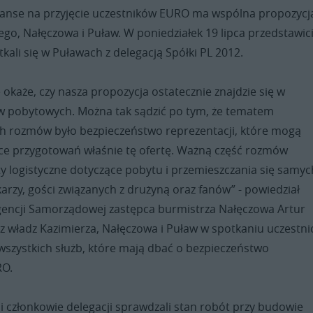
zanse na przyjęcie uczestników EURO ma wspólna propozycj
go, Nałęczowa i Puław. W poniedziałek 19 lipca przedstawic
tkali się w Puławach z delegacją Spółki PL 2012.
ię okaże, czy nasza propozycja ostatecznie znajdzie się w
w pobytowych. Można tak sądzić po tym, że tematem
h rozmów było bezpieczeństwo reprezentacji, które mogą
ce przygotowań właśnie tę ofertę. Ważną część rozmów
y logistyczne dotyczące pobytu i przemieszczania się samyc
ikarzy, gości związanych z drużyną oraz fanów” - powiedział
gencji Samorządowej zastępca burmistrza Nałęczowa Artur
 władz Kazimierza, Nałęczowa i Puław w spotkaniu uczestnic
wszystkich służb, które mają dbać o bezpieczeństwo
RO.
członkowie delegacji sprawdzali stan robót przy budowie