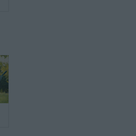
we,
ie
ie