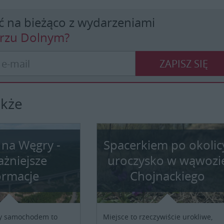
ć na bieżąco z wydarzeniami
erzu Dolnym?
ZAPISZ SIĘ
akże
 na Węgry -
Spacerkiem po okolic
ażniejsze
uroczysko w wąwozi
ormacje
Chojnackiego
y samochodem to
Miejsce to rzeczywiście urokliwe,