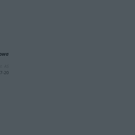
dowa
t. AS
7-20