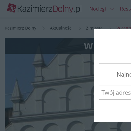
Rest
Noclegi
Kazimierz Dolny
Aktualności
Z miasta
W cent
W centru
Najn