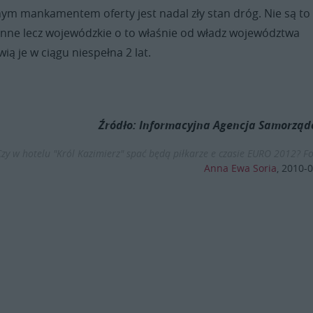
m mankamentem oferty jest nadal zły stan dróg. Nie są to
inne lecz wojewódzkie o to właśnie od władz województwa
ią je w ciągu niespełna 2 lat.
Źródło: Informacyjna Agencja Samorzą
Czy w hotelu "Król Kazimierz" spać będą piłkarze e czasie EURO 2012? Fo
Anna Ewa Soria
,
2010-0