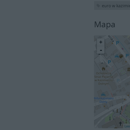
euro w kazimi
Mapa
+
-
Leaf