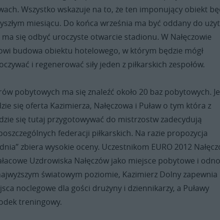
wach. Wszystko wskazuje na to, że ten imponujący obiekt bę
zyszłym miesiącu. Do końca września ma być oddany do użyt
u ma się odbyć uroczyste otwarcie stadionu. W Nałęczowie
owi budowa obiektu hotelowego, w którym będzie mógł
czywać i regenerować siły jeden z piłkarskich zespołów.
rów pobytowych ma się znaleźć około 20 baz pobytowych. Je
zie się oferta Kazimierza, Nałęczowa i Puław o tym która z
ędzie się tutaj przygotowywać do mistrzostw zadecydują
poszczególnych federacji piłkarskich. Na razie propozycja
udnia” zbiera wysokie oceny. Uczestnikom EURO 2012 Nałęc
ałacowe Uzdrowiska Nałęczów jako miejsce pobytowe i odn
 najwyższym światowym poziomie, Kazimierz Dolny zapewnia
sca noclegowe dla gości drużyny i dziennikarzy, a Puławy
odek treningowy.