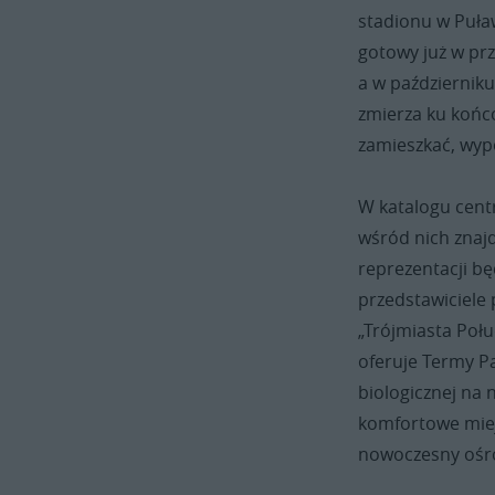
stadionu w Puła
gotowy już w pr
a w październik
zmierza ku końc
zamieszkać, wypo
W katalogu cent
wśród nich znajd
reprezentacji b
przedstawiciele 
„Trójmiasta Poł
oferuje Termy P
biologicznej na
komfortowe miej
nowoczesny ośr