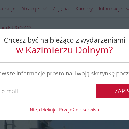
auracje
Zdjęcia
Kamery
Atrakcje
Informacje
rum EURO 2012?
Chcesz być na bieżąco z wydarzeniami
m EURO 2012?
w Kazimierzu Dolnym?
owsze informacje prosto na Twoją skrzynkę pocz
ZAPIS
Nie, dziękuję. Przejdź do serwisu