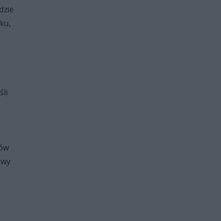
dzie
ku,
śli
zów
owy