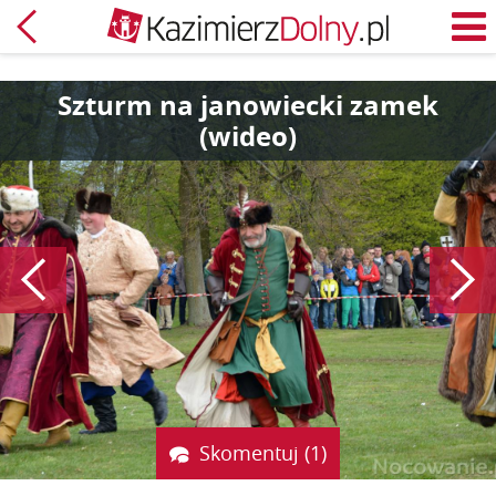
Powrót
M
Szturm na janowiecki zamek
(wideo)
Poprzedni
Skomentuj (1)