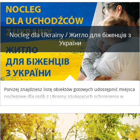
Nocleg dla Ukrainy / Житло для бiженцiв з
України
Poniżej znajdziesz listę obiektów gotowych udostępnić miejsca
noclegowe dla osób z Ukrainy, szukających schronienia w
naszym kraju. Skontaktuj się z właścicielem obiektu i uzgodnij
szczegóły....