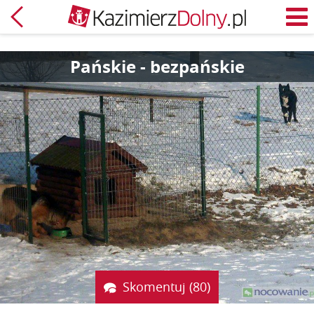
Powrót
M
Pańskie - bezpańskie
Skomentuj (80)