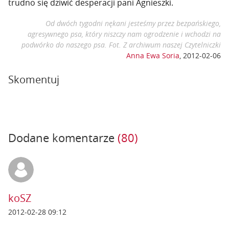
trudno się dziwić desperacji pani Agnieszki.
Od dwóch tygodni nękani jesteśmy przez bezpańskiego,
agresywnego psa, który niszczy nam ogrodzenie i wchodzi na
podwórko do naszego psa. Fot. Z archiwum naszej Czytelniczki
Anna Ewa Soria
,
2012-02-06
Skomentuj
Dodane komentarze
(80)
koSZ
2012-02-28 09:12