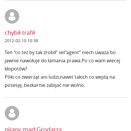
chybił-trafił
2012-02-10 10:38
Ten "co też by tak zrobił" vel"agent" niech uważa bo
jawnie nawołuje do łamania prawa.Po co wam wiecej
kłopotów?
Póki co zwierząt ani ludzi,nawet takich co wejdą na
posesję, bezkarnie zabijać nie wolno.
pijany znad Grodarza