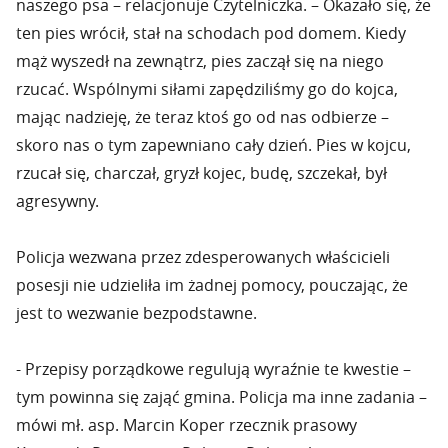
naszego psa – relacjonuje Czytelniczka. – Okazało się, że
ten pies wrócił, stał na schodach pod domem. Kiedy
mąż wyszedł na zewnątrz, pies zaczął się na niego
rzucać. Wspólnymi siłami zapędziliśmy go do kojca,
mając nadzieję, że teraz ktoś go od nas odbierze –
skoro nas o tym zapewniano cały dzień. Pies w kojcu,
rzucał się, charczał, gryzł kojec, budę, szczekał, był
agresywny.
Policja wezwana przez zdesperowanych właścicieli
posesji nie udzieliła im żadnej pomocy, pouczając, że
jest to wezwanie bezpodstawne.
- Przepisy porządkowe regulują wyraźnie te kwestie –
tym powinna się zająć gmina. Policja ma inne zadania –
mówi mł. asp. Marcin Koper rzecznik prasowy