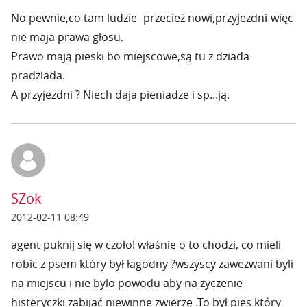
No pewnie,co tam ludzie -przecież nowi,przyjezdni-więc
nie maja prawa głosu.
Prawo mają pieski bo miejscowe,są tu z dziada
pradziada.
A przyjezdni ? Niech daja pieniadze i sp...ją.
SZok
2012-02-11 08:49
agent puknij się w czoło! właśnie o to chodzi, co mieli
robic z psem który był łagodny ?wszyscy zawezwani byli
na miejscu i nie bylo powodu aby na życzenie
histeryczki zabijać niewinne zwierzę .To był pies który