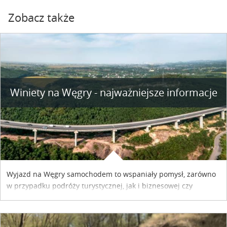
Zobacz także
Winiety na Węgry - najważniejsze informacje
Wyjazd na Węgry samochodem to wspaniały pomysł, zarówno
w przypadku podróży turystycznej, jak i biznesowej czy
służbowej. Pamiętać tylko trzeba o wykupieniu winiety, co
można szybko i sprawnie zrobić online. Materiał powstał dzięki
współpracy reklamowej z Hungary Vignette.