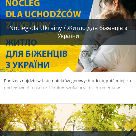
Nocleg dla Ukrainy / Житло для бiженцiв з
України
Poniżej znajdziesz listę obiektów gotowych udostępnić miejsca
noclegowe dla osób z Ukrainy, szukających schronienia w
naszym kraju. Skontaktuj się z właścicielem obiektu i uzgodnij
szczegóły....