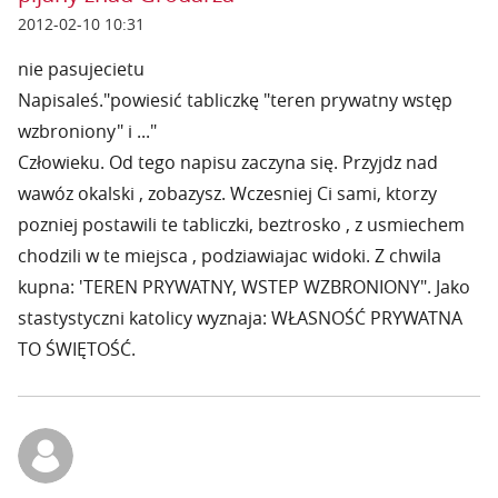
2012-02-10 10:31
nie pasujecietu
Napisaleś."powiesić tabliczkę "teren prywatny wstęp
wzbroniony" i ..."
Człowieku. Od tego napisu zaczyna się. Przyjdz nad
wawóz okalski , zobazysz. Wczesniej Ci sami, ktorzy
pozniej postawili te tabliczki, beztrosko , z usmiechem
chodzili w te miejsca , podziawiajac widoki. Z chwila
kupna: 'TEREN PRYWATNY, WSTEP WZBRONIONY". Jako
stastystyczni katolicy wyznaja: WŁASNOŚĆ PRYWATNA
TO ŚWIĘTOŚĆ.