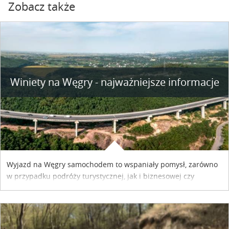
Zobacz także
Winiety na Węgry - najważniejsze informacje
Wyjazd na Węgry samochodem to wspaniały pomysł, zarówno
w przypadku podróży turystycznej, jak i biznesowej czy
służbowej. Pamiętać tylko trzeba o wykupieniu winiety, co
można szybko i sprawnie zrobić online. Materiał powstał dzięki
współpracy reklamowej z Hungary Vignette.