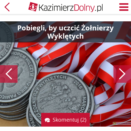
Powrót
M
Pobiegli, by uczcić Żołnierzy
Wyklętych
Poprzedni
Skomentuj (2)