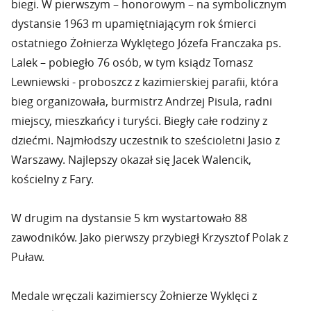
biegi. W pierwszym – honorowym – na symbolicznym
dystansie 1963 m upamiętniającym rok śmierci
ostatniego Żołnierza Wyklętego Józefa Franczaka ps.
Lalek – pobiegło 76 osób, w tym ksiądz Tomasz
Lewniewski - proboszcz z kazimierskiej parafii, która
bieg organizowała, burmistrz Andrzej Pisula, radni
miejscy, mieszkańcy i turyści. Biegły całe rodziny z
dziećmi. Najmłodszy uczestnik to sześcioletni Jasio z
Warszawy. Najlepszy okazał się Jacek Walencik,
kościelny z Fary.
W drugim na dystansie 5 km wystartowało 88
zawodników. Jako pierwszy przybiegł Krzysztof Polak z
Puław.
Medale wręczali kazimierscy Żołnierze Wyklęci z