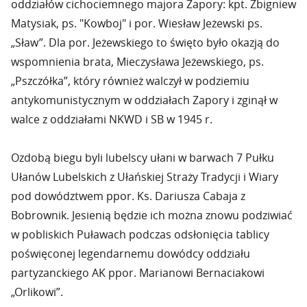
oddziałów cichociemnego majora Zapory: kpt. Zbigniew
Matysiak, ps. "Kowboj" i por. Wiesław Jeżewski ps.
„Sław”. Dla por. Jeżewskiego to święto było okazją do
wspomnienia brata, Mieczysława Jeżewskiego, ps.
„Pszczółka”, który również walczył w podziemiu
antykomunistycznym w oddziałach Zapory i zginął w
walce z oddziałami NKWD i SB w 1945 r.
Ozdobą biegu byli lubelscy ułani w barwach 7 Pułku
Ułanów Lubelskich z Ułańskiej Straży Tradycji i Wiary
pod dowództwem ppor. Ks. Dariusza Cabaja z
Bobrownik. Jesienią będzie ich można znowu podziwiać
w pobliskich Puławach podczas odsłonięcia tablicy
poświęconej legendarnemu dowódcy oddziału
partyzanckiego AK ppor. Marianowi Bernaciakowi
„Orlikowi”.