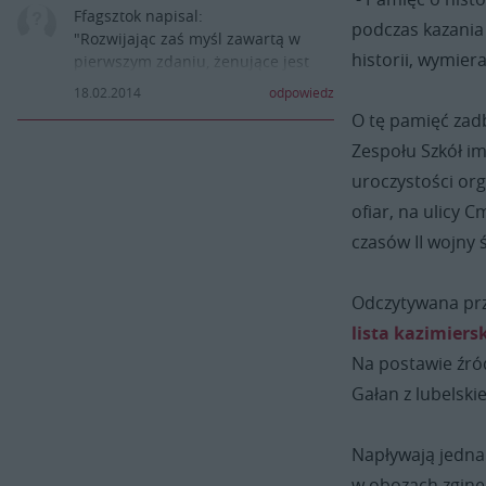
Ffagsztok napisal:
podczas kazania 
"Rozwijając zaś myśl zawartą w
historii, wymiera
pierwszym zdaniu, żenujące jest
czepianie się młodych ludzi za
18.02.2014
odpowiedz
drobną "wpadkę".
O tę pamięć zadb
Słowa uznania młodzi przyjaciele i
Zespołu Szkół im
nie zrażajcie się głupimi
komentarzami."
uroczystości org
Nie masz racji. Komentarze, o
ofiar, na ulicy 
których piszesz :"głupie" sa, jak
czasów II wojny
bardziej NA
MIEJSCU. FLAGOWI muszą być
uważni, bo gross uroczystości to
Odczytywana prz
właśnie Oni. Nie przypadkowo, do
lista kazimiers
tej ceremonii dobiera się osoby. Sa
to osoby wyjątkowe, osoby
Na postawie źród
zasługujace na szacunek co też
Gałan z lubelski
niniejszym wyrażam.
Napływają jedna
w obozach zginę