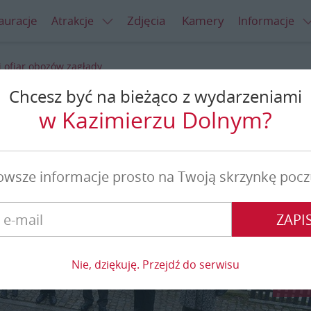
auracje
Zdjęcia
Kamery
Atrakcje
Informacje
 ofiar obozów zagłady
Chcesz być na bieżąco z wydarzeniami
r obozów zagłady
w Kazimierzu Dolnym?
owsze informacje prosto na Twoją skrzynkę pocz
ZAPIS
Nie, dziękuję. Przejdź do serwisu