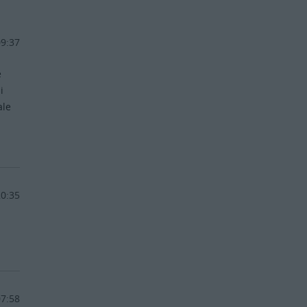
09:37
e
i
ale
20:35
07:58