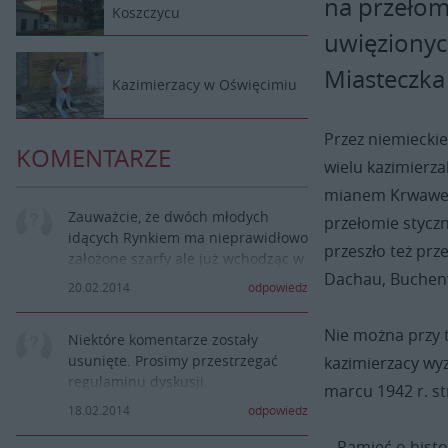
na przełomi
Koszczycu
uwięziony
Miasteczka 
Kazimierzacy w Oświęcimiu
Przez niemieckie
KOMENTARZE
wielu kazimierza
mianem Krwawej Ś
Zauważcie, że dwóch młodych
przełomie styczn
idących Rynkiem ma nieprawidłowo
przeszło też pr
założone szarfy ale już wchodząc w
Dachau, Buchenw
ulicę Cmentarną jeden ma szarfę
20.02.2014
odpowiedz
odwróconą czyli był ktoś czujny.
Dziewczę za to na mszy ma
Nie można przy t
Niektóre komentarze zostały
nieprawidłowo założoną szarfę ale
usunięte. Prosimy przestrzegać
kazimierzacy wy
wykazała się refleksem już na
regulaminu dyskusji.
Rynku i jako jedyna szarfę ma
marcu 1942 r. st
założoną prawidłowo.
18.02.2014
odpowiedz
- Pamięć o histo