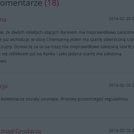
komentarze
(18)
yna
2014-02-20 
ie, że dwóch młodych idących Rynkiem ma nieprawidłowo założon
le już wchodząc w ulicę Cmentarną jeden ma szarfę odwróconą czyl
 czujny. Dziewczę za to na mszy ma nieprawidłowo założoną szarfę 
 się refleksem już na Rynku i jako jedyna szarfę ma założoną
owo.
cja
2014-02-18 
 komentarze zostały usunięte. Prosimy przestrzegać regulaminu
.
y znad Grodarza
2014-02-18 