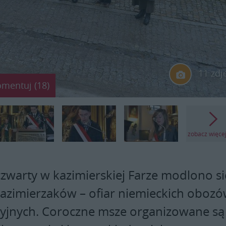
11 zdj
omentuj (18)
zobacz więce
czwarty w kazimierskiej Farze modlono si
 kazimierzaków – ofiar niemieckich oboz
yjnych. Coroczne msze organizowane są