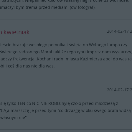
 patriotyzm. Niepamiec kolorow wlasnej flagi troche dziwic moze,
lumaczyl bym trema przed mediami (ow fotograf).
n kwietniak
2014-02-17 
eście brakuje wesołego pomnika i święta np.Wolnego lumpa czy
 świętego radosnego.Morał taki że tego typu imprez nam wystarczy,
adczy frekwencja .Kochani radni miasta Kazimierza apel do was ta
obili coś dla nas nie dla was.
2014-02-17 
 się tylko TEN co NIC NIE ROBI.Chylę czoło przed młodzieżą z
A,a marszczę je przed tymi "co drzazgę w oku swego brata widzą
 własnym nie"