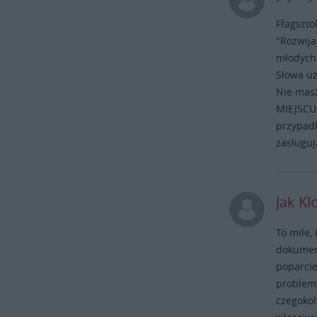
Ffagszto
"Rozwija
młodych 
Słowa uz
Nie masz
MIEJSCU.
przypadk
zasługuj
Jak Kl
To mile,
dokument
poparcie
problemy
czegokol