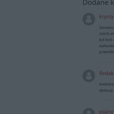
Dodane 
kryst
Zauważc
szarfy a
był ktoś
wykazała
prawidł
Redak
Niektóre
dyskusji
pijan