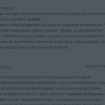
k napisal:
jąc zaś myśl zawartą w pierwszym zdaniu, żenujące jest czepianie 
ludzi za drobną "wpadkę".
nania młodzi przyjaciele i nie zrażajcie się głupimi komentarzami.
 racji. Komentarze, o których piszesz :"głupie" sa, jak bardziej NA
 FLAGOWI muszą być uważni, bo gross uroczystości to właśnie Oni
owo, do tej ceremonii dobiera się osoby. Sa to osoby wyjątkowe, o
ace na szacunek co też niniejszym wyrażam.
onnica
2014-02-18 
 iz na 3 tysiace mieszkancow 6 osob pamieta (plus fotograf -
alista wielkopomnego wydarzenia) i ciszy ze w komentarzach taki
 od kazimierzakow, zatem zapytam, a czemu was nie bylo? Jakies
 ortopedyczne czy cos z wasza pamiecia? Najlatwiej oddelegowac
wiek innych, nieprawdaz? Samamu zas osadzac po czasie, to jest