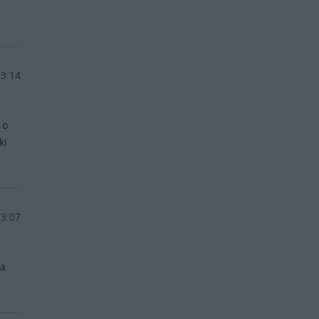
23:14
 o
ki
23:07
 a