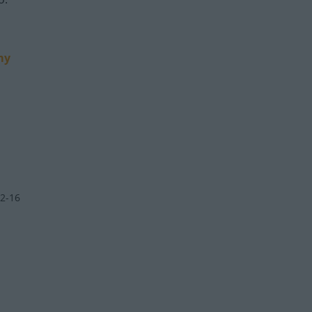
my
2-16