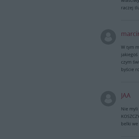
wlasciwy
raczej t
marci
W tym mi
jakiegoś
czym świ
byście r
JAA
Nie myli
KOSZCZYC
belki we