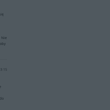
się
"
. Nie
soby
03:15
e
 do