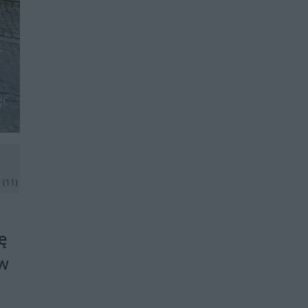
ęć
j
(11)
ę
ów