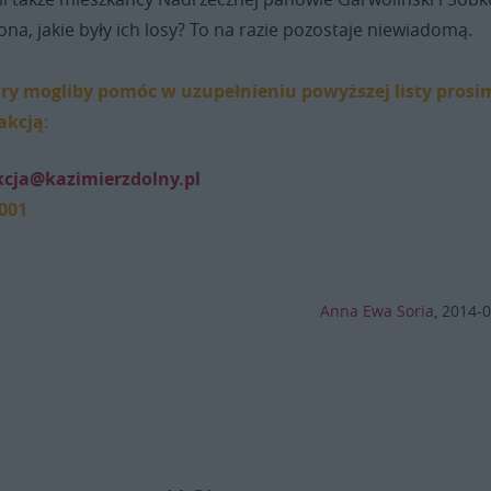
iona, jakie były ich losy? To na razie pozostaje niewiadomą.
óry mogliby pomóc w uzupełnieniu powyższej listy prosi
akcją:
kcja@kazimierzdolny.pl
-001
Anna Ewa Soria
,
2014-0