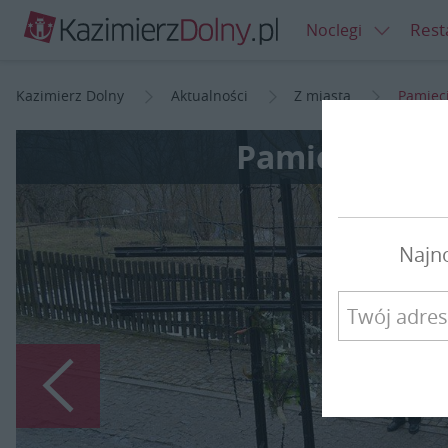
Rest
Noclegi
Kazimierz Dolny
Aktualności
Z miasta
Pamięci
Pamięci ofia
Najn
Poprzedni