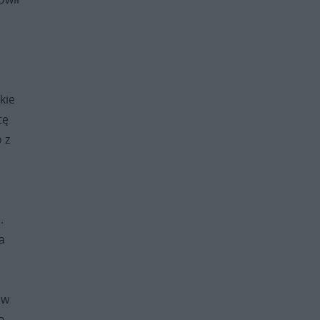
i
kie
tę
 z
.
a
ów
o.