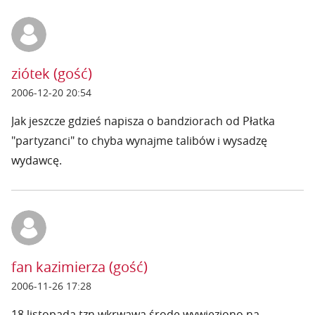
ziótek (gość)
2006-12-20 20:54
Jak jeszcze gdzieś napisza o bandziorach od Płatka
"partyzanci" to chyba wynajme talibów i wysadzę
wydawcę.
fan kazimierza (gość)
2006-11-26 17:28
18 listopada tzn wkrwawą środę wywieziono na