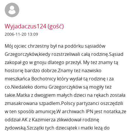
Wyjadaczus124 (gość)
2006-11-20 13:09
Mój ojciec chrzestny był na podórku sąsiadów
Grzegorczyków,kiedy rozstrzeliwali całą rodzinę.Sąsiad
zakopał go w gnoju dlatego przeżył. My też znamy tą
hostorię bardzo dobrze.Znamy też nazwisko
mieszkańca Bochotnicy który wydał tą rodzinę i za
co.Niedaleko domu Grzegorczyków są mogiły też
takie.Matka z dwojgiem małych dzieci na rękach została
zmasakrowana szpadlem.Polscy partyzanci oszczędzili
w ten sposób amunicję.W archiwach IPN jest notatka,że
oddział AK z Kazimierza zlikwidował rodzinę
żydowską.Szczątki tych dzieciątek i matki leżą do