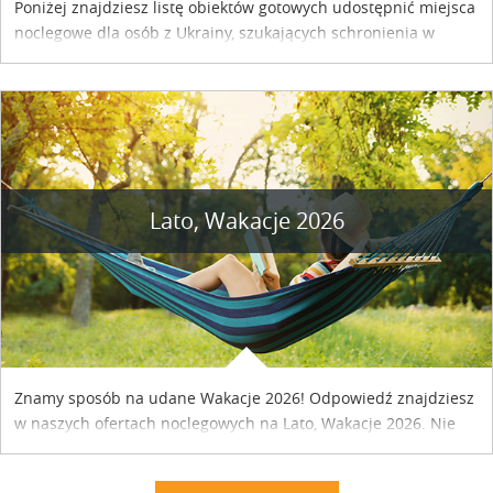
Poniżej znajdziesz listę obiektów gotowych udostępnić miejsca
noclegowe dla osób z Ukrainy, szukających schronienia w
naszym kraju. Skontaktuj się z właścicielem obiektu i uzgodnij
szczegóły....
Lato, Wakacje 2026
Znamy sposób na udane Wakacje 2026! Odpowiedź znajdziesz
w naszych ofertach noclegowych na Lato, Wakacje 2026. Nie
zwlekaj atrakcyjne noclegi czekają...