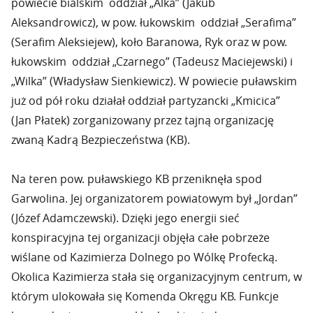
powiecie bialskim oddział „Alka” (Jakub
Aleksandrowicz), w pow. łukowskim oddział „Serafima”
(Serafim Aleksiejew), koło Baranowa, Ryk oraz w pow.
łukowskim oddział „Czarnego” (Tadeusz Maciejewski) i
„Wilka” (Władysław Sienkiewicz). W powiecie puławskim
już od pół roku działał oddział partyzancki „Kmicica”
(Jan Płatek) zorganizowany przez tajną organizację
zwaną Kadrą Bezpieczeństwa (KB).
Na teren pow. puławskiego KB przeniknęła spod
Garwolina. Jej organizatorem powiatowym był „Jordan”
(Józef Adamczewski). Dzięki jego energii sieć
konspiracyjna tej organizacji objęła całe pobrzeże
wiślane od Kazimierza Dolnego po Wólkę Profecką.
Okolica Kazimierza stała się organizacyjnym centrum, w
którym ulokowała się Komenda Okręgu KB. Funkcje