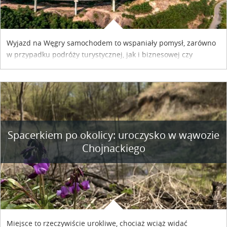
Wyjazd na Węgry samochodem to wspaniały pomysł, zarówno
w przypadku podróży turystycznej, jak i biznesowej czy
służbowej. Pamiętać tylko trzeba o wykupieniu winiety, co
można szybko i sprawnie zrobić online. Materiał powstał dzięki
współpracy reklamowej z Hungary Vignette.
Spacerkiem po okolicy: uroczysko w wąwozie
Chojnackiego
Miejsce to rzeczywiście urokliwe, chociaż wciąż widać