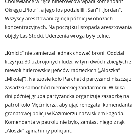
Cholewiance w ręce hitlerowców wpadł komendant
Okręgu „Piotr”, a jego los podzielili „San” i „Jordan”.
Wszyscy aresztowani zginęli później w obozach
koncentracyjnych. Na początku listopada aresztowania
objęły Las Stocki. Uderzenia wroga były celne.
„Kmicic” nie zamierzał jednak chować broni. Oddział
liczył już 30 uzbrojonych ludzi, w tym dwóch zbiegłych z
niewoli hitlerowskiej jeńców radzieckich („Aloszka” i
„Mikołaj”). Na szosie koło Parchatki partyzanci niszczą z
zasadzki samochód niemieckiej żandarmerii. W kilka
dni później grupa partyzancka organizuje zasadzkę na
patrol koło Męćmierza, aby ująć renegata komendanta
granatowej policji w Kazimierzu nazwiskiem Łagoda.
Komendanta w patrolu nie było, zamiast niego z rąk
„Aloszki” zginął inny policjant.