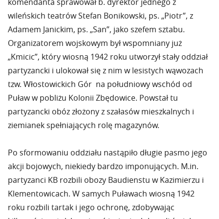
komendanta sprawował b. dyrektor jednego z
wileńskich teatrów Stefan Bonikowski, ps. „Piotr”, z
Adamem Janickim, ps. „San”, jako szefem sztabu.
Organizatorem wojskowym był wspomniany już
„Kmicic”, który wiosną 1942 roku utworzył stały oddział
partyzancki i ulokował się z nim w lesistych wąwozach
tzw. Włostowickich Gór na południowy wschód od
Puław w pobliżu Kolonii Zbędowice. Powstał tu
partyzancki obóz złożony z szałasów mieszkalnych i
ziemianek spełniających rolę magazynów.
Po sformowaniu oddziału nastąpiło długie pasmo jego
akcji bojowych, niekiedy bardzo imponujących. M.in.
partyzanci KB rozbili obozy Baudienstu w Kazimierzu i
Klementowicach. W samych Puławach wiosną 1942
roku rozbili tartak i jego ochronę, zdobywając