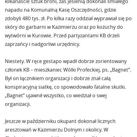
kilkanaście sztuk broni, zaś jesienią dokonali śmiałego
napadu na Komunalną Kasę Oszczędności, gdzie
zdobyli 480 tys. zł. Po kilka razy oddział wyprawiał się po
skóry do garbarni w Kazimierzu oraz po kożuchy do
wytwórni w Kurowie. Przed partyzantami KB drżeli
zaprzańcy i nadgorliwi urzędnicy.
Niestety. W ręce gestapo wpadł dobrze zorientowany
członek KB – mieszkaniec Wólki Profeckiej, ps. „Bagnet”.
Był on łącznikiem organizacji i dobrze znał całą
konspiracyjną siatkę, co spowodowało fatalne skutki.
„Bagnet” ujawnił wszystko, co wiedział o swej
organizacji.
Jeszcze w październiku okupant dokonał licznych
aresztowań w Kazimierzu Dolnym i okolicy. W