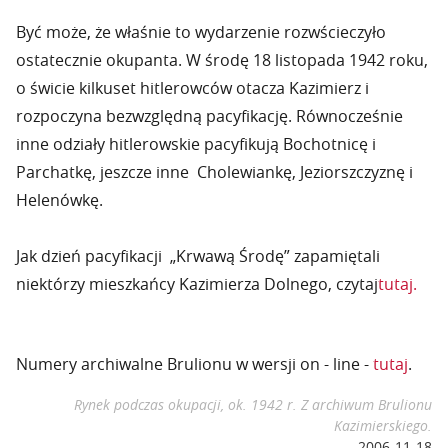
Być może, że właśnie to wydarzenie rozwścieczyło
ostatecznie okupanta. W środę 18 listopada 1942 roku,
o świcie kilkuset hitlerowców otacza Kazimierz i
rozpoczyna bezwzględną pacyfikację. Równocześnie
inne odziały hitlerowskie pacyfikują Bochotnicę i
Parchatkę, jeszcze inne Cholewiankę, Jeziorszczyznę i
Helenówkę.
Jak dzień pacyfikacji „Krwawą Środę” zapamiętali
niektórzy mieszkańcy Kazimierza Dolnego, czytaj
tutaj.
Numery archiwalne Brulionu w wersji on - line -
tutaj
.
Rynek podczas okupacji, ok. 1942 r. Z archiwum Brulionu
Kazimierskiego.
2006-11-18