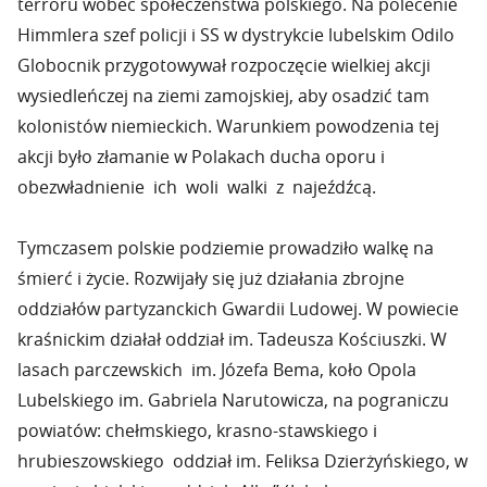
terroru wobec społeczeństwa polskiego. Na polecenie
Himmlera szef policji i SS w dystrykcie lubelskim Odilo
Globocnik przygotowywał rozpoczęcie wielkiej akcji
wysiedleńczej na ziemi zamojskiej, aby osadzić tam
kolonistów niemieckich. Warunkiem powodzenia tej
akcji było złamanie w Polakach ducha oporu i
obezwładnienie ich woli walki z najeźdźcą.
Tymczasem polskie podziemie prowadziło walkę na
śmierć i życie. Rozwijały się już działania zbrojne
oddziałów partyzanckich Gwardii Ludowej. W powiecie
kraśnickim działał oddział im. Tadeusza Kościuszki. W
lasach parczewskich im. Józefa Bema, koło Opola
Lubelskiego im. Gabriela Narutowicza, na pograniczu
powiatów: chełmskiego, krasno-stawskiego i
hrubieszowskiego oddział im. Feliksa Dzierżyńskiego, w