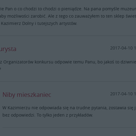
wie Pan o co chodzi to chodzi o pieniądze. Na pana pomyśle muze
aby możliwości zarobić. Ale z tego co zauważyłem to ten sklep świe
Kazimierz Dolny i tutejszych artystów.
urysta
2017-04-10 
 z Organizatorów konkursu odpowie temu Panu, bo jakoś to dziwni
?
Niby mieszkaniec
2017-04-10 
W Kazimierzu nie odpowiada się na trudne pytania, zostawia się 
bez odpowiedzi. To tylko jeden z przykładów.