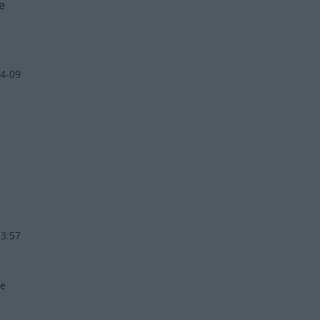
e
4-09
13:57
ie