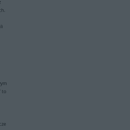
z
ch.
li
,
owym
 to
cze