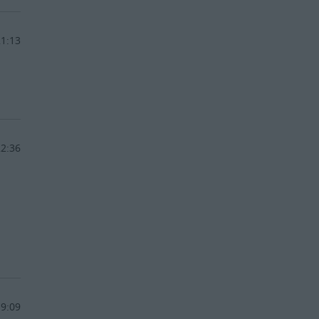
21:13
22:36
a
19:09