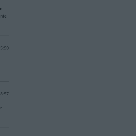
um
tnie
15:50
e
18:57
je