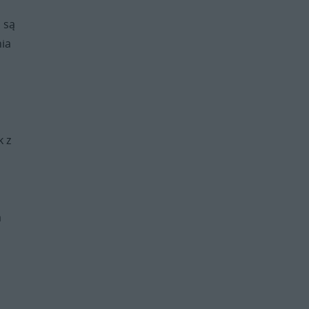
 są
nia
k z
a