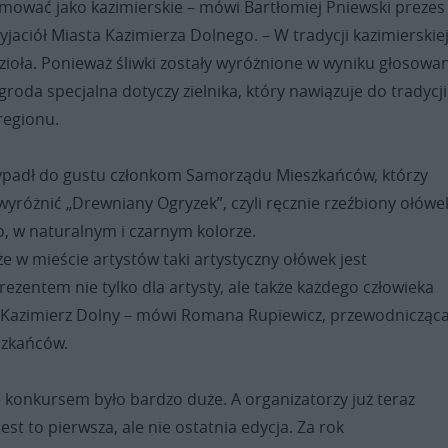
ować jako kazimierskie – mówi Bartłomiej Pniewski prezes
jaciół Miasta Kazimierza Dolnego. – W tradycji kazimierskiej
 zioła. Ponieważ śliwki zostały wyróżnione w wyniku głosowa
agroda specjalna dotyczy zielnika, który nawiązuje do tradycji
 regionu.
zypadł do gustu członkom Samorządu Mieszkańców, którzy
wyróżnić „Drewniany Ogryzek”, czyli ręcznie rzeźbiony ołówe
, w naturalnym i czarnym kolorze.
 że w mieście artystów taki artystyczny ołówek jest
ezentem nie tylko dla artysty, ale także każdego człowieka
Kazimierz Dolny – mówi Romana Rupiewicz, przewodnicząc
zkańców.
 konkursem było bardzo duże. A organizatorzy już teraz
est to pierwsza, ale nie ostatnia edycja. Za rok