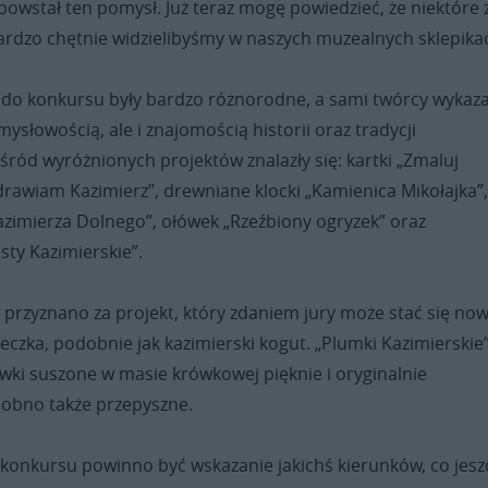
powstał ten pomysł. Już teraz mogę powiedzieć, że niektóre 
ardzo chętnie widzielibyśmy w naszych muzealnych sklepika
 do konkursu były bardzo różnorodne, a sami twórcy wykaza
mysłowością, ale i znajomością historii oraz tradycji
śród wyróżnionych projektów znalazły się: kartki „Zmaluj
rawiam Kazimierz”, drewniane klocki „Kamienica Mikołajka”
Kazimierza Dolnego”, ołówek „Rzeźbiony ogryzek” oraz
ty Kazimierskie”.
przyznano za projekt, który zdaniem jury może stać się n
zka, podobnie jak kazimierski kogut. „Plumki Kazimierskie”
liwki suszone w masie krówkowej pięknie i oryginalnie
obno także przepyszne.
 konkursu powinno być wskazanie jakichś kierunków, co jesz