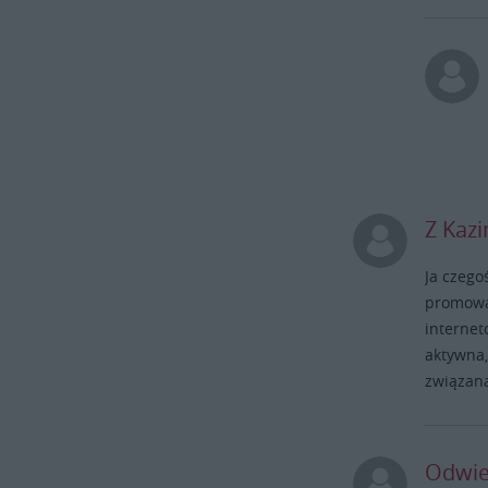
Z Kaz
Ja czego
promować
internet
aktywna,
związan
Odwie