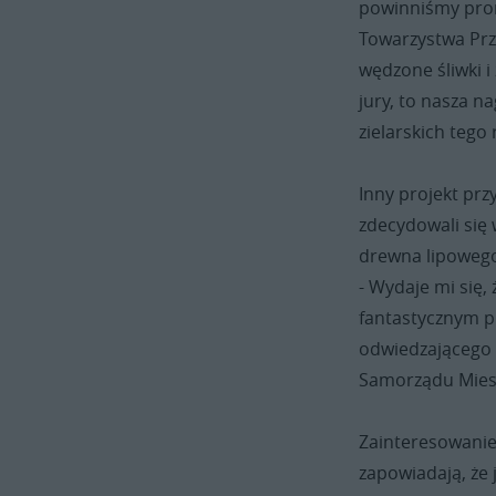
powinniśmy prom
Towarzystwa Przy
wędzone śliwki i
jury, to nasza n
zielarskich tego
Inny projekt pr
zdecydowali się 
drewna lipowego
- Wydaje mi się,
fantastycznym pr
odwiedzającego 
Samorządu Mies
Zainteresowanie
zapowiadają, że j