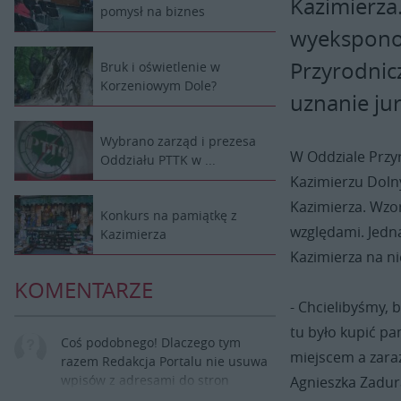
Kazimierza
pomysł na biznes
wyekspono
Przyrodnic
Bruk i oświetlenie w
Korzeniowym Dole?
uznanie ju
Wybrano zarząd i prezesa
W Oddziale Prz
Oddziału PTTK w ...
Kazimierzu Doln
Kazimierza. Wzo
Konkurs na pamiątkę z
względami. Jedn
Kazimierza
Kazimierza na ni
KOMENTARZE
- Chcielibyśmy, 
tu było kupić pam
Coś podobnego! Dlaczego tym
miejscem a zar
razem Redakcja Portalu nie usuwa
wpisów z adresami do stron
Agnieszka Zadur
internetowych??? Zmieniliście