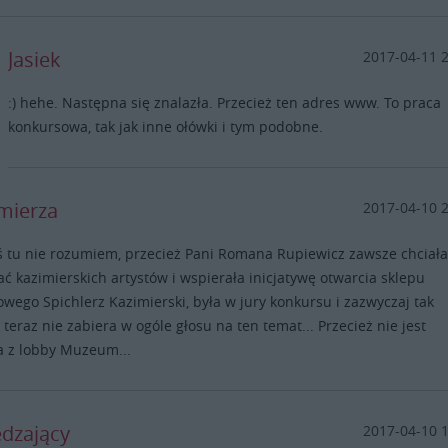
Jasiek
2017-04-11 
:) hehe. Następna się znalazła. Przecież ten adres www. To praca
konkursowa, tak jak inne ołówki i tym podobne.
imierza
2017-04-10 
ś tu nie rozumiem, przecież Pani Romana Rupiewicz zawsze chciał
 kazimierskich artystów i wspierała inicjatywę otwarcia sklepu
owego Spichlerz Kazimierski, była w jury konkursu i zazwyczaj tak
 teraz nie zabiera w ogóle głosu na ten temat... Przecież nie jest
a z lobby Muzeum...
dzający
2017-04-10 