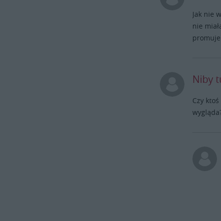
Jak nie 
nie miał
promuje 
Niby t
Czy ktoś
wygląda