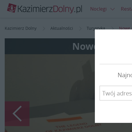
Rest
Noclegi
Kazimierz Dolny
Aktualności
Turystyka
Nowe p
Nowe pamiąt
Najn
Poprzedni