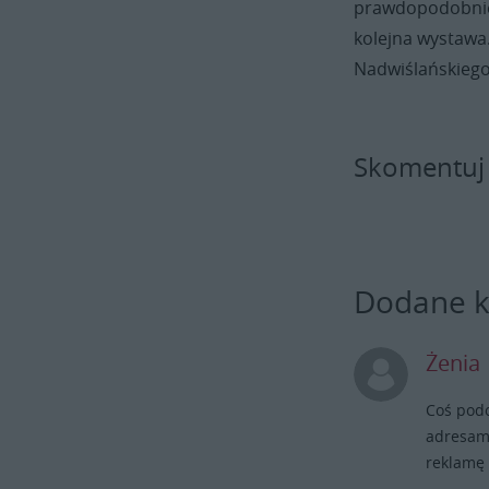
prawdopodobnie 
kolejna wystawa
Nadwiślańskiego
Skomentuj
Dodane 
Żenia
Coś pod
adresami
reklamę 