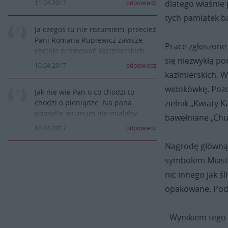
dlatego właśnie 
11.04.2017
odpowiedz
regulamin? Facet robi sobie
tych pamiątek b
reklamę i nikomu to nie
Ja czegoś tu nie rozumiem, przecież
przeszkadza? Trochę konsewkencji!
Pani Romana Rupiewicz zawsze
Prace zgłoszone
chciała promować kazimierskich
się niezwykłą po
artystów i wspierała inicjatywę
10.04.2017
odpowiedz
otwarcia sklepu internetowego
kazimierskich. W
Spichlerz Kazimierski, była w jury
widokówkę. Pozd
Jak nie wie Pan o co chodzi to
konkursu i zazwyczaj tak aktywna,
zielnik „Kwiaty 
chodzi o pieniądze. Na pana
teraz nie zabiera w ogóle głosu na
pomyśle muzeum nie miałaby
ten temat... Przecież nie jest
bawełniane „Chus
możliwości zarobić. Ale z tego co
związana z lobby Muzeum...
10.04.2017
odpowiedz
zauważyłem to ten sklep świetnie
Nagrodę główną 
promuje Kazimierz Dolny i
tutejszych artystów.
symbolem Miastec
nic innego jak ś
opakowane. Pod
- Wynikiem tego