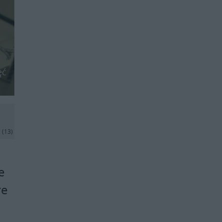
ęć
j
(13)
e
re