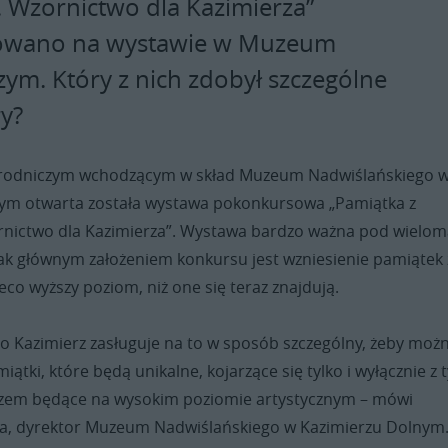
. Wzornictwo dla Kazimierza”
wano na wystawie w Muzeum
zym. Który z nich zdobył szczególne
ry?
yrodniczym wchodzącym w skład Muzeum Nadwiślańskiego 
ym otwarta została wystawa pokonkursowa „Pamiątka z
rnictwo dla Kazimierza”. Wystawa bardzo ważna pod wielo
ak głównym założeniem konkursu jest wzniesienie pamiątek 
eco wyższy poziom, niż one się teraz znajdują.
bo Kazimierz zasługuje na to w sposób szczególny, żeby moż
iątki, które będą unikalne, kojarzące się tylko i wyłącznie z
azem będące na wysokim poziomie artystycznym – mówi
a, dyrektor Muzeum Nadwiślańskiego w Kazimierzu Dolnym. 