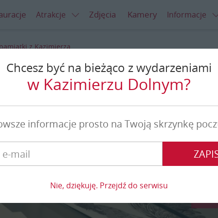
auracje
Zdjęcia
Kamery
Atrakcje
Informacje
amiątki z Kazimierza
Chcesz być na bieżąco z wydarzeniami
ki z Kazimierza
w Kazimierzu Dolnym?
owsze informacje prosto na Twoją skrzynkę pocz
ZAPIS
Nie, dziękuję. Przejdź do serwisu