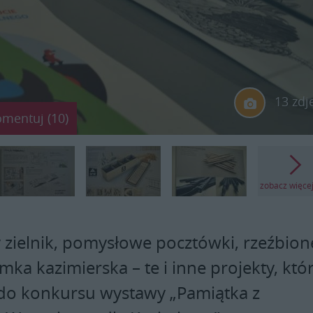
13 zdj
omentuj (10)
zobacz więce
 zielnik, pomysłowe pocztówki, rzeźbion
mka kazimierska – te i inne projekty, któ
do konkursu wystawy „Pamiątka z