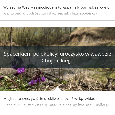
Wyjazd na Węgry samochodem to wspaniały pomysł, zarówno
w przypadku podróży turystycznej, jak i biznesowej czy
służbowej. Pamiętać tylko trzeba o wykupieniu winiety, co
można szybko i sprawnie zrobić online. Materiał powstał dzięki
współpracy reklamowej z Hungary Vignette.
Spacerkiem po okolicy: uroczysko w wąwozie
Chojnackiego
Miejsce to rzeczywiście urokliwe, chociaż wciąż widać
niezaleczone jeszcze rany: podcięte skarpy lessowe, pustka po
nielegalnie wyciętych drzewach, bajorko po dawnym stawie