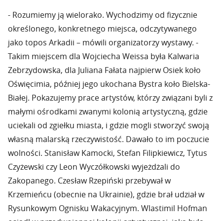
- Rozumiemy ją wielorako. Wychodzimy od fizycznie
określonego, konkretnego miejsca, odczytywanego
jako topos Arkadii – mówili organizatorzy wystawy. -
Takim miejscem dla Wojciecha Weissa była Kalwaria
Zebrzydowska, dla Juliana Fałata najpierw Osiek koło
Oświęcimia, później jego ukochana Bystra koło Bielska-
Białej. Pokazujemy prace artystów, którzy związani byli z
małymi ośrodkami zwanymi kolonią artystyczną, gdzie
uciekali od zgiełku miasta, i gdzie mogli stworzyć swoją
własną malarską rzeczywistość. Dawało to im poczucie
wolności. Stanisław Kamocki, Stefan Filipkiewicz, Tytus
Czyżewski czy Leon Wyczółkowski wyjeżdżali do
Zakopanego. Czesław Rzepiński przebywał w
Krzemieńcu (obecnie na Ukrainie), gdzie brał udział w
Rysunkowym Ognisku Wakacyjnym. Wlastimil Hofman