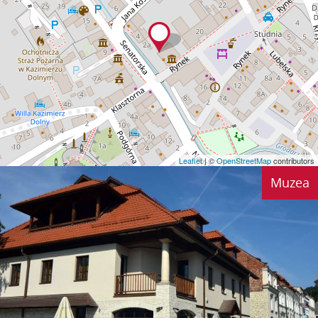
Leaflet
| ©
OpenStreetMap
contributors
Muzea