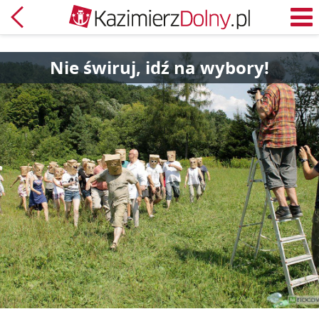
Powrót
M
Nie świruj, idź na wybory!