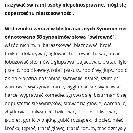
nazywać świrami osoby niepełnosprawne, mógł się
dopatrzeć tu niestosowności.
W słowniku wyrazów bliskoznacznych Synonim.net
odnotowano 58 synonimów słowa "świrować",
wśród nich m.in. baraszkować, błaznować, broić,
brykać, dokazywać, figlować, harcować, hasać, hulać,
łobuzować się, mówić głupstwa, pajacować, płatać figle,
psocić, robić kawały, robić psikusy, robić wygłupy, robić
z siebie błazna, rozrabiać, swawolić, szaleć, szumieć,
wariować, wyczyniać harce, wygłupiać się, wyprawiać
harce, wyprawiać komedie, zgrywać się, bisurmanić się,
dopuszczać się wybryków, stawać na głowie, warcholić,
zbytkować, bałwanieć, bzikować, durnieć, fiksować,
głupieć, gonić w piętkę, gubić rozsądek, idiocieć, mieć
kręćka, tępieć, tracić głowę, tracić rozum, tracić zmysły,