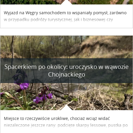
Wyjazd na Węgry samochodem to wspaniały pomysł, zarówno
w przypadku podróży turystycznej, jak i biznesowej czy
służbowej. Pamiętać tylko trzeba o wykupieniu winiety, co
można szybko i sprawnie zrobić online. Materiał powstał dzięki
współpracy reklamowej z Hungary Vignette.
Spacerkiem po okolicy: uroczysko w wąwozie
Chojnackiego
Miejsce to rzeczywiście urokliwe, chociaż wciąż widać
niezaleczone jeszcze rany: podcięte skarpy lessowe, pustka po
nielegalnie wyciętych drzewach, bajorko po dawnym stawie