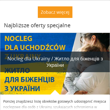
rybnym. Miały tu stać trzy nielegalnie postawione drewniane
dacze. Nie stoją. A natura powoli dochodzi do siebie.
Zobacz więcej
Najbliższe oferty specjalne
Nocleg dla Ukrainy / Житло для бiженцiв з
України
Poniżej znajdziesz listę obiektów gotowych udostępnić miejsca
noclegowe dla osób z Ukrainy, szukających schronienia w