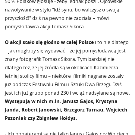
50 % Polaków głosuje - żeby jednak poszli. Ojcowskie
nawoływanie w stylu "Idź synu, bo walczysz o swoją
przyszłość!" dziś na pewno nie zadziała – mówi
pomysłodawca akcji Tomasz Sikora.
O akcji stało się głośno w całej Polsce
i to nie dlatego
– jak mogłoby się wydawać – że jej pomysłodawcą jest
znany fotografik Tomasz Sikora. Tym bardziej nie
dlatego też, że jej źródła są w okolicach Kazimierza –
letniej stolicy filmu – niektóre filmiki nagrane zostały
już podczas Festiwalu Filmu i Sztuki Dwa Brzegi. Dziś
jest ich już grubo ponad 230 i wciąż nadsyłane są nowe.
Występują w nich m.in. Janusz Gajos, Krystyna
Janda, Robert Janowski, Grzegorz Turnau, Wojciech
Pszoniak czy Zbigniew Hołdys.
- Ich bohaterami są nie tylko Janusz Gajos czy Wojciech