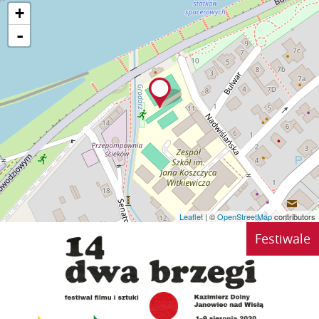
+
-
Leaflet
| ©
OpenStreetMap
contributors
Festiwale