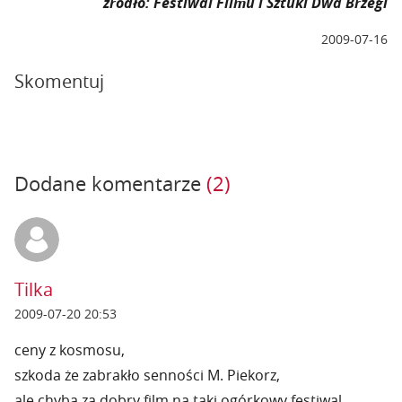
źródło: Festiwal Filmu i Sztuki Dwa Brzegi
2009-07-16
Skomentuj
Dodane komentarze
(2)
Tilka
2009-07-20 20:53
ceny z kosmosu,
szkoda że zabrakło senności M. Piekorz,
ale chyba za dobry film na taki ogórkowy festiwal,