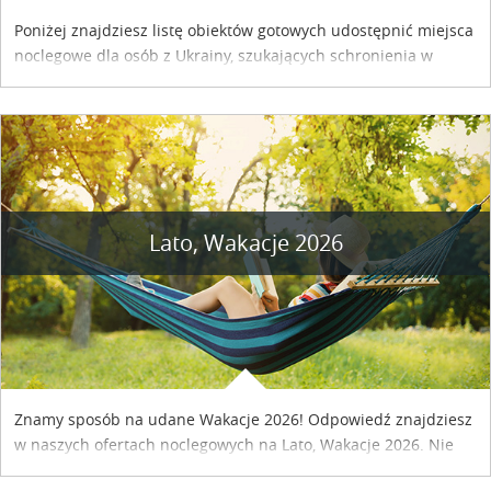
Poniżej znajdziesz listę obiektów gotowych udostępnić miejsca
noclegowe dla osób z Ukrainy, szukających schronienia w
naszym kraju. Skontaktuj się z właścicielem obiektu i uzgodnij
szczegóły....
Lato, Wakacje 2026
Znamy sposób na udane Wakacje 2026! Odpowiedź znajdziesz
w naszych ofertach noclegowych na Lato, Wakacje 2026. Nie
zwlekaj atrakcyjne noclegi czekają...