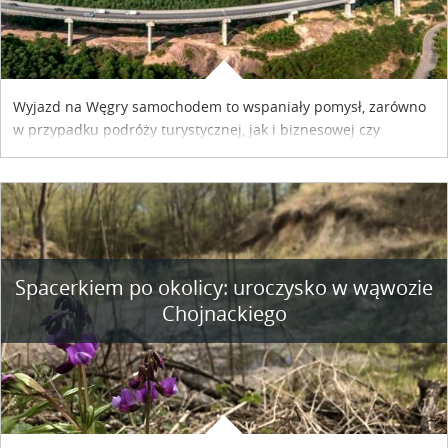
Wyjazd na Węgry samochodem to wspaniały pomysł, zarówno
w przypadku podróży turystycznej, jak i biznesowej czy
służbowej. Pamiętać tylko trzeba o wykupieniu winiety, co
można szybko i sprawnie zrobić online. Materiał powstał dzięki
współpracy reklamowej z Hungary Vignette.
Spacerkiem po okolicy: uroczysko w wąwozie
Chojnackiego