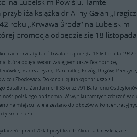
ci na Lubelskim Powiślu. Tamte
przybliża książka dr Aliny Gałan „Tragic
942 roku „Krwawa Środa” na Lubelskim
tórej promocja odbędzie się 18 listopada
kolicach przez tydzień trwała rozpoczęta 18 listopada 1942 r
jna, która objęła swoim zasięgiem także Bochotnicę,
lenówkę, Jeziorszczyznę, Parchatkę, Pożóg, Rogów, Rzeczycę
wice i Zbędowice. Dokonali jej funkcjonariusze z I
 Batalionu Żandarmerii SS oraz 791 Batalionu Ostlegionó
łalność polskiego podziemia. W wyniku tamtych zdarzeń wiel
o na miejscu, wiele zesłano do obozów w koncentracyjnyc
 tylko nieliczni.
ydarzeń sprzed 70 lat przybliża dr Alina Gałan w książce