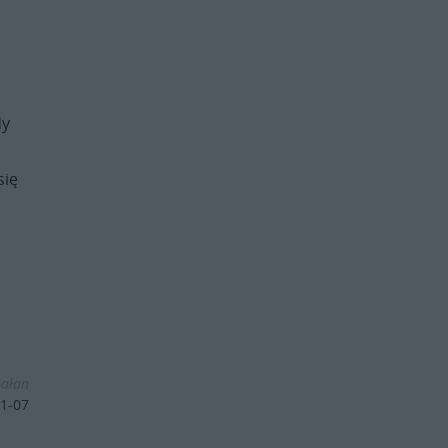
dy
się
Gałan
1-07