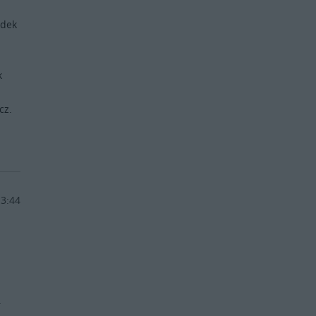
idek
k
cz.
13:44
.