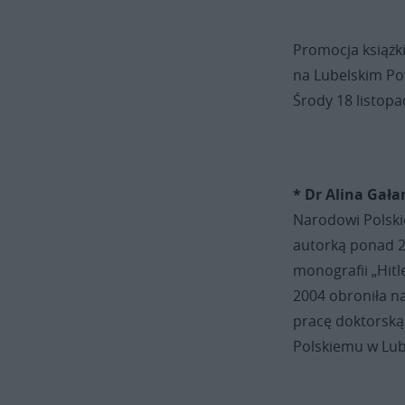
Promocja książki
na Lubelskim Po
Środy 18 listopa
* Dr Alina Gała
Narodowi Polskie
autorką ponad 20
monografii „Hitl
2004 obroniła n
pracę doktorską
Polskiemu w Lubl