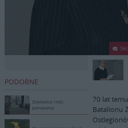
Sk
PODOBNE
70 lat tem
Zbędowice 1942:
Batalionu 
pamiętamy!
Ostlegionów