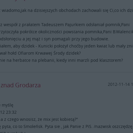
ż wiadomo,jak na dzisiejszych obchodach zachowali się Ci,co ich dz
z wespół z prałatem Tadeuszem Pajurkiem odsłaniał pomnik,Pani
zytoczyła pokrótce okoliczności powstania pomnika,Pani B.Walenci
odsłonięciu a jej mąż i syn pomagali przy jego budowie.
iałem, aby dzidek - Kunicki położył choćby jeden kwiat lub mały zni
wał hołd Ofiarom Krwawej Środy dzidek?
nie na herbatce na plebanii, kiedy inni marzli pod klasztorem?
y znad Grodarza
2012-11-14 
e myślę
12 23:32
 a z czego wnosisz, że mix jest kobietą?"
ę pyta, co to Smoleńsk. Pyta sie , jak Panie z PiS. /nazwisk oszczędzę