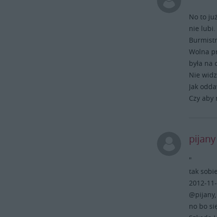
No to ju
nie lubi.
Burmistr
Wolna pr
była na 
Nie widz
Jak odda
Czy aby 
pijan
"
tak sobi
2012-11-
@pijany,
no bo si