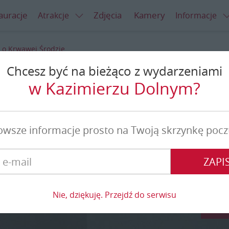
auracje
Zdjęcia
Kamery
Atrakcje
Informacje
 o Krwawej Środzie
Chcesz być na bieżąco z wydarzeniami
rwawej Środzie
w Kazimierzu Dolnym?
owsze informacje prosto na Twoją skrzynkę pocz
ZAPIS
Nie, dziękuję. Przejdź do serwisu