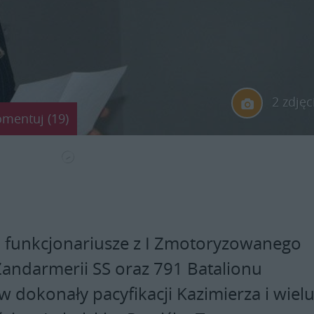
2 zdjęc
omentuj (19)
u funkcjonariusze z I Zmotoryzowanego
Żandarmerii SS oraz 791 Batalionu
 dokonały pacyfikacji Kazimierza i wiel