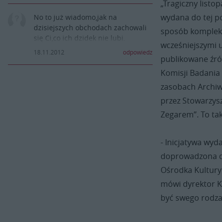
„Tragiczny listo
wydana do tej p
No to już wiadomo,jak na
dzisiejszych obchodach zachowali
sposób komplekso
się Ci,co ich dzidek nie lubi.
wcześniejszymi 
Burmistrz wespół z prałatem
18.11.2012
odpowiedz
publikowane źró
Tadeuszem Pajurkiem odsłaniał
pomnik,Pani Wolna przytoczyła
Komisji Badania
pokrótce okoliczności powstania
zasobach Archi
pomnika,Pani B.Walencik była na
przez Stowarzys
odsłonięciu a jej mąż i syn
pomagali przy jego budowie.
Zegarem”. To tak
Nie widziałem, aby dzidek - Kunicki
położył choćby jeden kwiat lub
- Inicjatywa wyda
mały znicz.
Jak oddawał hołd Ofiarom Krwawej
doprowadzona do 
Środy dzidek?
Ośrodka Kultury 
Czy aby nie na herbatce na
mówi dyrektor K
plebanii, kiedy inni marzli pod
klasztorem?
być swego rodza