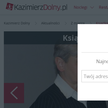
Rest
Noclegi
Kazimierz Dolny
Aktualności
Z miasta
Książka
Książka o K
Najn
Poprzedni