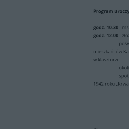
Program uroczys
godz. 10.30
- ms
godz. 12.00
- zł
- poświęcenie
mieszkańców Kaz
w klasztorze
- okoliczno
- spotkanie z 
1942 roku „Krwa