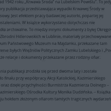
pad 1942 roku „Krwawa Środa” na Lubelskim Powiślu”. To jed
ory publikacja przedstawiająca wypadki Krwawej Środy w
wy. Jest efektem pracy badawczej autorki, popartej jej
ustaleniami. W książce wykorzystano dotychczas nie
dła archiwalne. To między innymi dokumenty z byłej Okręgo
 Zbrodni Hitlerowskich w Lublinie, materiały przechowywan
wum Państwowego Muzeum na Majdanku, przekazane tam
zenie byłych Więźniów Politycznych Zamku Lubelskiego i „Po
że relacje i dokumenty przekazane przez rodziny ofiar.
nia publikacji zrodziła się przed dwoma laty i została
finału przy współpracy Akcji Katolickiej, Kazimierskiego
oraz dzięki przychylności Burmistrza Kazimierza Dolnego –
azimierskiego Ośrodka Kultury Monika Dudzińska. – Książk
ju hołdem złożonym ofiarom tamtych tragicznych wydarzeń