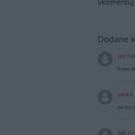
Skomentuj
Dodane 
też ta
Brawo @t
janka
Bardzo p
tak so