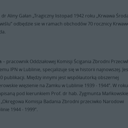
 dr Aliny Gałan „Tragiczny listopad 1942 roku „Krwawa Środ
wiślu” odbędzie sie w ramach obchodów 70 rocznicy Krwaw
da.
n
– pracownik Oddziałowej Komisji Ścigania Zbrodni Przeciw
mu IPN w Lublinie, specjalizuje się w historii najnowszej. Jes
 publikacji. Między innymi jest współautorką obszernej
erowskie więzienie na Zamku w Lublinie 1939 - 1944”. W rok
apisaną pod kierunkiem Prof. dr hab. Zygmunta Mańkowski
 „Okręgowa Komisja Badania Zbrodni przeciwko Narodowi
inie 1944 - 1999”.