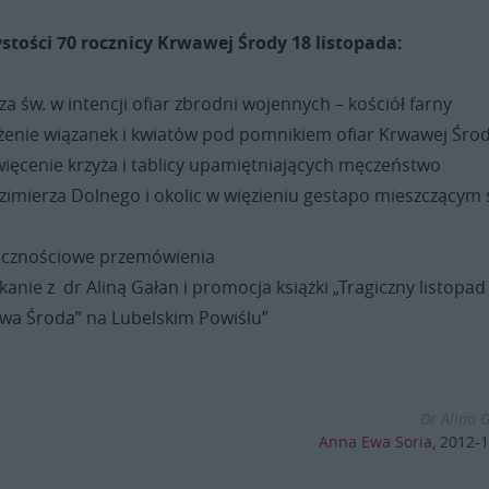
tości 70 rocznicy Krwawej Środy 18 listopada:
za św. w intencji ofiar zbrodni wojennych – kościół farny
ożenie wiązanek i kwiatów pod pomnikiem ofiar Krwawej Śro
 krzyża i tablicy upamiętniających męczeństwo
imierza Dolnego i okolic w więzieniu gestapo mieszczącym 
ściowe przemówienia
dr Aliną Gałan i promocja książki „Tragiczny listopad
wa Środa” na Lubelskim Powiślu”
Dr Alina 
Anna Ewa Soria
,
2012-1