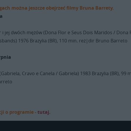
ach można jeszcze obejrzeć filmy Bruna Barrety.
ia
 i jej dwóch mężów (Dona Flor e Seus Dois Maridos / Dona 
bands) 1976 Brazylia (BR), 110 min. reż|dir Bruno Barreto
rpnia
Gabriela, Cravo e Canela / Gabriela) 1983 Brazylia (BR), 99 m
arreto
ji o programie -
tutaj.