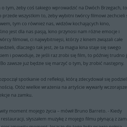
m o tym, żeby coś takiego wprowadzić na Dwóch Brzegach, t
przede wszystkim to, żeby wybitni twórcy filmowi zechcieli 
stwem, tym co również nas, widzów kochających kino,
Kino jest dla nas pasją, kino przynosi nam różne emocje i
órcy filmowi, ci najwybitniejsi, którzy z kinem związali całe
edzieli, dlaczego tak jest, że ta magia kina staje się swego
em i powoduje, że jeśli raz zrobi się film, to później trudno 
 Bo zawsze już będzie się marzyć o tym, by zrobić następny.
zpoczął spotkanie od refleksji, którą zdecydował się podzieli
nością. Otóż wielkie wrażenia na artyście wywarły wczorajsz
jekcje na zamku.
owity moment mojego życia – mówił Bruno Barreto. - Kiedy
 restauracji, słyszałem muzykę z mojego filmu płynącą z zam
 niesamowity moment. Jeszcze do tego była prawie pełnia