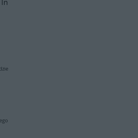
 In
.
dzie
tego