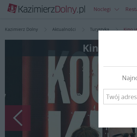
Rest
Noclegi
Kazimierz Dolny
Aktualności
Turystyka
Kino j
Kino jak na
Najn
Poprzedni