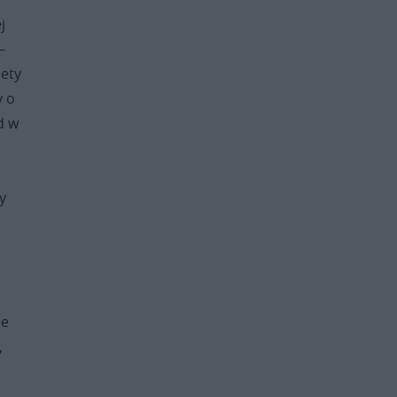
j
–
iety
y o
d w
y
ie
,