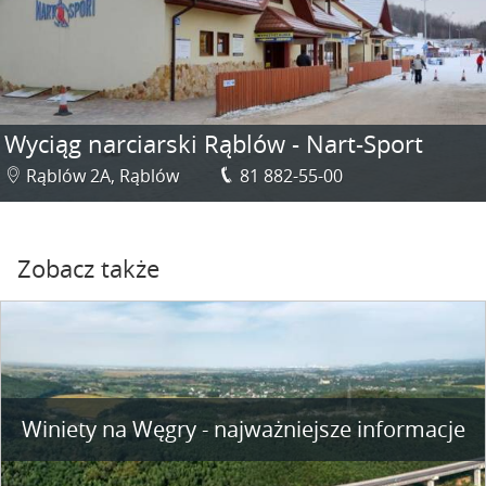
Wyciąg narciarski Rąblów - Nart-Sport
Rąblów 2A, Rąblów
81 882-55-00
Zobacz także
Winiety na Węgry - najważniejsze informacje