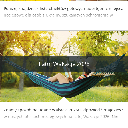
Poniżej znajdziesz listę obiektów gotowych udostępnić miejsca
noclegowe dla osób z Ukrainy, szukających schronienia w
naszym kraju. Skontaktuj się z właścicielem obiektu i uzgodnij
szczegóły....
Lato, Wakacje 2026
Znamy sposób na udane Wakacje 2026! Odpowiedź znajdziesz
w naszych ofertach noclegowych na Lato, Wakacje 2026. Nie
zwlekaj atrakcyjne noclegi czekają...