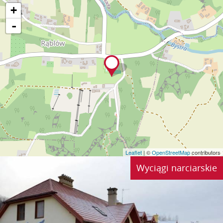
+
-
Leaflet
| ©
OpenStreetMap
contributors
Wyciągi narciarskie