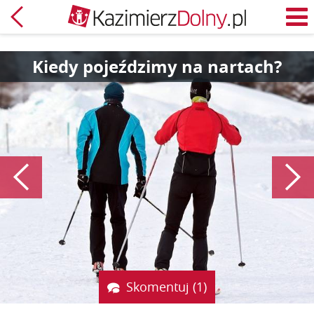
Powrót
M
Kiedy pojeździmy na nartach?
Poprzedni
Skomentuj (1)