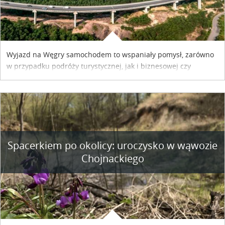
Wyjazd na Węgry samochodem to wspaniały pomysł, zarówno
w przypadku podróży turystycznej, jak i biznesowej czy
służbowej. Pamiętać tylko trzeba o wykupieniu winiety, co
można szybko i sprawnie zrobić online. Materiał powstał dzięki
współpracy reklamowej z Hungary Vignette.
Spacerkiem po okolicy: uroczysko w wąwozie
Chojnackiego