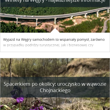
Wyjazd na Węgry samochodem to wspaniały pomysł, zarówno
w przypadku podróży turystycznej, jak i biznesowej czy
służbowej. Pamiętać tylko trzeba o wykupieniu winiety, co
można szybko i sprawnie zrobić online. Materiał powstał dzięki
współpracy reklamowej z Hungary Vignette.
Spacerkiem po okolicy: uroczysko w wąwozie
Chojnackiego