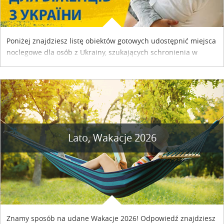
Poniżej znajdziesz listę obiektów gotowych udostępnić miejsca
noclegowe dla osób z Ukrainy, szukających schronienia w
naszym kraju. Skontaktuj się z właścicielem obiektu i uzgodnij
szczegóły....
Lato, Wakacje 2026
Znamy sposób na udane Wakacje 2026! Odpowiedź znajdziesz