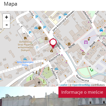
Mapa
+
-
Leaflet
| ©
OpenStreetMap
contributors
Informacje o mieście