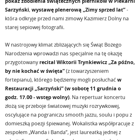
pokaz zdobienia świątecznych pierników w Piekarni
Sarzyński
,
wystawę plenerową „Zimy sprzed lat”
-
która odkryje przed nami zimowy Kazimierz Dolny na
starej sepiowej fotografii.
W nastrojowy klimat zbliżających się Świąt Bożego
Narodzenia wprowadzi nas specjalnie na tę okazję
przygotowany
recital Wiktorii Trynkiewicz „Za późno,
by nie kochać w święta”
(z towarzyszeniem
fortepianu), którego będziemy mogli posłuchać
w
Restauracji „Sarzyński” (w sobotę 11 grudnia o
godz. 17.00 - wstęp wolny)
. Na repertuar koncertu
złożą się przeboje światowej muzyki rozrywkowej,
oscylujące na pograniczu smooth jazzu, soulu i popu z
domieszką poezji śpiewanej. Wokalistka współpracuje z
zespołem „Wanda i Banda”, jest laureatką jednej z