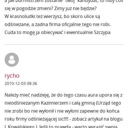
a jak burmistrzem zostanie "twój" kandydat, to niby coś
się w pogodzie zmieni? Zimy już nie będzie?
W krasnoludki też wierzysz, bo skoro ulice są
odśnieżane, a żadna firma oficjalnie tego nie robi.
Cuda to mogę ja obiecywać i ewentualnie Szczypa
rycho
2010-12-03 08:36
Należy mieć nadzieję, że do tego czasu aura upora się z
nieodśnieżanym Kazimierzem i całą gminą (Urząd tego
nie zrobi bo nie wyłonił i nie wyłoni zapewne do końca
roku firmy odśnieżającej sic!!!! - zobacz artykuł na blogu
J. Kowalskiego ). Jeśli to prawda - warto wyrazić swoją