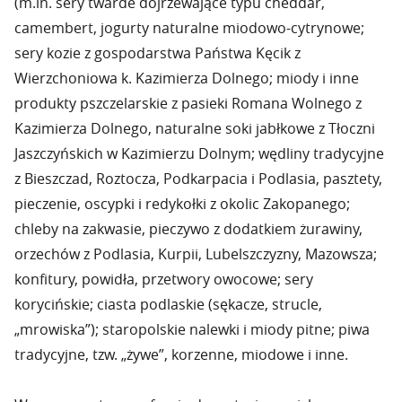
(m.in. sery twarde dojrzewające typu cheddar,
camembert, jogurty naturalne miodowo-cytrynowe;
sery kozie z gospodarstwa Państwa Kęcik z
Wierzchoniowa k. Kazimierza Dolnego; miody i inne
produkty pszczelarskie z pasieki Romana Wolnego z
Kazimierza Dolnego, naturalne soki jabłkowe z Tłoczni
Jaszczyńskich w Kazimierzu Dolnym; wędliny tradycyjne
z Bieszczad, Roztocza, Podkarpacia i Podlasia, pasztety,
pieczenie, oscypki i redykołki z okolic Zakopanego;
chleby na zakwasie, pieczywo z dodatkiem żurawiny,
orzechów z Podlasia, Kurpii, Lubelszczyzny, Mazowsza;
konfitury, powidła, przetwory owocowe; sery
korycińskie; ciasta podlaskie (sękacze, strucle,
„mrowiska”); staropolskie nalewki i miody pitne; piwa
tradycyjne, tzw. „żywe”, korzenne, miodowe i inne.