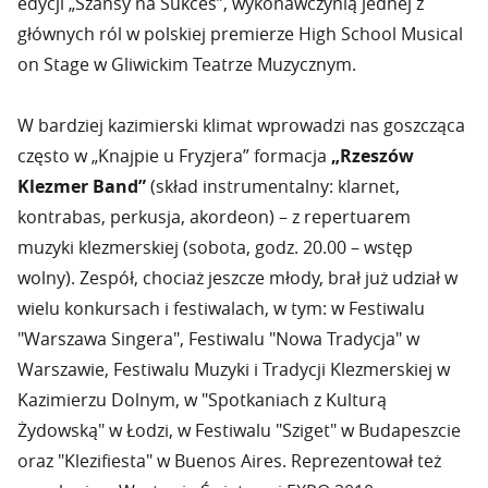
edycji „Szansy na Sukces”, wykonawczynią jednej z
głównych ról w polskiej premierze High School Musical
on Stage w Gliwickim Teatrze Muzycznym.
W bardziej kazimierski klimat wprowadzi nas goszcząca
często w „Knajpie u Fryzjera” formacja
„Rzeszów
Klezmer Band”
(skład instrumentalny: klarnet,
kontrabas, perkusja, akordeon) – z repertuarem
muzyki klezmerskiej (sobota, godz. 20.00 – wstęp
wolny). Zespół, chociaż jeszcze młody, brał już udział w
wielu konkursach i festiwalach, w tym: w Festiwalu
"Warszawa Singera", Festiwalu "Nowa Tradycja" w
Warszawie, Festiwalu Muzyki i Tradycji Klezmerskiej w
Kazimierzu Dolnym, w "Spotkaniach z Kulturą
Żydowską" w Łodzi, w Festiwalu "Sziget" w Budapeszcie
oraz "Klezifiesta" w Buenos Aires. Reprezentował też