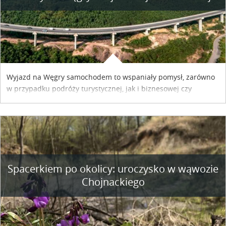
Wyjazd na Węgry samochodem to wspaniały pomysł, zarówno
w przypadku podróży turystycznej, jak i biznesowej czy
służbowej. Pamiętać tylko trzeba o wykupieniu winiety, co
można szybko i sprawnie zrobić online. Materiał powstał dzięki
współpracy reklamowej z Hungary Vignette.
Spacerkiem po okolicy: uroczysko w wąwozie
Chojnackiego