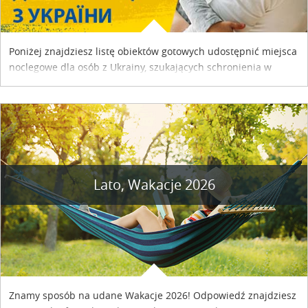
Poniżej znajdziesz listę obiektów gotowych udostępnić miejsca
noclegowe dla osób z Ukrainy, szukających schronienia w
naszym kraju. Skontaktuj się z właścicielem obiektu i uzgodnij
szczegóły....
Lato, Wakacje 2026
Znamy sposób na udane Wakacje 2026! Odpowiedź znajdziesz