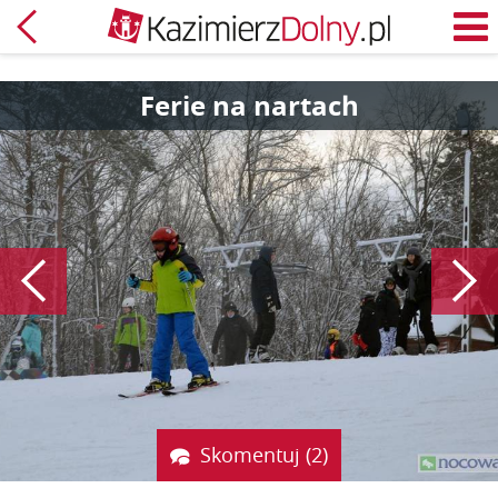
Powrót
M
Ferie na nartach
Poprzedni
Skomentuj (2)