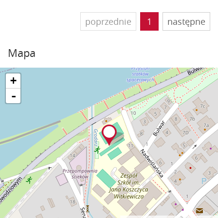
poprzednie
1
następne
Mapa
+
-