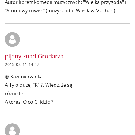
Autor librett komedii muzycznych: "Wielka przygoda" i
"Atomowy rower" (muzyka obu Wiesław Machan)..
pijany znad Grodarza
2015-08-11 14:47
@ Kazimierzanka.
A Ty o dużej "K" ?. Wiedz, że są
różniste.
A teraz. O co Ci idzie ?