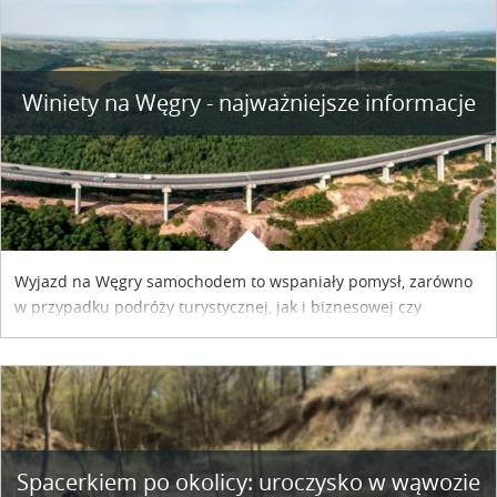
Winiety na Węgry - najważniejsze informacje
Wyjazd na Węgry samochodem to wspaniały pomysł, zarówno
w przypadku podróży turystycznej, jak i biznesowej czy
służbowej. Pamiętać tylko trzeba o wykupieniu winiety, co
można szybko i sprawnie zrobić online. Materiał powstał dzięki
współpracy reklamowej z Hungary Vignette.
Spacerkiem po okolicy: uroczysko w wąwozie