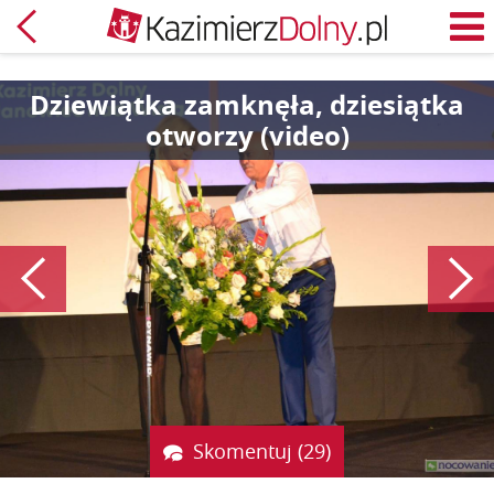
Powrót
M
Dziewiątka zamknęła, dziesiątka
otworzy (video)
Poprzedni
Skomentuj (29)