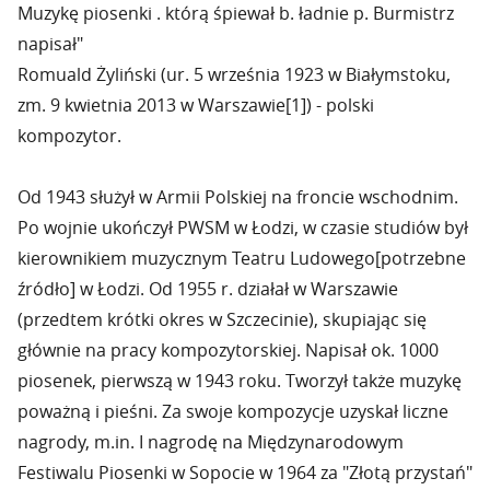
Muzykę piosenki . którą śpiewał b. ładnie p. Burmistrz
napisał"
Romuald Żyliński (ur. 5 września 1923 w Białymstoku,
zm. 9 kwietnia 2013 w Warszawie[1]) - polski
kompozytor.
Od 1943 służył w Armii Polskiej na froncie wschodnim.
Po wojnie ukończył PWSM w Łodzi, w czasie studiów był
kierownikiem muzycznym Teatru Ludowego[potrzebne
źródło] w Łodzi. Od 1955 r. działał w Warszawie
(przedtem krótki okres w Szczecinie), skupiając się
głównie na pracy kompozytorskiej. Napisał ok. 1000
piosenek, pierwszą w 1943 roku. Tworzył także muzykę
poważną i pieśni. Za swoje kompozycje uzyskał liczne
nagrody, m.in. I nagrodę na Międzynarodowym
Festiwalu Piosenki w Sopocie w 1964 za "Złotą przystań"