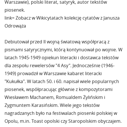
Warszawie), polski literat, satyryk, autor tekstów
piosenek.
link= Zobacz w Wikicytatach kolekcję cytatów z Janusza
Odrowąża
Debiutował przed II wojną światową współpracą z
pismami satyrycznymi, którą kontynuował po wojnie. W
latach 1945-1949 opiekun literacki i dostawca tekstów
dla zespołu rewelersów "4 Asy". Jednocześnie (1946-
1949) prowadził w Warszawie kabaret literacki
"Kukułka". W latach 50. i 60. napisał wiele popularnych
piosenek, współpracując głównie z kompozytorami
Wiesławem Machanem, Romualdem Żylińskim i
Zygmuntem Karasińskim. Wiele jego tekstów
nagradzanych było na festiwalach piosenki polskiej w
Opolu, m.in. Toast opolski czy Staropolskim obyczajem.