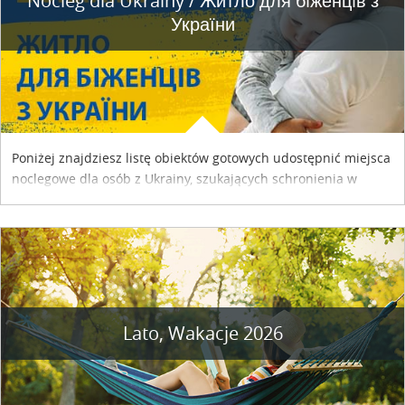
Nocleg dla Ukrainy / Житло для бiженцiв з
України
Poniżej znajdziesz listę obiektów gotowych udostępnić miejsca
noclegowe dla osób z Ukrainy, szukających schronienia w
naszym kraju. Skontaktuj się z właścicielem obiektu i uzgodnij
szczegóły....
Lato, Wakacje 2026