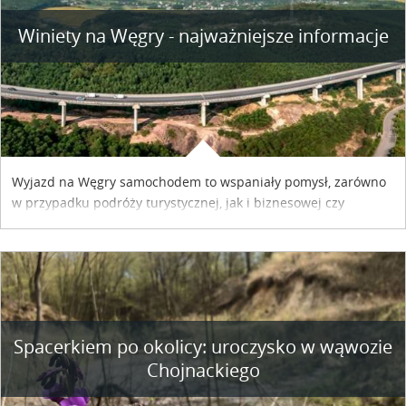
Winiety na Węgry - najważniejsze informacje
Wyjazd na Węgry samochodem to wspaniały pomysł, zarówno
w przypadku podróży turystycznej, jak i biznesowej czy
służbowej. Pamiętać tylko trzeba o wykupieniu winiety, co
można szybko i sprawnie zrobić online. Materiał powstał dzięki
współpracy reklamowej z Hungary Vignette.
Spacerkiem po okolicy: uroczysko w wąwozie
Chojnackiego