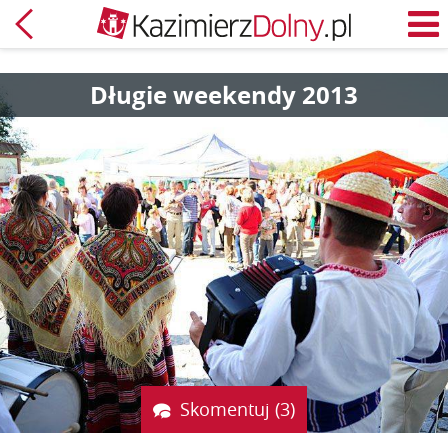
Powrót
M
Długie weekendy 2013
Skomentuj (3)