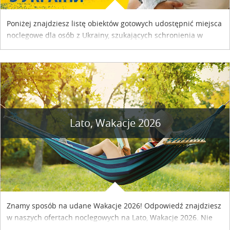
Poniżej znajdziesz listę obiektów gotowych udostępnić miejsca
noclegowe dla osób z Ukrainy, szukających schronienia w
naszym kraju. Skontaktuj się z właścicielem obiektu i uzgodnij
szczegóły....
Lato, Wakacje 2026
Znamy sposób na udane Wakacje 2026! Odpowiedź znajdziesz
w naszych ofertach noclegowych na Lato, Wakacje 2026. Nie
zwlekaj atrakcyjne noclegi czekają...