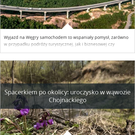
Wyjazd na Węgry samochodem to wspaniały pomysł, zarówno
w przypadku podróży turystycznej, jak i biznesowej czy
służbowej. Pamiętać tylko trzeba o wykupieniu winiety, co
można szybko i sprawnie zrobić online. Materiał powstał dzięki
współpracy reklamowej z Hungary Vignette.
Spacerkiem po okolicy: uroczysko w wąwozie
Chojnackiego