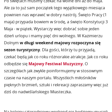
Po świętach musimy czekać na wolne dni aż do maja.
Ale za to już sam początek tego wyjątkowego miesiąca
powinien nas wprawić w dobry nastrój. Święto Pracy (1
maja) przypada bowiem w środę, a święto Konstytucji 3
Maja - w piątek. Wystarczy więc dobrać sobie jeden
dzień urlopu i mamy pięć dni wolnego. W Kazimierzu
Dolnym
w długi weekend majowy rozpoczyna się
sezon turystyczny
. Dla gości, którzy tu przyjadą,
czekać będą jak co roku różnorakie atrakcje. Jak co roku
odbędzie się
Majowy Festiwal Muzyczny
. O
szczegółach jak zwykle poinformujemy w stosownym
czasie na naszym portalu. Wszystkich miłośników
pięknych brzmień, sztuki i rekreacji zapraszamy więc już
dziś do nadwiślańskiego Miasteczka.
Na kolejny czterodniowy weekend nie będziemy musieli