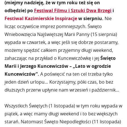
(miejmy nadzieję, że w tym roku też się on
odbędzie) po
Festiwal Filmu i Sztuki Dwa Brzegi
i
Festiwal Kazimierskie Inspiracje
w sierpniu.
Nie
licząc oczywiście imprez pomniejszych. Święto
Wniebowzięcia Najświętszej Marii Panny (15 sierpnia)
wypada w czwartek, a więc jeśli się dobrze postaramy,
możemy spędzić całkiem przyjemny długi weekend,
zahaczając na przykład o Kuncewiczówkę i jej
Święto
Marii i Jerzego Kuncewiczów – „Lato w ogrodzie
Kuncewiczów”.
A poświęcić na ten cel trzeba tylko
jeden dzień urlopu… Korzystajmy, póki czas, bo bez
dłuższych przerw upłynie nam wrzesień i październik…
Wszystkich Świętych (1 listopada) w tym roku wypada w
piątek, a więc mamy długi weekend i to bez większych
starań. Natomiast Święto Niepodległości (11 listopada)