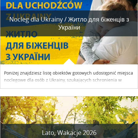
Nocleg dla Ukrainy / Житло для бiженцiв з
України
Poniżej znajdziesz listę obiektów gotowych udostępnić miejsca
noclegowe dla osób z Ukrainy, szukających schronienia w
naszym kraju. Skontaktuj się z właścicielem obiektu i uzgodnij
szczegóły....
Lato, Wakacje 2026