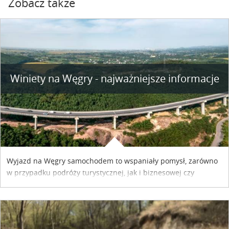
Zobacz także
Winiety na Węgry - najważniejsze informacje
Wyjazd na Węgry samochodem to wspaniały pomysł, zarówno
w przypadku podróży turystycznej, jak i biznesowej czy
służbowej. Pamiętać tylko trzeba o wykupieniu winiety, co
można szybko i sprawnie zrobić online. Materiał powstał dzięki
współpracy reklamowej z Hungary Vignette.