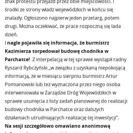
znak protestu przejazd przez obie miejscowości. I
środki ze strony władz wojewódzkich w końcu się
znalazły. Ogłoszono najpierw jeden przetarg, potem
drugi. Można oczekiwać, że prace rozpoczną się lada
dzień.
I
nagle pojawiła się informacja, że burmistrz
Kazimierza torpedował budowę chodnika w
Parchatce!
Z interpelacją w tej sprawie wystąpił radny
Ryszard Rybczyński „w związku z uzyskaną niepokojącą
informacją, że w miesiącu sierpniu burmistrz Artur
Pomianowski lub też wyznaczona przez niego osoba
interweniowała w Zarządzie Dróg Wojewódzkich w
sprawie usunięcia z listy zadań planowanej do realizacji
budowy chodnika w Parchatce oraz dalszych
działaniach utrudniających realizację tej inwestycji”.
Na sesji szczegółowo omawiano anonimową