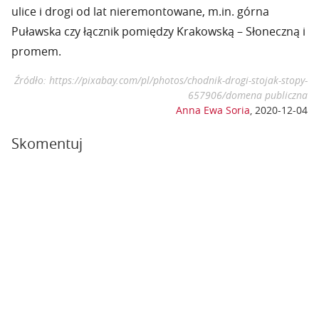
ulice i drogi od lat nieremontowane, m.in. górna
Puławska czy łącznik pomiędzy Krakowską – Słoneczną i
promem.
Źródło: https://pixabay.com/pl/photos/chodnik-drogi-stojak-stopy-
657906/domena publiczna
Anna Ewa Soria
,
2020-12-04
Skomentuj