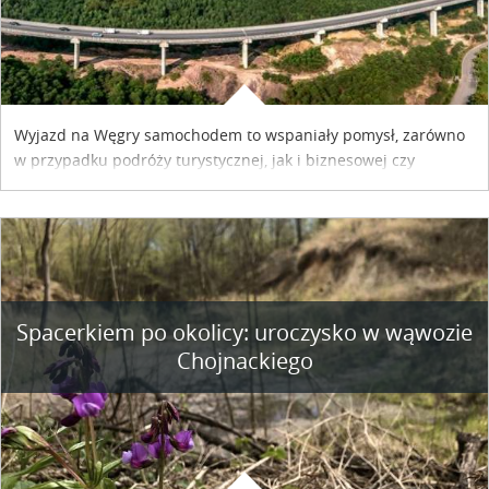
Wyjazd na Węgry samochodem to wspaniały pomysł, zarówno
w przypadku podróży turystycznej, jak i biznesowej czy
służbowej. Pamiętać tylko trzeba o wykupieniu winiety, co
można szybko i sprawnie zrobić online. Materiał powstał dzięki
współpracy reklamowej z Hungary Vignette.
Spacerkiem po okolicy: uroczysko w wąwozie
Chojnackiego