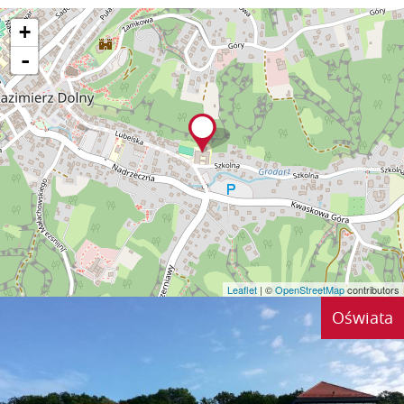
+
-
Leaflet
| ©
OpenStreetMap
contributors
Oświata