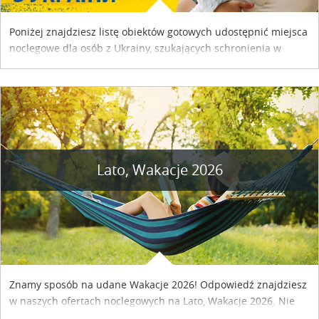
Poniżej znajdziesz listę obiektów gotowych udostępnić miejsca
noclegowe dla osób z Ukrainy, szukających schronienia w
naszym kraju. Skontaktuj się z właścicielem obiektu i uzgodnij
szczegóły....
Lato, Wakacje 2026
Znamy sposób na udane Wakacje 2026! Odpowiedź znajdziesz
w naszych ofertach noclegowych na Lato, Wakacje 2026. Nie
zwlekaj atrakcyjne noclegi czekają...