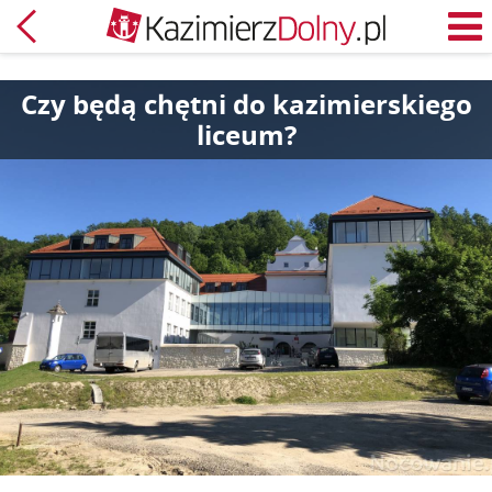
Powrót
M
Czy będą chętni do kazimierskiego
liceum?