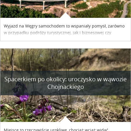
Wyjazd na Węgry samochodem to wspaniały pomysł, zarówno
w przypadku podróży turystycznej, jak i biznesowej czy
służbowej. Pamiętać tylko trzeba o wykupieniu winiety, co
można szybko i sprawnie zrobić online. Materiał powstał dzięki
współpracy reklamowej z Hungary Vignette.
Spacerkiem po okolicy: uroczysko w wąwozie
Chojnackiego
Miejsce to rzeczywiście urokliwe, chociaż wciąż widać