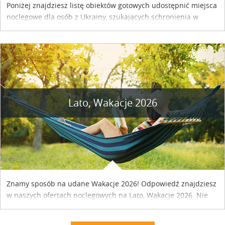
Poniżej znajdziesz listę obiektów gotowych udostępnić miejsca
noclegowe dla osób z Ukrainy, szukających schronienia w
naszym kraju. Skontaktuj się z właścicielem obiektu i uzgodnij
szczegóły....
Lato, Wakacje 2026
Znamy sposób na udane Wakacje 2026! Odpowiedź znajdziesz
w naszych ofertach noclegowych na Lato, Wakacje 2026. Nie
zwlekaj atrakcyjne noclegi czekają...