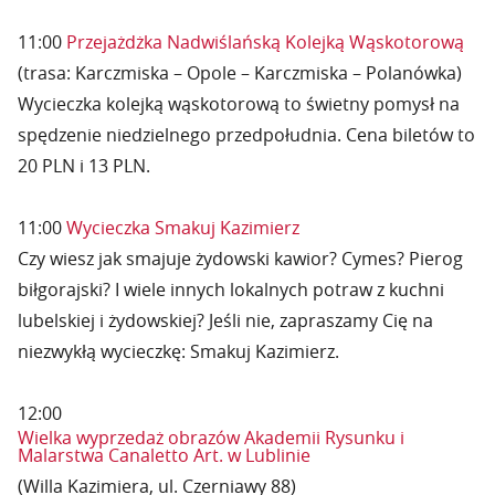
11:00
Przejażdżka Nadwiślańską Kolejką Wąskotorową
(trasa: Karczmiska – Opole – Karczmiska – Polanówka)
Wycieczka kolejką wąskotorową to świetny pomysł na
spędzenie niedzielnego przedpołudnia. Cena biletów to
20 PLN i 13 PLN.
11:00
Wycieczka Smakuj Kazimierz
Czy wiesz jak smajuje żydowski kawior? Cymes? Pierog
biłgorajski? I wiele innych lokalnych potraw z kuchni
lubelskiej i żydowskiej? Jeśli nie, zapraszamy Cię na
niezwykłą wycieczkę: Smakuj Kazimierz.
12:00
Wielka wyprzedaż obrazów Akademii Rysunku i
Malarstwa Canaletto Art. w Lublinie
(Willa Kazimiera, ul. Czerniawy 88)