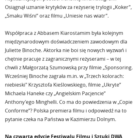
Osiągnął uznanie krytyków za reżyserię trylogii „Koker”,
„Smaku Wiśni” oraz filmu „Uniesie nas wiatr”.
Współpraca z Abbasem Kiarostamim była kolejnym
międzynarodowym doświadczeniem zawodowym dla
Juliette Binoche. Aktorka nie boi się nowych wyzwań i
chętnie pracuje z zagranicznymi reżyserami – w tej
chwili z Małgorzatą Szumowską przy filmie „Sponsoring.
Wcześniej Binoche zagrała m.in. w „Trzech kolorach:
niebieski" Krzysztofa Kieślowskiego, filmie „Ukryte”
Michaela Haneke czy „Angielskim Pacjencie”
Anthony'ego Minghelli. Co ma do powiedzenia w „Copie
Conforme”? Polska premiera filmu i odpowiedź na to
pytanie czeka na Państwa w Kazimierzu Dolnym.
Na czwartą edycję Festiwalu Filmu i Sztuki DWA