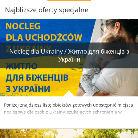
Najbliższe oferty specjalne
Nocleg dla Ukrainy / Житло для бiженцiв з
України
Poniżej znajdziesz listę obiektów gotowych udostępnić miejsca
noclegowe dla osób z Ukrainy, szukających schronienia w
naszym kraju. Skontaktuj się z właścicielem obiektu i uzgodnij
szczegóły....