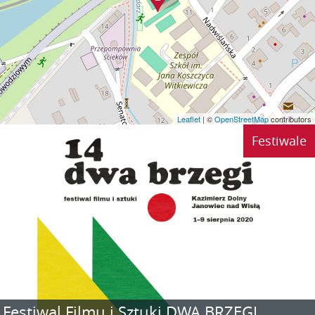
Leaflet
| ©
OpenStreetMap
contributors
Festiwale
Festiwal Filmu i Sztuki DWA BRZEGI