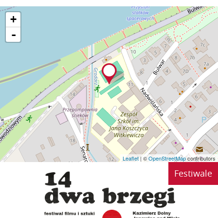
+
-
Leaflet
| ©
OpenStreetMap
contributors
Festiwale