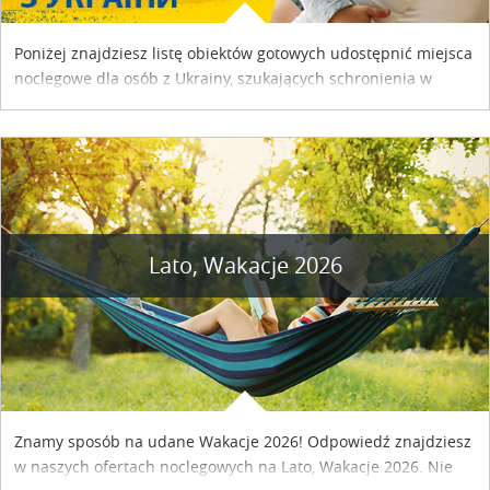
Poniżej znajdziesz listę obiektów gotowych udostępnić miejsca
noclegowe dla osób z Ukrainy, szukających schronienia w
naszym kraju. Skontaktuj się z właścicielem obiektu i uzgodnij
szczegóły....
Lato, Wakacje 2026
Znamy sposób na udane Wakacje 2026! Odpowiedź znajdziesz
w naszych ofertach noclegowych na Lato, Wakacje 2026. Nie