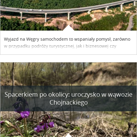
Wyjazd na Węgry samochodem to wspaniały pomysł, zarówno
w przypadku podróży turystycznej, jak i biznesowej czy
służbowej. Pamiętać tylko trzeba o wykupieniu winiety, co
można szybko i sprawnie zrobić online. Materiał powstał dzięki
współpracy reklamowej z Hungary Vignette.
Spacerkiem po okolicy: uroczysko w wąwozie
Chojnackiego