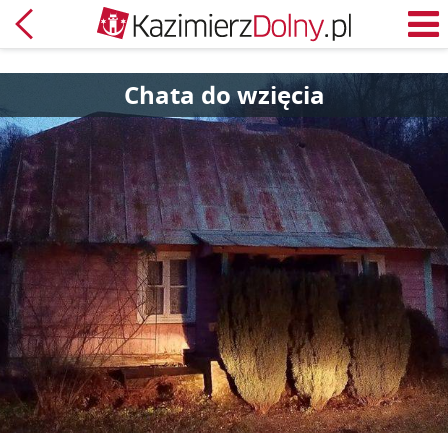
Powrót
M
Chata do wzięcia