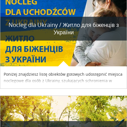
Nocleg dla Ukrainy / Житло для бiженцiв з
України
Poniżej znajdziesz listę obiektów gotowych udostępnić miejsca
noclegowe dla osób z Ukrainy, szukających schronienia w
naszym kraju. Skontaktuj się z właścicielem obiektu i uzgodnij
szczegóły....