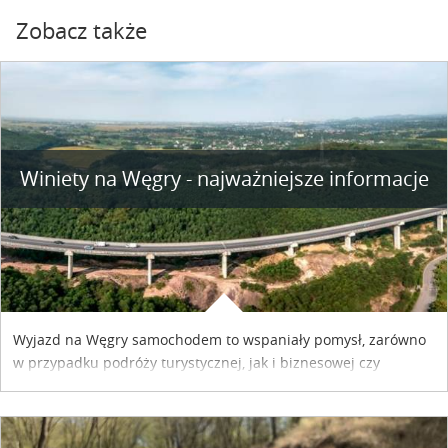
Zobacz także
Winiety na Węgry - najważniejsze informacje
Wyjazd na Węgry samochodem to wspaniały pomysł, zarówno
w przypadku podróży turystycznej, jak i biznesowej czy
służbowej. Pamiętać tylko trzeba o wykupieniu winiety, co
można szybko i sprawnie zrobić online. Materiał powstał dzięki
współpracy reklamowej z Hungary Vignette.