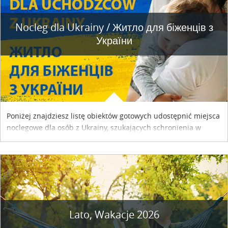
Nocleg dla Ukrainy / Житло для бiженцiв з
України
Poniżej znajdziesz listę obiektów gotowych udostępnić miejsca
noclegowe dla osób z Ukrainy, szukających schronienia w
naszym kraju. Skontaktuj się z właścicielem obiektu i uzgodnij
szczegóły....
Lato, Wakacje 2026