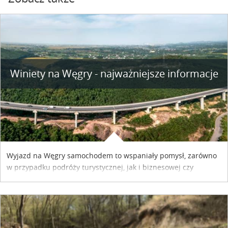
Winiety na Węgry - najważniejsze informacje
Wyjazd na Węgry samochodem to wspaniały pomysł, zarówno
w przypadku podróży turystycznej, jak i biznesowej czy
służbowej. Pamiętać tylko trzeba o wykupieniu winiety, co
można szybko i sprawnie zrobić online. Materiał powstał dzięki
współpracy reklamowej z Hungary Vignette.