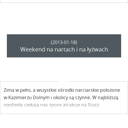
Parchatki – te ośrodki narciarskie będą czynne w
sylwestra do 2.00 w nocy.
(2013-01-18)
Weekend na nartach i na łyżwach
Zima w pełni, a wszystkie ośrodki narciarskie położone
w Kazimierzu Dolnym i okolicy są czynne. W najbliższą
niedzielę czekają nas spore atrakcje na Stacji
Narciarskiej Kazimierz oraz na stoku w Parchatce.A na
Górach w Kazimierzu na chętnych łyżwiarzy czeka
lodowisko.