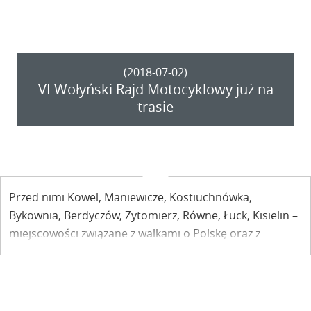
kwiaty, zapalili światło pamięci.
(2018-07-02)
VI Wołyński Rajd Motocyklowy już na
trasie
Przed nimi Kowel, Maniewicze, Kostiuchnówka,
Bykownia, Berdyczów, Żytomierz, Równe, Łuck, Kisielin –
miejscowości związane z walkami o Polskę oraz z
tragicznymi wydarzeniami, które rozegrały się na
Wołyniu 75 lat temu. VI Wołyński Rajd Motocyklowy
wyruszył 1 lipca tym razem z Puław.