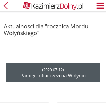
Powrót
M
Aktualności dla "rocznica Mordu
Wołyńskiego"
(2020-07-12)
Pamięci ofiar rzezi na Wołyniu