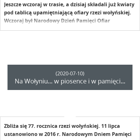
Jeszcze wczoraj w trasie, a dzisiaj składali już kwiaty
pod tablicą upamiętniającą ofiary rzezi wołyńskiej.
Wczoraj był Narodowy Dzień Pamięci Ofiar
Ludobójstwa dokonanego przez ukraińskich
nacjonalistów na obywatelach II Rzeczypospolitej
Polskiej.
(2020-07-10)
Na Wołyniu... w piosence i w pamięci...
Zbliża się 77. rocznica rzezi wołyńskiej. 11 lipca
ustanowiono w 2016 r. Narodowym Dniem Pamięci