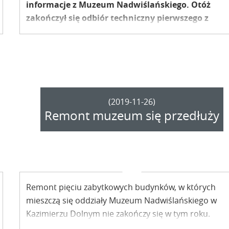
informacje z Muzeum Nadwiślańskiego. Otóż
zakończył się odbiór techniczny pierwszego z
remontowanych obiektów: domu wójtowskiego z
Modliborzyc.
(2019-11-26)
Remont muzeum się przedłuży
Remont pięciu zabytkowych budynków, w których
mieszczą się oddziały Muzeum Nadwiślańskiego w
Kazimierzu Dolnym nie zakończy się w tym roku.
Termin zakończenia prac został przedłużony.