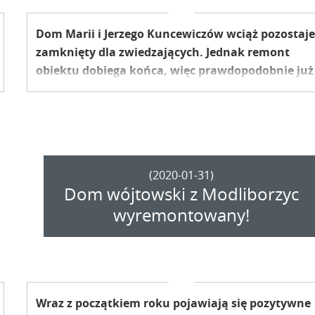
Dom Marii i Jerzego Kuncewiczów wciąż pozostaj
zamknięty dla zwiedzających. Jednak remont
obiektu dobiega końca, więc prawdopodobnie już
niebawem znów pojawią się w nim turyści. A
wewnątrz czeka na nas sporo niespodzianek, m.i
w postaci nowych zbiorów. Jakich? O tym poniżej.
(2020-01-31)
Dom wójtowski z Modliborzyc
wyremontowany!
Wraz z początkiem roku pojawiają się pozytywne